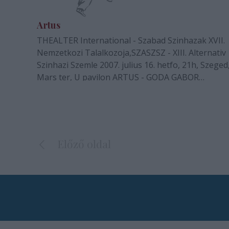
Artus
THEALTER International - Szabad Szinhazak XVII.
Nemzetkozi Talalkozoja,SZASZSZ - XIII. Alternativ
Szinhazi Szemle 2007. julius 16. hetfo, 21h, Szeged
Mars ter, U pavilon ARTUS - GODA GABOR
TARSULATA:SZTELEElo emlekmu-rekonstrukcio -
SZASZSZ nyitoeloadas, versenyen kivul -- A SZTEL
2007.…
Előző oldal