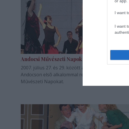
or app.
I want t
I want t
authenti
Andocsi Művészeti Napok
2007. július 27. és 29. között a Somogy megyei
Andocson elsõ alkalommal rendezik meg az Andoc
Mûvészeti Napokat.