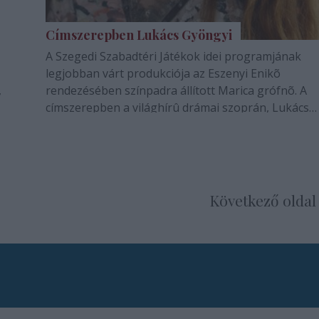
Címszerepben Lukács Gyöngyi
A Szegedi Szabadtéri Játékok idei programjának
legjobban várt produkciója az Eszenyi Enikõ
,
rendezésében színpadra állított Marica grófnõ. A
címszerepben a világhírû drámai szoprán, Lukács
Gyöngyi látható, aki elõször énekel magyar nyelven
E a
elõször tesz kitérõt az operett mûfajába.
Következő oldal