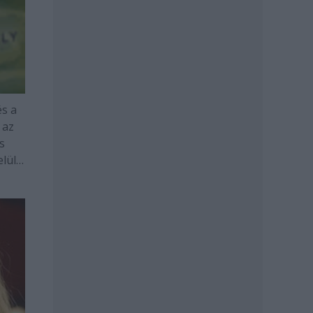
és a
 az
s
lül a
-é,