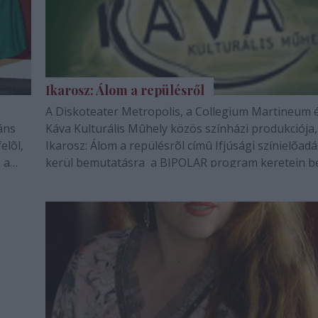
Ikarosz: Álom a repülésről
A Diskoteater Metropolis, a Collegium Martineum 
áns
Káva Kulturális Mûhely közös színházi produkciója,
elõl,
Ikarosz: Álom a repülésrõl címû Ifjúsági színielõadá
 a
kerül bemutatásra a BIPOLAR program keretein be
kozás
Marczibányi Téri Mûvelõdési Központban, július 25
este 7 órakor.