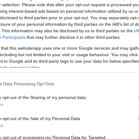
r selection. Please note that after your opt-out request is processed y
 a
2006-ban a kaposvári Csiky Gergely Színház
eing interest-based ads based on personal information utilized by us or
produkciójával indult újra a nyári színházi élet
disclosed to third parties prior to your opt-out. You may separately opt-
Balatonföldváron. Idén augusztus 10-én és 11-én e
losure of your personal information by third parties on the IAB’s list of
gokat
fél 9-kor, a kaposvári társulat elõadásában egy
. This information may also be disclosed by us to third parties on the
IA
gokat
fergeteges francia bohózattal búcsúzik a nyártól
Participants
that may further disclose it to other third parties.
a Kulturális Kikötõ.
 that this website/app uses one or more Google services and may gath
including but not limited to your visit or usage behaviour. You may click 
 to Google and its third-party tags to use your data for below specifi
ogle consent section.
l Data Processing Opt Outs
o opt-out of the Sharing of my personal data.
In
Révész Róbert: Thealter 2001-2005.
o opt-out of the Sale of my Personal Data.
mbéki
Fotó Dusha Galéria, 2007. július 16. 17.00 h
In
s
to opt-out of processing my Personal Data for Targeted