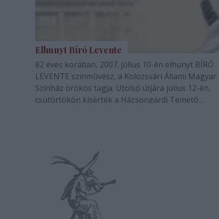
Elhunyt Bíró Levente
82 éves korában, 2007. július 10-én elhunyt BÍRÓ
LEVENTE színmûvész, a Kolozsvári Állami Magyar
Színház örökös tagja. Utolsó útjára július 12-én,
csütörtökön kísérték a Házsongárdi Temetõ
kápolnájából.