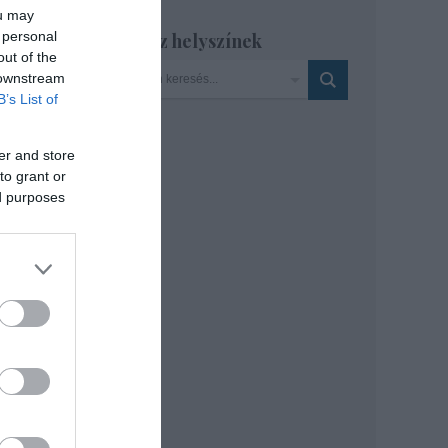
ou may
 personal
Szinház helyszínek
out of the
ste
 downstream
B’s List of
er and store
to grant or
ed purposes