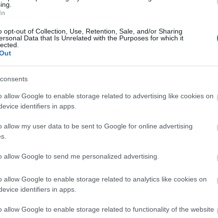
ing.
.
In
o opt-out of Collection, Use, Retention, Sale, and/or Sharing
ersonal Data that Is Unrelated with the Purposes for which it
lected.
Out
consents
o allow Google to enable storage related to advertising like cookies on
evice identifiers in apps.
o allow my user data to be sent to Google for online advertising
Ladjánszki Márta WS
s.
 ohne
TESTISMERET címen Ladjánszki Márta nyári kurzu
to allow Google to send me personalized advertising.
. Die
tart a MûhelyAlapítvány szervezésében a Trafó
ch
Stúdiójában.
o allow Google to enable storage related to analytics like cookies on
gt,
evice identifiers in apps.
das
o allow Google to enable storage related to functionality of the website