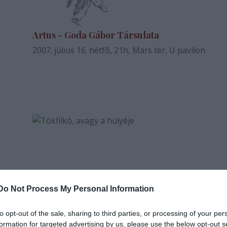
Artus - Goda Gábor Társulata
2007. július 16. hétfõ, 21h, Mars tér, U pavilon
Do Not Process My Personal Information
to opt-out of the sale, sharing to third parties, or processing of your per
Tökfilkó, avagy a hülyéje
formation for targeted advertising by us, please use the below opt-out s