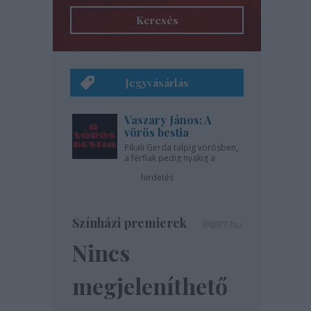
Keresés
Jegyvásárlás
Vaszary János: A
vörös bestia
Pikali Gerda talpig vörösben,
a férfiak pedig nyakig a
pácban - az Újszínházban!
hirdetés
Színházi premierek
Nincs
megjeleníthető