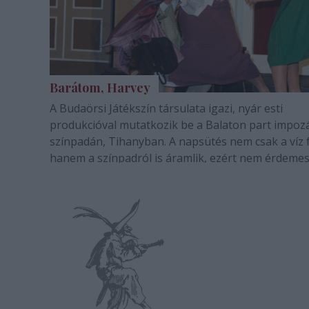
Barátom, Harvey
A Budaörsi Játékszín társulata igazi, nyár esti
produkcióval mutatkozik be a Balaton part impoz
színpadán, Tihanyban. A napsütés nem csak a víz f
hanem a színpadról is áramlik, ezért nem érdemes
változó idõjárással foglalkozni, a felhõtlen szóra
garantált.