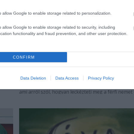
o allow Google to enable storage related to personalization.
o allow Google to enable storage related to security, including
cation functionality and fraud prevention, and other user protection.
CONFIRM
Mirandolina Keszthelyen
Vajon mi lehet érdekes a szép, vonzó fogadósnõ
si
történetében a mai közönség számára? Többet rej
Data Deletion
Data Access
Privacy Policy
magában, mint egy pörgõ, majdnem vásári komédiá
ami arról szól, hogyan leckézteti meg a férfi nemet
tûzrõl pattant lányka?A nõi nem önállósága, öntud
ébredése, saját jogainak kivívása - tehát…