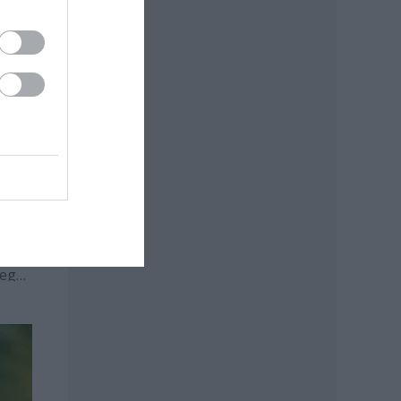
t-e
t,
 egy
atra