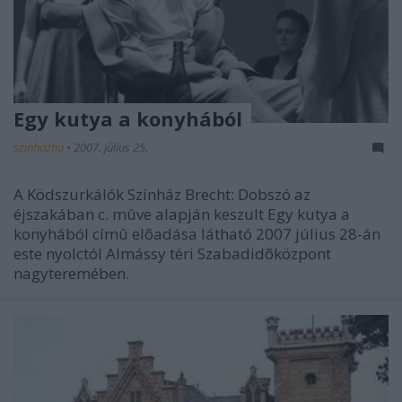
Egy kutya a konyhából
szinhazhu
•
2007. július 25.
A Ködszurkálók Színház Brecht: Dobszó az
éjszakában c. mûve alapján keszult Egy kutya a
konyhából címû elõadása látható 2007 július 28-án
este nyolctól Almássy téri Szabadidõközpont
nagyteremében.