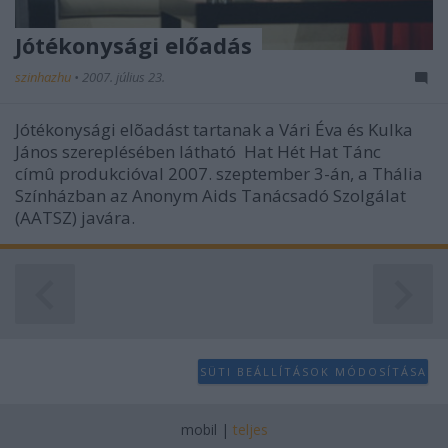
Jótékonysági előadás
szinhazhu
•
2007. július 23.
Jótékonysági elõadást tartanak a Vári Éva és Kulka
János szereplésében látható Hat Hét Hat Tánc
címû produkcióval 2007. szeptember 3-án, a Thália
Színházban az Anonym Aids Tanácsadó Szolgálat
(AATSZ) javára.
SÜTI BEÁLLÍTÁSOK MÓDOSÍTÁSA
mobil
|
teljes