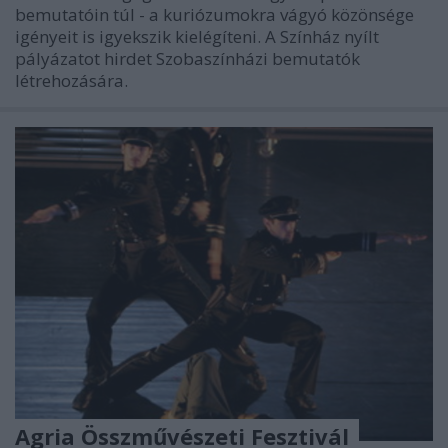
bemutatóin túl - a kuriózumokra vágyó közönsége
igényeit is igyekszik kielégíteni. A Színház nyílt
pályázatot hirdet Szobaszínházi bemutatók
létrehozására.
Agria Összművészeti Fesztivál