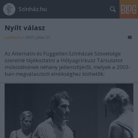
Színház.hu
Nyílt válasz
szinhazhu
•
2007. július 27.
Az Alternatív és Független Színházak Szövetsége
szeretné tájékoztatni a Hólyagcirkusz Társulatot
mûködésének néhány jellemzõjérõl, melyek a 2003-
ban megválasztott elnökséghez köthetõk: