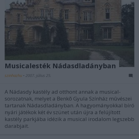
Musicalesték Nádasdladányban
szinhazhu
•
2007. július 25.
A Nádasdy kastély ad otthont annak a musical-
sorozatnak, melyet a Benkõ Gyula Színház mûvészei
tartanak Nádasdladányban. A hagyományokkal bíró
nyári játékok két év szünet után újra a felújított
kastély parkjába idézik a musical irodalom legszebb
darabjait.