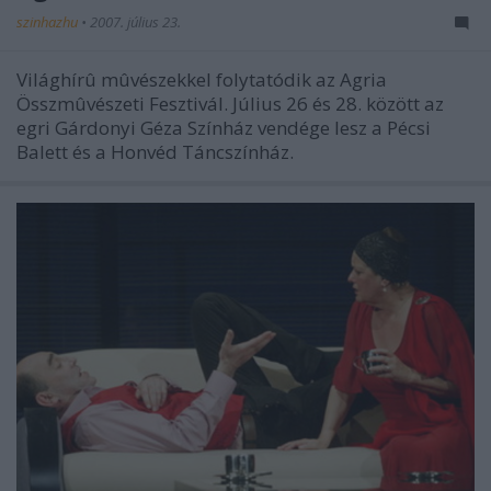
szinhazhu
•
2007. július 23.
Világhírû mûvészekkel folytatódik az Agria
Összmûvészeti Fesztivál. Július 26 és 28. között az
egri Gárdonyi Géza Színház vendége lesz a Pécsi
Balett és a Honvéd Táncszínház.