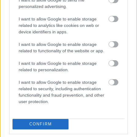
personalized advertising.
I want to allow Google to enable storage
related to analytics like cookies on web or
device identifiers in apps.
I want to allow Google to enable storage
related to functionality of the website or app.
I want to allow Google to enable storage
related to personalization.
Sziget a Szigeten
I want to allow Google to enable storage
szinhazhu
•
2007. július 23.
related to security, including authentication
functionality and fraud prevention, and other
user protection.
A Színház és Tánc helyszín, sziget a szigeten. Négy
helyszínen - Szabadtéri színpad, Sátor, Fû és
Performansz színpad - naponta 6 elõadás, összesen
egy hét alatt 42 nemzetközi és hazai alkotás kerül
CONFIRM
bemutatásra. A legszínvonalasabb kortárs színház,