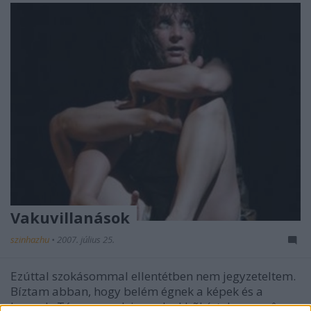
Vakuvillanások
szinhazhu
•
2007. július 25.
Ezúttal szokásommal ellentétben nem jegyzeteltem.
Bíztam abban, hogy belém égnek a képek és a
hangok. Tán a szavak is, melyekbõl értelemszerûen