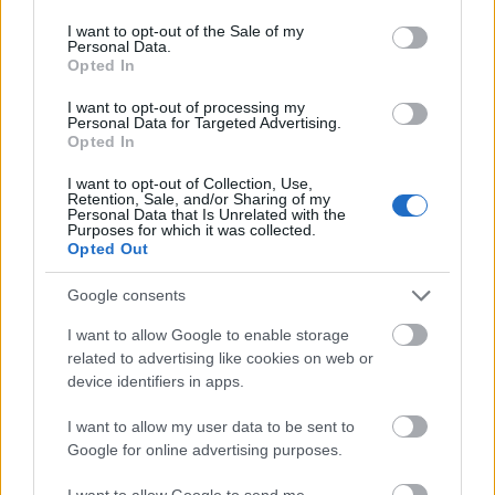
use your data for below specified purposes in below Google
szinhazhu
•
2007. július 24.
consent section.
I want to opt-out of the Sale of my
Personal Data.
Opted In
A színpad nagy részét vastagon kavics takarja. Hátul
kunyhó, fémhálóval körülölelt kavicsoszlopok
I want to opt-out of processing my
Personal Data for Targeted Advertising.
támasztják meg. Egy kis tragacs félig besüllyedt a
Opted In
kavicstengerbe. Rozzant villanyoszlop, a vezetékek a
színpadon kívül a páholyoknál vesznek el.
I want to opt-out of Collection, Use,
Retention, Sale, and/or Sharing of my
Personal Data that Is Unrelated with the
Purposes for which it was collected.
A SZASZSZ DÍJAI
Opted Out
szinhazhu
•
2007. július 23.
Google consents
A zsûri tagjai átadták a SZASZSZ díjait. A Szemle
I want to allow Google to enable storage
fõdíja 2007-tõl kezdve a HALÁSZ PÉTER-DÍJ nevet
related to advertising like cookies on web or
viseli.
device identifiers in apps.
I want to allow my user data to be sent to
Google for online advertising purposes.
I want to allow Google to send me