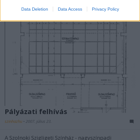
tánc, opera és performansz mûvészet képviselõi…
Data Deletion
Data Access
Privacy Policy
Pályázati felhívás
szinhazhu
•
2007. július 23.
A Szolnoki Szigligeti Színház - nagyszínpadi