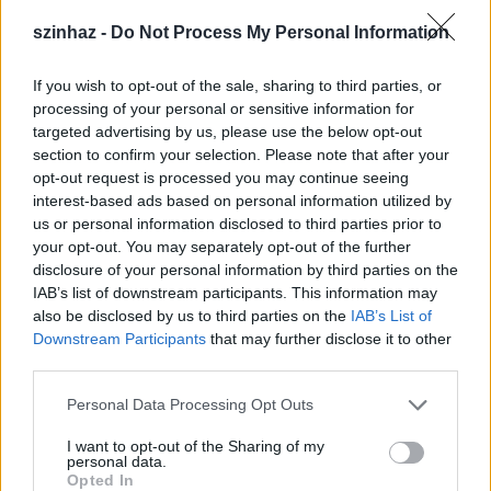
kevesebb van itt, Szegeden, hiszen a program egyik
szinhaz -
Do Not Process My Personal Information
fele deklaráltan tánc- és mozgásszínházi, és még a
gyér számú prózai darabokat, megnyilvánulásokat
is…
If you wish to opt-out of the sale, sharing to third parties, or
processing of your personal or sensitive information for
targeted advertising by us, please use the below opt-out
section to confirm your selection. Please note that after your
opt-out request is processed you may continue seeing
interest-based ads based on personal information utilized by
us or personal information disclosed to third parties prior to
your opt-out. You may separately opt-out of the further
disclosure of your personal information by third parties on the
IAB’s list of downstream participants. This information may
also be disclosed by us to third parties on the
IAB’s List of
Downstream Participants
that may further disclose it to other
third parties.
Please note that this website/app uses one or more Google
Personal Data Processing Opt Outs
services and may gather and store information including but
not limited to your visit or usage behaviour. You may click to
I want to opt-out of the Sharing of my
personal data.
grant or deny consent to Google and its third-party tags to
A Médeia sikere
Opted In