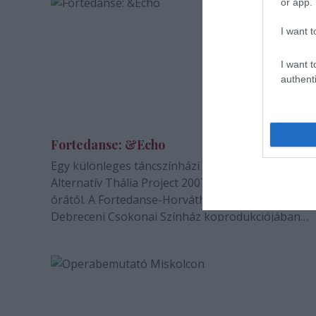
or app.
I want t
I want t
authenti
Fortedanse: &Echo
Egy különleges táncszínházi estre invitálja Önöket
Alternatív Thália Project 2007. január 24-én este 7
órától. A Fortedanse-Horváth Csaba Társulata és 
Debreceni Csokonai Színház koprodukciójában
láthatják az &Echó címû táncelõadást. Az elõadás 
része egy megrázó erejû duett.