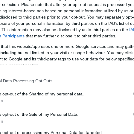
r selection. Please note that after your opt-out request is processed y
lm
2007. január 26-án, pénteken az Örkény Színházba
eing interest-based ads based on personal information utilized by us or
s
Nyikolaj Koljada: Szibéria Transz címû elõadás után
disclosed to third parties prior to your opt-out. You may separately opt-
r
közönségtalálkozót tartunk, ahol feltehetik
losure of your personal information by third parties on the IAB’s list of
ágról,
kérdéseiket, elmondhatják véleményüket,
. This information may also be disclosed by us to third parties on the
IA
észrevételüket a darabbal kapcsolatban Guelmino
Participants
that may further disclose it to other third parties.
Sándornak, Orbán Eszternek, Hámori Gabriellának,
 that this website/app uses one or more Google services and may gath
Kerekes Évának,…
including but not limited to your visit or usage behaviour. You may click 
 to Google and its third-party tags to use your data for below specifi
ogle consent section.
l Data Processing Opt Outs
o opt-out of the Sharing of my personal data.
In
Magyarkanizsa
o opt-out of the Sale of my Personal Data.
an
A MAGYARKANIZSAI MŰVÉSZETEK HÁZA FEBRUÁRI
In
án
MŰSORA Február 1., csütörtök, 17,00 hA J. J. Zmaj
Általános Iskola dísztermébena Fény civil szervezet
to opt-out of processing my Personal Data for Targeted