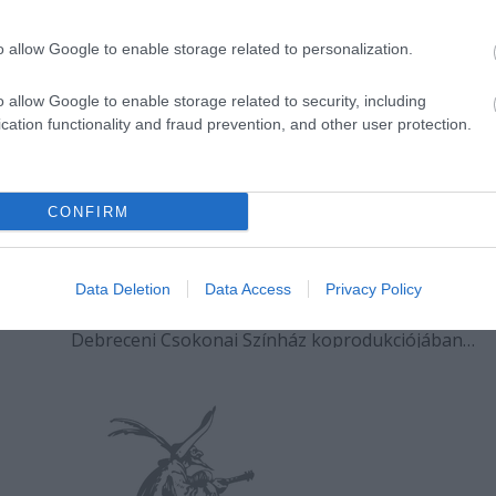
o allow Google to enable storage related to personalization.
o allow Google to enable storage related to security, including
cation functionality and fraud prevention, and other user protection.
CONFIRM
Fortedanse: &Echo
 az
Egy különleges táncszínházi estre invitálja Önöket 
Alternatív Thália Project 2007. január 24-én este 7
Data Deletion
Data Access
Privacy Policy
a
órától. A Fortedanse-Horváth Csaba Társulata és a
Debreceni Csokonai Színház koprodukciójában
elsõ
láthatják az &Echó címû táncelõadást. Az elõadás el
része egy megrázó erejû duett.