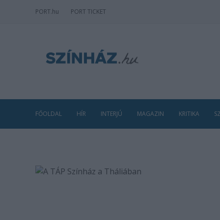
PORT
.hu
PORT TICKET
FŐOLDAL
HÍR
INTERJÚ
MAGAZIN
KRITIKA
S