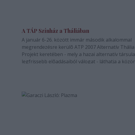
A TÁP Színház a Tháliában
A január 6-26. között immár második alkalommal
megrendezésre kerülõ ATP 2007 Alternatív Thália
Projekt keretében - mely a hazai alternatív társul
legfrissebb elõadásaiból válogat - láthatja a közö
TÁP Színház Minden Rossz Varieté címû elõadását
fesztivál záró eseményeként január 26-án…