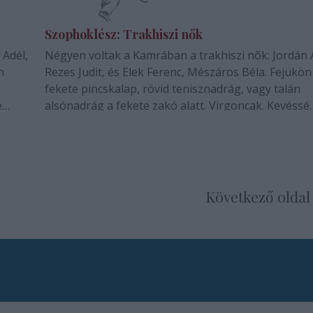
Szophoklész: Trakhiszi nők
 Adél,
Négyen voltak a Kamrában a trakhiszi nõk: Jordán 
n
Rezes Judit, és Elek Ferenc, Mészáros Béla. Fejükön
fekete pincskalap, rövid tenisznadrág, vagy talán
é
alsónadrág a fekete zakó alatt. Virgoncak. Kevéssé
megrendültek a kifejlõdõ tragikus eseményektõl.
Végkép hiányzik…
Következő oldal