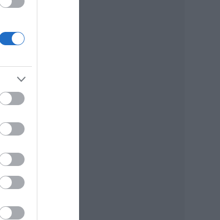
adó:
an
MI…
uralja
t-
en
skörû