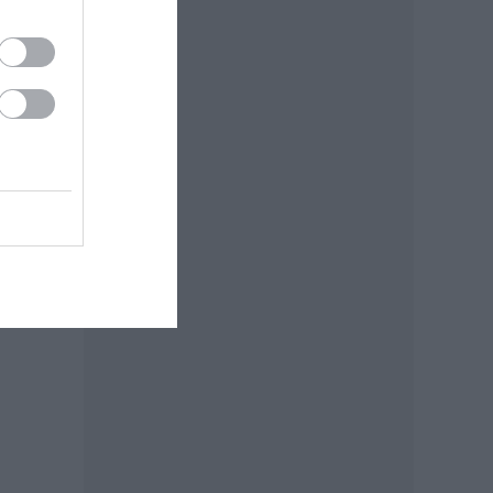
az
sõ