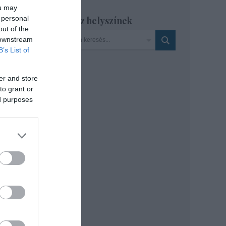
ou may
n
 personal
Szinház helyszínek
out of the
 downstream
B’s List of
er and store
to grant or
ed purposes