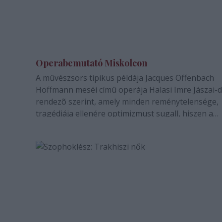
Operabemutató Miskolcon
A mûvészsors tipikus példája Jacques Offenbach
Hoffmann meséi címû operája Halasi Imre Jászai-d
rendezõ szerint, amely minden reménytelensége,
tragédiája ellenére optimizmust sugall, hiszen a
mûvészet, az alkotás erejét hirdeti. A ritkán játszo
mûvet január 26-án este 7 órakor tûzi elõször…