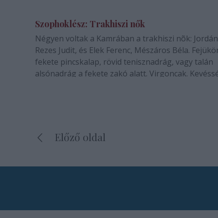
Szophoklész: Trakhiszi nők
Négyen voltak a Kamrában a trakhiszi nõk: Jordán
Rezes Judit, és Elek Ferenc, Mészáros Béla. Fejükö
fekete pincskalap, rövid tenisznadrág, vagy talán
alsónadrág a fekete zakó alatt. Virgoncak. Kevéss
megrendültek a kifejlõdõ tragikus eseményektõl.
Végkép hiányzik belõlük a fenséges…
Előző oldal