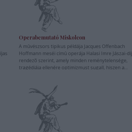
Operabemutató Miskolcon
A mûvészsors tipikus példája Jacques Offenbach
íjas
Hoffmann meséi címû operája Halasi Imre Jászai-dí
rendezõ szerint, amely minden reménytelensége,
tragédiája ellenére optimizmust sugall, hiszen a
tt
mûvészet, az alkotás erejét hirdeti. A ritkán játszott
mûvet január 26-án este 7 órakor tûzi elõször…