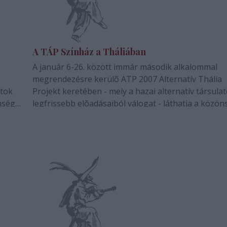
A TÁP Színház a Tháliában
A január 6-26. között immár második alkalommal
megrendezésre kerülõ ATP 2007 Alternatív Thália
atok
Projekt keretében - mely a hazai alternatív társula
nség a
legfrissebb elõadásaiból válogat - láthatja a közön
 a
TÁP Színház Minden Rossz Varieté címû elõadását 
fesztivál záró eseményeként január 26-án…