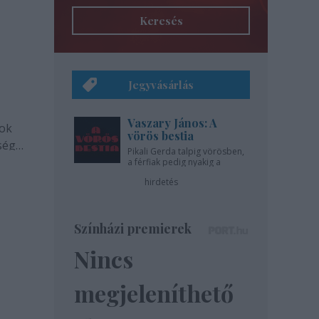
Keresés
Jegyvásárlás
Vaszary János: A
tok
vörös bestia
ség a
Pikali Gerda talpig vörösben,
a
a férfiak pedig nyakig a
pácban - az Újszínházban!
hirdetés
Színházi premierek
Nincs
megjeleníthető