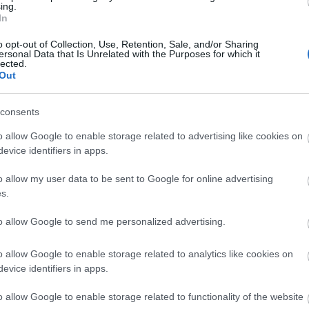
ing.
szervezésében ELŐADÁS AZ EGYHÁZI ZENÉRŐLElő
In
Ft. Szakály József adorjáni plébánosa belépés díjtal
,
február 2., péntek, nagyszínpad 19,00 h a Cnesa O
o opt-out of Collection, Use, Retention, Sale, and/or Sharing
ersonal Data that Is Unrelated with the Purposes for which it
lected.
Out
consents
o allow Google to enable storage related to advertising like cookies on
evice identifiers in apps.
o allow my user data to be sent to Google for online advertising
Nagy Britmánia SUPERNOW!
s.
 uralja
2007. február 3. és március 4. között a brit kultúra 
to allow Google to send me personalized advertising.
it-
a Trafó színpadát és Budapest különbözõ épületei
t
tereit: indul a British Councillal közösen szervezett
o allow Google to enable storage related to analytics like cookies on
ven
Nagy Britmánia SUPERNOW! A tavalyi, közel fél év
evice identifiers in apps.
eskörû
átívelõ Nagy Britmánia bebizonyította, hogy széle
o allow Google to enable storage related to functionality of the website
érdeklõdésre számíthatnak…