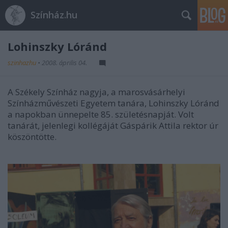
Színház.hu
Lohinszky Lóránd
szinhazhu
•
2008. április 04.
A Székely Színház nagyja, a marosvásárhelyi
Színházművészeti Egyetem tanára, Lohinszky Lóránd
a napokban ünnepelte 85. születésnapját. Volt
tanárát, jelenlegi kollégáját Gáspárik Attila rektor úr
köszöntötte.