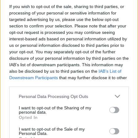
ugyanakkor nyitott viselkedése sokkal jobban
If you wish to opt-out of the sale, sharing to third parties, or
predesztinálja egy angol arisztokrata címre, mint a
processing of your personal or sensitive information for
kisebbségi magyar bélyegre. Valahogy a személye
targeted advertising by us, please use the below opt-out
kapcsán soha nem jut az ember eszébe, hogy
section to confirm your selection. Please note that after your
színész, inkább művész (a legklasszikusabb
opt-out request is processed you may continue seeing
értelemben). Ő nem kisebbségi, ő egyszerűen
interest-based ads based on personal information utilized by
magyar, európai és világpolgár, aki ugyanolyan
us or personal information disclosed to third parties prior to
eleganciával sétál Párizsban a Szajna mentén, mint
your opt-out. You may separately opt-out of the further
Marosvásárhelyen a Poklos patak partján.
disclosure of your personal information by third parties on the
Nagyméltóságos. A Kolozsváron indult Művészeti
IAB’s list of downstream participants. This information may
also be disclosed by us to third parties on the
IAB’s List of
Főiskola első évfolyamán volt hallgató, 65 éve. A
Downstream Participants
that may further disclose it to other
mára egyetemmé változott intézményben tanít. Nem
third parties.
rajta múlt, hogy az erdélyi színjátszás nem minden
esetben elegáns, és hogy a színészeink tartása néha
Please note that this website/app uses one or more Google
Personal Data Processing Opt Outs
arcokat pirít. Arról sem ő tehet, hogy sokan a
services and may gather and store information including but
művészet helyett bebújnak a „kisebbségetápolom"
not limited to your visit or usage behaviour. You may click to
I want to opt-out of the Sharing of my
izé mögé és alibiznek, adományokat kuncsorogva,
personal data.
grant or deny consent to Google and its third-party tags to
Opted In
ahelyett, hogy vérrel, verítékkel szolgálnák
use your data for below specified purposes in below Google
tehetségüket. Évekig dolgozott ingyen bérmentve az
consent section.
I want to opt-out of the Sale of my
egyetemen, kesztyűvel (sohasem kesztyűs kézzel) a
Personal Data.