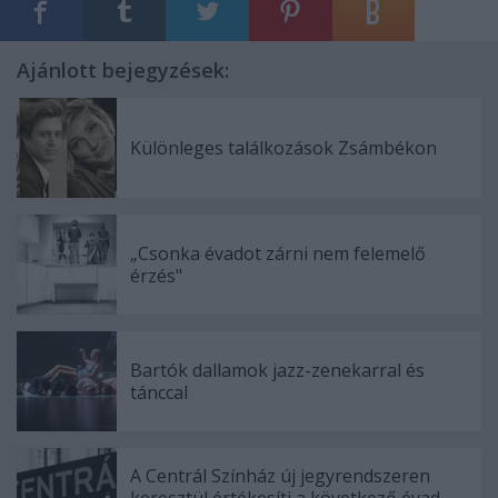
Ajánlott bejegyzések:
Különleges találkozások Zsámbékon
„Csonka évadot zárni nem felemelő
érzés"
Bartók dallamok jazz-zenekarral és
tánccal
A Centrál Színház új jegyrendszeren
keresztül értékesíti a következő évad