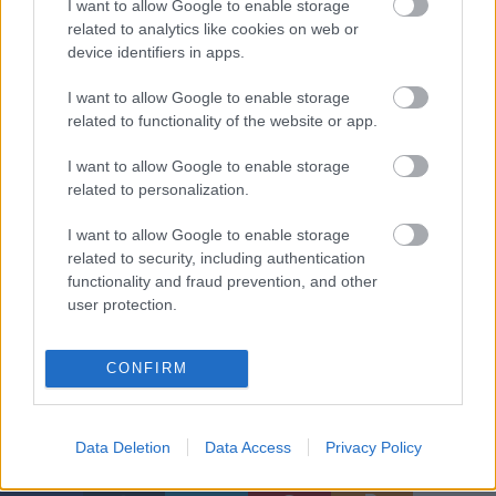
I want to allow Google to enable storage
csípje a szemet. Pedig sokszor jól esett volna
related to analytics like cookies on web or
megölelni, összemosolyogni, kacsintani. Szólhatnák
device identifiers in apps.
még, de félő, hogy csak üres locsogás lesz belőle.
Annak idején Szentimrei Jenő javaslatára nézőtéri
I want to allow Google to enable storage
felügyelő volt a kolozsvári sétatéri színházban, majd
related to functionality of the website or app.
képletesen is az lett. És kérjük, maradjon még
sokáig, ha néha fáj is, hogy tekintetével öl, egy-egy
I want to allow Google to enable storage
related to personalization.
hülyeségünk után. Felügyelő bácsi, ígérjük jók
leszünk!...
I want to allow Google to enable storage
related to security, including authentication
Fogadja lordságod hódolatunkat a nyolcvanötödik
functionality and fraud prevention, and other
születésnapján.
user protection.
Gáspárik Attila
,
volt hallgatója, (a marosvásárhelyi Színházművészeti
CONFIRM
Egyetem rektora)
Data Deletion
Data Access
Privacy Policy