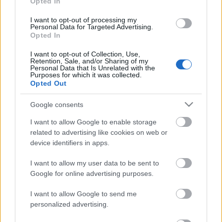
Opted In
gázhiánytól hideg termekben, de nem sajnáltatta
magát, nem merevedet a hősök vasárnapi pózába.
I want to opt-out of processing my
Tette a dolgát. Mert egy angol lord nem kérdez, nem
Personal Data for Targeted Advertising.
csodálkozik. Igaz, néha tréfál. Valamikor a
Opted In
nyolcvanas években, a diktatúra muszáj-előadásai
I want to opt-out of Collection, Use,
közepette is tudott "üzenni". Valamelyik darabban
Retention, Sale, and/or Sharing of my
megállt az idő, a szereplők kiléptek belőle, és
Personal Data that Is Unrelated with the
Purposes for which it was collected.
álfilozófikus kérdések tömkelege folyt a nézőtérre.
Opted Out
Akkor jött Lohinszky és a szereplőket idegesítendő
dátumokat kezdett írni egy táblára: 1848. március
Google consents
15., 1956. október 23. ...", és röhögött. Többen azt
hitték, hogy a színpadról viszik el. Az ostoba
I want to allow Google to enable storage
related to advertising like cookies on web or
diktatúra azonban nem volt annyira művelt, hogy
device identifiers in apps.
értse az üzenetet. Persze nem csak ezért szerettük,
illetve... Szerettük? Szeretnénk most is, ha hagyná.
I want to allow my user data to be sent to
Mára elfogadtuk, hogy nem abból a fából faragták,
Google for online advertising purposes.
akit szeretettel birtokolni lehetne. Különben sincs
fából. Sokkal inkább platinából. Valószínűleg csak
I want to allow Google to send me
egy ilyen magatartással védheti meg magát az
personalized advertising.
ember attól, hogy a kisvárosi köldökzsinór ne
fojtogasson, hogy a fel-felcsapó flekkenszag ne