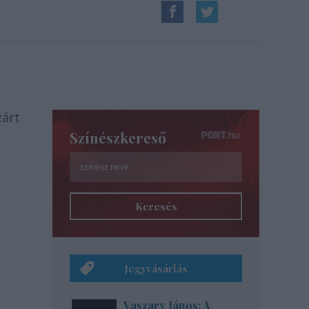
zárt
Színészkereső
Keresés
Jegyvásárlás
Vaszary János: A