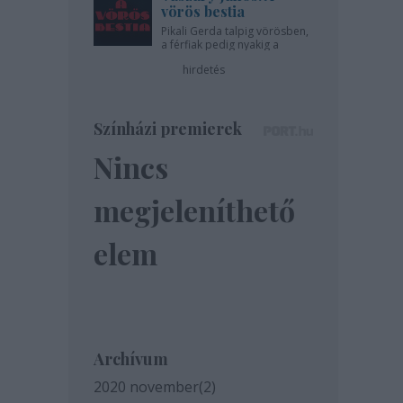
vörös bestia
Pikali Gerda talpig vörösben,
a férfiak pedig nyakig a
pácban - az Újszínházban!
hirdetés
Színházi premierek
Nincs
megjeleníthető
elem
Archívum
2020 november
(
2
)