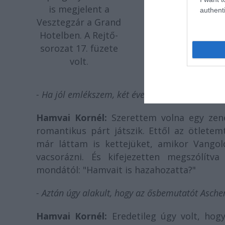
is megjelent a
authenti
Vesztegzár a Grand
Hotelben. A Rejtő-
sorozat 17. füzete
volt.
- Ha jól emlékszem, két éve fogtál hozzá, kifej
Hamvai Kornél:
Szerettem volna egy zené
romantikus párt játszik. Ettől az ötlete
már láttam is kettejüket, amikor Vangold
vacsorázni. És kifejezetten megszólít
mondától: "Hamvait is hazahozatta?"
- Aztán úgy alakult, hogy az ősbemutatót Asche
Hamvai Kornél:
Eredetileg úgy volt, ho