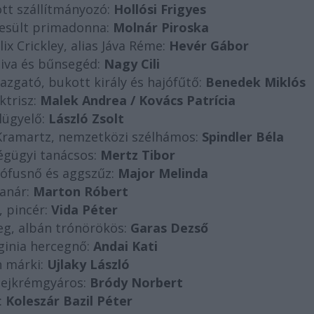
tt szállítmányozó:
Hollósi Frigyes
mesült primadonna:
Molnár Piroska
lix Crickley, alias Jáva Réme:
Hevér Gábor
aiva és bűnsegéd:
Nagy Cili
zgató, bukott király és hajófűtő:
Benedek Miklós
ktrisz:
Malek Andrea / Kovács Patrícia
lügyelő:
László Zsolt
 Kramartz, nemzetközi szélhámos:
Spindler Béla
ségügyi tanácsos:
Mertz Tibor
zófusnő és aggszűz:
Major Melinda
anár:
Marton Róbert
, pincér:
Vida Péter
eg, albán trónörökös:
Garas Dezső
ginia hercegnő:
Andai Kati
 márki:
Ujlaky László
 tejkrémgyáros:
Bródy Norbert
:
Koleszár Bazil Péter