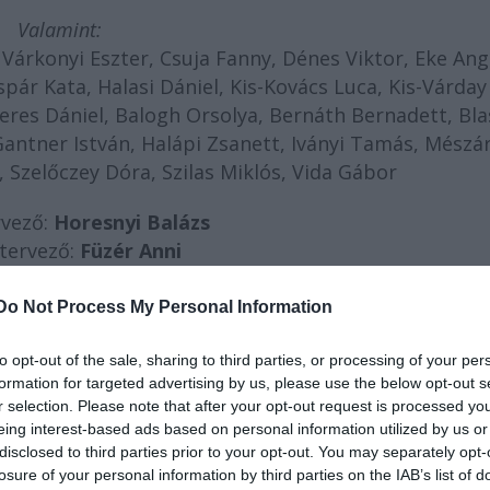
Valamint:
 Várkonyi Eszter, Csuja Fanny, Dénes Viktor, Eke Ang
ár Kata, Halasi Dániel, Kis-Kovács Luca, Kis-Várday J
Seres Dániel, Balogh Orsolya, Bernáth Bernadett, Bl
Gantner István, Halápi Zsanett, Iványi Tamás, Mészá
, Szelőczey Dóra, Szilas Miklós, Vida Gábor
rvező:
Horesnyi Balázs
tervező:
Füzér Anni
áfus:
Bodor Johanna
asszisztens:
Szabó Zoltán
Do Not Process My Personal Information
illó István / Dinyés Dániel
to opt-out of the sale, sharing to third parties, or processing of your per
:
Termes Rita / Puskás Péter
formation for targeted advertising by us, please use the below opt-out s
szisztens:
Juhász Éva
r selection. Please note that after your opt-out request is processed y
úgó:
Sütő Anikó
eing interest-based ads based on personal information utilized by us or
os Gábor, Lencsés István
disclosed to third parties prior to your opt-out. You may separately opt-
munkatársa:
Herpai Rita
losure of your personal information by third parties on the IAB’s list of