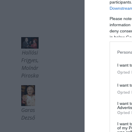
participants
Downstream 
Rend
Please note
information 
Bemutató: 200
deny consent
in below Go
Hollósi
Persona
Frigyes,
I want t
Molnár
Opted 
Piroska
I want t
Opted 
I want 
Advertis
Garas
Opted 
Dezső
I want t
of my P
was col