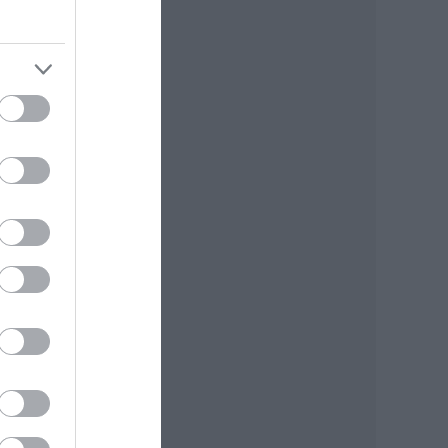
tán
rni,