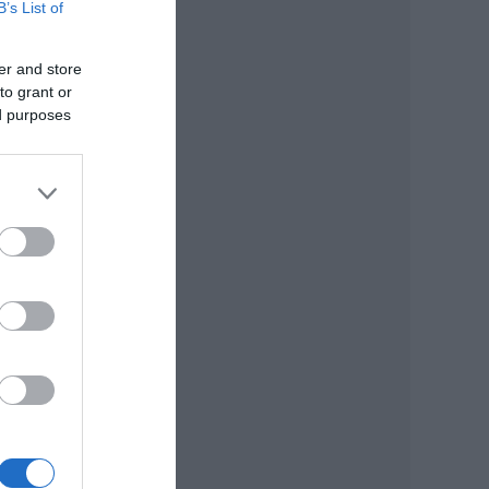
B’s List of
er and store
to grant or
ed purposes