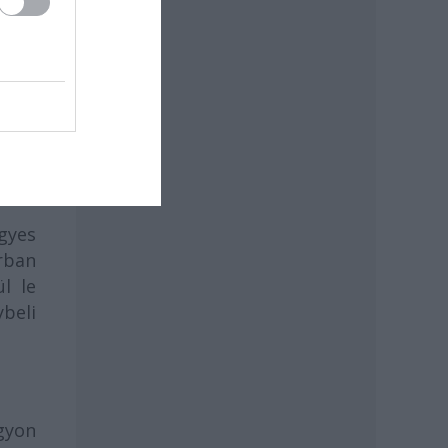
gyes
rban
l le
beli
gyon