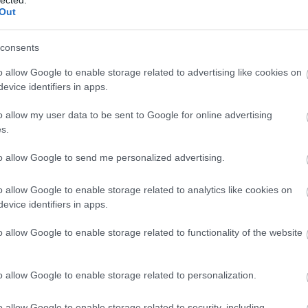
Out
bb karakterek maradtak, és néhány legendás mondat is. Az
consents
és Darvas Benedek zenéjével röpül az egész - mondja Hamvai
o allow Google to enable storage related to advertising like cookies on
 a Grand Hotelben című színdarab szerzője.
evice identifiers in apps.
di művet írj?
o allow my user data to be sent to Google for online advertising
s.
rból mindig is darabot vagy filmet akartam volna í
to allow Google to send me personalized advertising.
 eltelt, megvárt a munka.
o allow Google to enable storage related to analytics like cookies on
evice identifiers in apps.
o allow Google to enable storage related to functionality of the website
o allow Google to enable storage related to personalization.
o allow Google to enable storage related to security, including