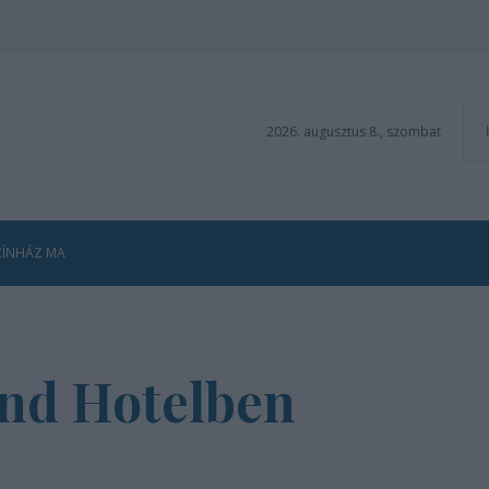
2026. augusztus 8., szombat
ZÍNHÁZ MA
and Hotelben