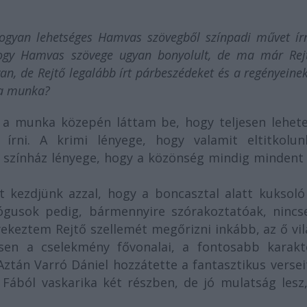
hogyan lehetséges Hamvas szövegből színpadi művet ír
 hogy Hamvas szövege ugyan bonyolult, de ma már Rej
an, de Rejtő legalább írt párbeszédeket és a regényeine
t a munka?
 a munka közepén láttam be, hogy teljesen lehete
 írni. A krimi lényege, hogy valamit eltitkolun
a színház lényege, hogy a közönség mindig mindent 
t kezdjünk azzal, hogy a boncasztal alatt kuksoló
lógusok pedig, bármennyire szórakoztatóak, nincs
yekeztem Rejtő szellemét megőrizni inkább, az ő vi
esen a cselekmény fővonalai, a fontosabb karakt
ztán Varró Dániel hozzátette a fantasztikus versei
Fából vaskarika két részben, de jó mulatság lesz,