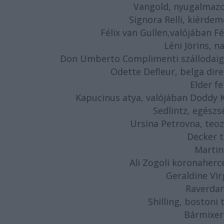
Vangold, nyugalmazo
Signora Relli, kiérde
Félix van Gullen,valójában Fé
Léni Jörins, n
Don Umberto Complimenti szállodaiga
Odette Defleur, belga dire
Elder fe
Kapucinus atya, valójában Doddy
Sedlintz, egész
Ursina Petrovna, teo
Decker t
Martin
Ali Zogoli koronaherc
Geraldine Vir
Raverdan
Shilling, bostoni
Bármixer