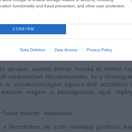
cation functionality and fraud prevention, and other user protection.
CONFIRM
Data Deletion
Data Access
Privacy Policy
ezetten a Nemzeti színészeire gondolva.
s darabot, amiben Molnár Piroska és Hollósi Fri
mtől határozottan elérzékenyültem, és a Vesztegzá
 úr szórakozottságból Signora Relli asztalához ü
va éreztem magam a beszélgetésük egyik regény
r Tamás rendezte - Kaposváron...
gy a Nemzetiben, de aztán másképp gondolta. Na