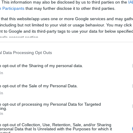
. This information may also be disclosed by us to third parties on the
IA
Participants
that may further disclose it to other third parties.
ező: BÉRES ATTILA
 that this website/app uses one or more Google services and may gath
including but not limited to your visit or usage behaviour. You may click 
7. április 6., Nagyszínpad
 to Google and its third-party tags to use your data for below specifi
ogle consent section.
l Data Processing Opt Outs
o opt-out of the Sharing of my personal data.
In
o opt-out of the Sale of my Personal Data.
In
to opt-out of processing my Personal Data for Targeted
ing.
In
o opt-out of Collection, Use, Retention, Sale, and/or Sharing
ersonal Data that Is Unrelated with the Purposes for which it
lected.