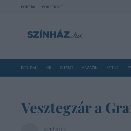
PORT
.hu
PORT TICKET
FŐOLDAL
HÍR
INTERJÚ
MAGAZIN
KRITIKA
S
Vesztegzár a Gr
szinhazhu