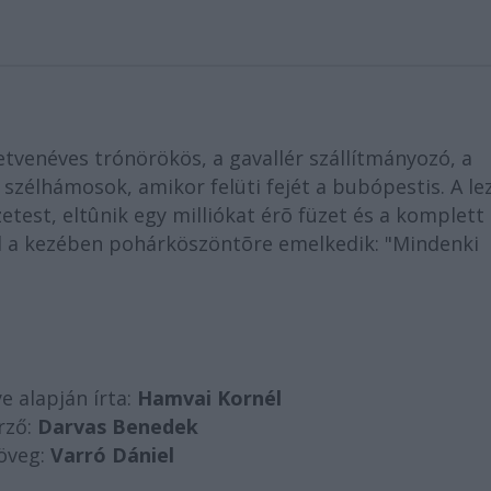
hetvenéves trónörökös, a gavallér szállítmányozó, a
szélhámosok, amikor felüti fejét a bubópestis. A le
test, eltûnik egy milliókat érõ füzet és a komplett
al a kezében pohárköszöntõre emelkedik: "Mindenki
e alapján írta:
Hamvai Kornél
rző:
Darvas Benedek
öveg:
Varró Dániel