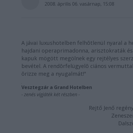
2008. április 06. vasárnap, 15:08
A jávai luxushotelben felhõtlenül nyaral a 
hajdani operaprimadonna, arisztokraták és 
kapuk mögött megölnek egy rejtélyes szerze
bevétel. A rendõrfelügyelõ ciános vermutt
õrizze meg a nyugalmát!"
Vesztegzár a Grand Hotelben
- zenés vígjáték két részben -
Rejtő Jenő regény
Zenesze
Dalsz