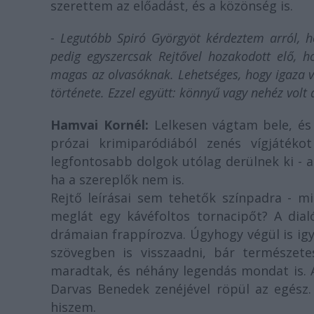
szerettem az előadást, és a közönség is.
- Legutóbb Spiró Györgyöt kérdeztem arról, 
pedig egyszercsak Rejtővel hozakodott elő,
magas az olvasóknak. Lehetséges, hogy igaza v
története. Ezzel együtt: könnyű vagy nehéz vol
Hamvai Kornél:
Lelkesen vágtam bele, és
prózai krimiparódiából zenés vígjátékot
legfontosabb dolgok utólag derülnek ki - 
ha a szereplők nem is.
Rejtő leírásai sem tehetők színpadra - mi
meglát egy kávéfoltos tornacipőt? A dia
drámaian frappírozva. Úgyhogy végül is ig
szövegben is visszaadni, bár természet
maradtak, és néhány legendás mondat is. A
Darvas Benedek zenéjével röpül az egész. 
hiszem.