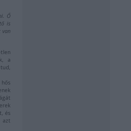
ni. Ő
tő is
k van
tlen
k, a
tud,
 hős
enek
lágát
erek
t, és
 azt