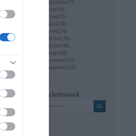
2020 augusztus
(
1
)
2020 július
(
16
)
2020 június
(
15
)
i
2020 május
(
20
)
git,
2020 április
(
24
)
is
2020 március
(
16
)
i
2020 február
(
46
)
2020 január
(
28
)
t
2019 december
(
25
)
de a
2019 november
(
27
)
Tovább
...
Szinház helyszínek
snádi