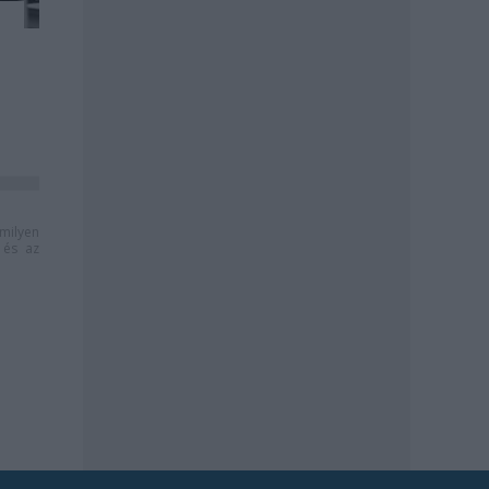
milyen
és az