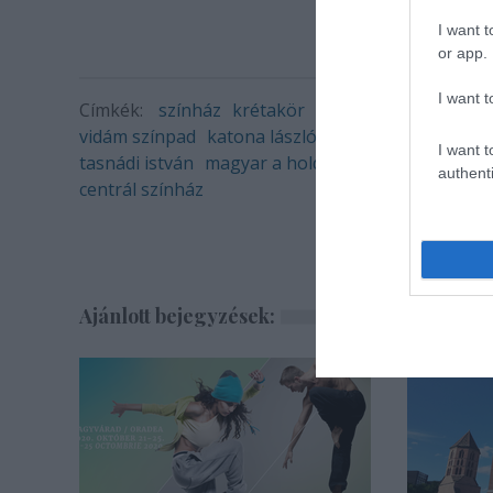
I want t
or app.
I want t
Címkék:
színház
krétakör
mucsi zoltán
scherer
vidám színpad
katona lászló
csákányi eszter
I want t
tasnádi istván
magyar a holdon
árkosi árpád
authenti
centrál színház
Ajánlott bejegyzések: