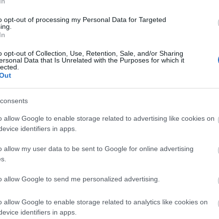
In
használják ki, csak töredékét.
to opt-out of processing my Personal Data for Targeted
ing.
en már megismert tudálékos oktató szerepét, Mucs
In
a mindenre rezignáltan reagáló lecsúszott értelmisé
o opt-out of Collection, Use, Retention, Sale, and/or Sharing
zik. (Már-már elvárná az ember, hogy magánéletben 
ersonal Data that Is Unrelated with the Purposes for which it
rdott makkos cipőben támassza a pultot egy vidék
lected.
Out
ás végén amint taxiba szállva, européer módon
, Csákányi is meggyőzően adja az egykor jobb napoka
consents
droidként hasznosuló szociopata mimikája is ütős, 
ni a darabba. Azon, hogy valakit szódásszifonnal
o allow Google to enable storage related to advertising like cookies on
evice identifiers in apps.
 sümegprágai piactéren vendégszereplő Columbiai
rakozni, de ezt inkább a színészi alakítás, mint a
o allow my user data to be sent to Google for online advertising
ész poénjai ismétlődnek, a cselekményszövéssel
s.
fejezés).
to allow Google to send me personalized advertising.
ől, ilyen színészekkel ennyit tudott csak kihozni Ta
o allow Google to enable storage related to analytics like cookies on
 vártam.
evice identifiers in apps.