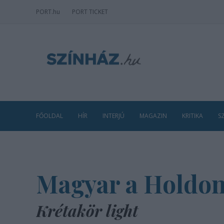
PORT
.hu
PORT TICKET
FŐOLDAL
HÍR
INTERJÚ
MAGAZIN
KRITIKA
S
Magyar a Holdon
Krétakör light