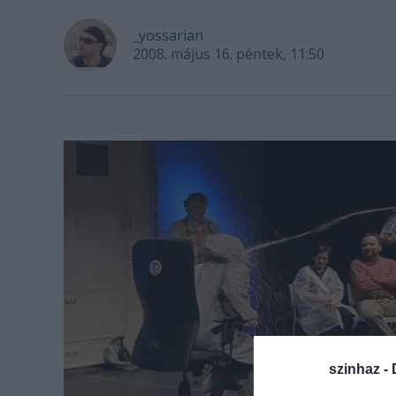
_yossarian
2008. május 16. péntek, 11:50
szinhaz -