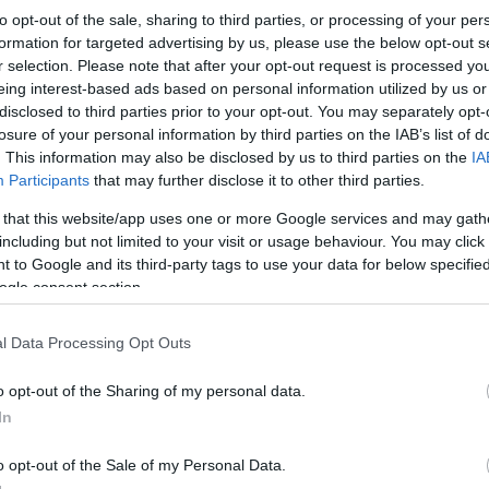
to opt-out of the sale, sharing to third parties, or processing of your per
formation for targeted advertising by us, please use the below opt-out s
r selection. Please note that after your opt-out request is processed y
eing interest-based ads based on personal information utilized by us or
disclosed to third parties prior to your opt-out. You may separately opt-
)
losure of your personal information by third parties on the IAB’s list of
. This information may also be disclosed by us to third parties on the
IA
 2003-as Nézőművészeti Főiskolát ahhoz, hogy megnézzem az
Participants
that may further disclose it to other third parties.
folytatásként aposztrofáltak. Konzervatívabb színházrajongó
 that this website/app uses one or more Google services and may gath
lytatódó háromállomásos projekt nagyjából olyan, mint a
including but not limited to your visit or usage behaviour. You may click 
csét a színpadon, így nagycsaládos programnak is alkalmas,
 to Google and its third-party tags to use your data for below specifi
uláréját súroló genitáliáktól.
ogle consent section.
 , vagy a „még egy bőr lehúzása” jobb kifejezésnek
l Data Processing Opt Outs
o opt-out of the Sharing of my personal data.
nél: jövőbeli fikcióra építve a színészek egyfajta
In
játszó közönségnek. Ezzel még nem is lenne semmi b
o opt-out of the Sale of my Personal Data.
mit az ütős színészek (Scherer, Mucsi, Csákányi, Katon