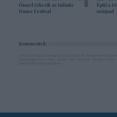
Ősszel érkezik az Infinite
Épül a Dó
Dance Festival
színpad
Kommentek:
A hozzászólások a
vonatkozó jogszabályok
értelmében felhaszná
felelősséget nem vállal, azokat nem ellenőrzi. Kifogás eseté
adatvédelmi tájékoztatóban
.