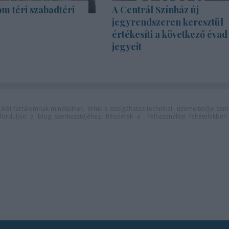
m téri szabadtéri
A Centrál Színház új
jegyrendszeren keresztül
értékesíti a következő évad
jegyeit
lói tartalomnak minősülnek, értük a
szolgáltatás technikai
üzemeltetője sem
n forduljon a blog szerkesztőjéhez. Részletek a
Felhasználási feltételekben