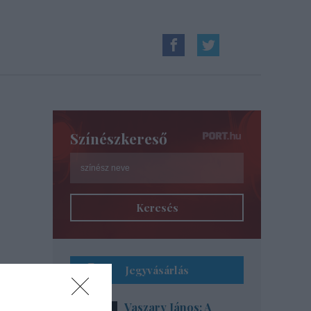
Színészkereső
Keresés
Jegyvásárlás
Vaszary János: A