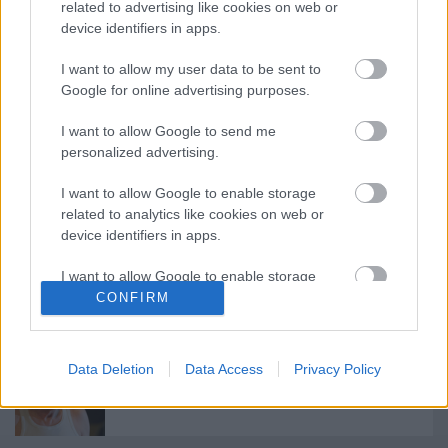
A program kb. 210 perc hosszú.
related to advertising like cookies on web or
device identifiers in apps.
Forrás:
Móricz Zsigmond Színház, Nyíregyháza
I want to allow my user data to be sent to
Google for online advertising purposes.
I want to allow Google to send me
personalized advertising.
I want to allow Google to enable storage
Ajánlott bejegyzések:
related to analytics like cookies on web or
device identifiers in apps.
I want to allow Google to enable storage
Indul az e-Trafó online programsorozat
related to functionality of the website or app.
CONFIRM
I want to allow Google to enable storage
related to personalization.
Data Deletion
Data Access
Privacy Policy
Augusztusban jön az év legvidámabb
hete
I want to allow Google to enable storage
related to security, including authentication
functionality and fraud prevention, and other