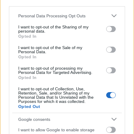
third parties.
Please note that this website/app uses one or more Google
Personal Data Processing Opt Outs
SzentCsalád
services and may gather and store information including but
komplex színházi nevelési program 15-16 éveseknek a
not limited to your visit or usage behaviour. You may click to
I want to opt-out of the Sharing of my
personal data.
családi kapcsolatokról és az idősek helyzetéről
grant or deny consent to Google and its third-party tags to
Opted In
társadalmunkban
use your data for below specified purposes in below Google
consent section.
I want to opt-out of the Sale of my
Anya:
Sereglei András
Personal Data.
Opted In
Mariska, Szászné, Kati, Kislányom:
Patonay Anita
Öcsi, Kisfiam:
Bori Viktor
I want to opt-out of processing my
Nyomozó, Nagyfiam:
Takács Gábor
Personal Data for Targeted Advertising.
Opted In
Látványtervező:
Paseczki Zsolt
I want to opt-out of Collection, Use,
Kivitelező:
Dankó Ferenc
Retention, Sale, and/or Sharing of my
Rendező, dramaturg:
Tóth Miklós
Personal Data that Is Unrelated with the
Purposes for which it was collected.
Technika:
Pintér István
Opted Out
Programvezető:
Takács Gábor
Google consents
A színházi előadás
Schwajda György
A szent család
című vígjátéka alapján készült.
I want to allow Google to enable storage