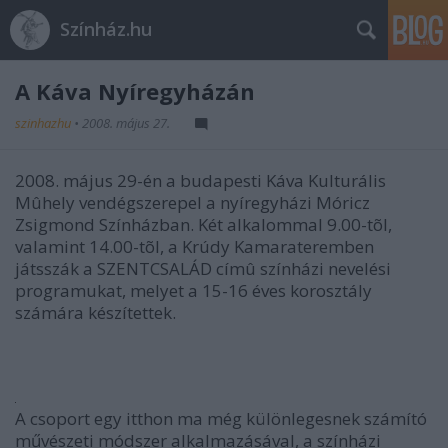
Színház.hu
A Káva Nyíregyházán
szinhazhu
•
2008. május 27.
2008. május 29-én a budapesti Káva Kulturális
Mûhely vendégszerepel a nyíregyházi Móricz
Zsigmond Színházban. Két alkalommal 9.00-tõl,
valamint 14.00-tõl, a Krúdy Kamarateremben
játsszák a SZENTCSALÁD címû színházi nevelési
programukat, melyet a 15-16 éves korosztály
számára készítettek.
A csoport egy itthon ma még különlegesnek számító
művészeti módszer alkalmazásával, a színházi