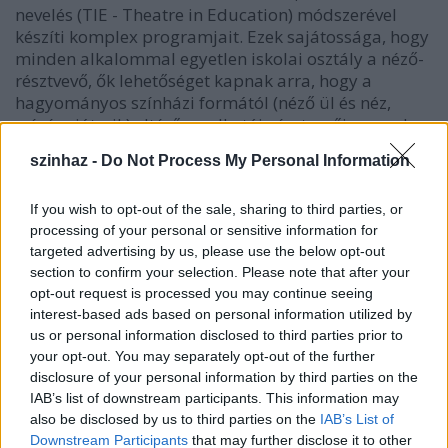
nevelés (TIE - Theatre in Education) módszerével
készíti komplex programjait. Ezek sajátossága, hogy
minden alkalommal egyetlen iskolai osztály a néző-
résztvevő, ők lehetőséget kapnak arra, hogy a
hagyományos színházi formától (néző ül és néz,
színész játszik) eltérően, alkotói-résztvevői szerepbe
is belehelyezkedjenek a három óra alatt. A
szinhaz -
Do Not Process My Personal Information
programok minden esetben egy fontosnak ítélt
társadalmi és / vagy erkölcsi kérdés "boncolgatását"
tűzik ki célul.
If you wish to opt-out of the sale, sharing to third parties, or
processing of your personal or sensitive information for
Egy óra, egy bot, egy szemüveg, egy törött lábú
targeted advertising by us, please use the below opt-out
section to confirm your selection. Please note that after your
hokedli.
opt-out request is processed you may continue seeing
Néhány bútor és velük egy egér.
interest-based ads based on personal information utilized by
Szomszédok... akiknél talán jobbat érdemel
us or personal information disclosed to third parties prior to
bármelyikünk.
your opt-out. You may separately opt-out of the further
Egy anya, aki...családtagok, akik...
disclosure of your personal information by third parties on the
Egy vekker, ami megállíthatatlanul ketyeg.
IAB’s list of downstream participants. This information may
Egy család, "ami minden, csak épp nem szent"
also be disclosed by us to third parties on the
IAB’s List of
Downstream Participants
that may further disclose it to other