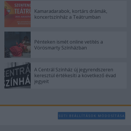
user protection.
Kamaradarabok, kortárs drámák,
koncertszínház a Teátrumban
Pénteken ismét online vetítés a
Vörösmarty Színházban
A Centrál Színház új jegyrendszeren
keresztül értékesíti a következő évad
jegyeit
SÜTI BEÁLLÍTÁSOK MÓDOSÍTÁSA