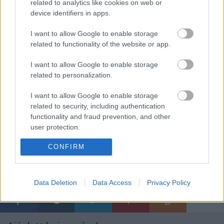
related to analytics like cookies on web or
a kifejezés negatív felhangját) minden sallangtól
device identifiers in apps.
mentesen, egyszerű eszközökkel nyomják végig a
darabot. És bár néhány helyen megtörik a lendület,
I want to allow Google to enable storage
talán túl egyszerűek is ezek a bizonyos eszközök, és
related to functionality of the website or app.
az alapanyagban több is volt, a figyelmet végig
leköti a reneszánsz szintézisének remake-je. Nyomot
I want to allow Google to enable storage
viszont talán csak a szereplők energiája és lendülete
related to personalization.
hagy majd, a zsámbék feletti dombról pedig
gyorsan legurulunk az előadás végén, fél 12, hűvös
I want to allow Google to enable storage
van. Jut eszembe, máskor több lehetőséget a
related to security, including authentication
többieknek!
functionality and fraud prevention, and other
user protection.
CONFIRM
Címkék:
színház
zsámbék
dekameron
Data Deletion
Data Access
Privacy Policy