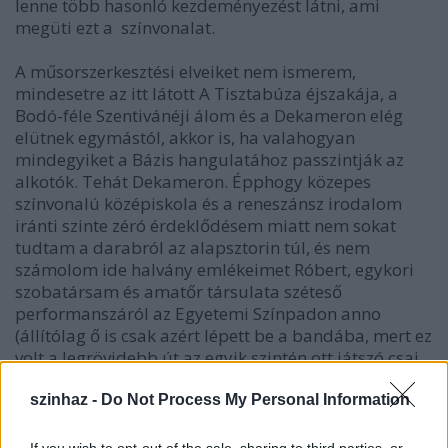
lenne több hasonló kezdeményezést látni, ami
megüti ezt a színvonalat.
A műsorszerkesztési elveiket nem ismerem,
mindesetre az itt látott A Tisztabúza éjszakája, a
Bodó-féle Szentivánéji álom és a Dekameron elég
elütnek egymástól, akkor is, ha valahogyan
mindegyiket a Bázis hangulatához passzintják az
alkotók. Tehát Dekameron. Épphogy közepes
színvonalú középiskola és a reneszánsz irodalom
iránti szinte zéró érdeklődésem miatt nem sokat
tudtam a darabról az alapsztorin túl, és nem
számolom ide halvány emlékeimet Róbert, egykori
szobatársam és amatőr társulata széteső
performanszáról az Egyetemi Színpadon anno
(állítólag ő is csak azért lépett be a bandába, mert ez
volt a legrövidebb út az egyik szintén ott játszó csaj
szívéhez
). Zanza egyébként
itt
.
szinhaz -
Do Not Process My Personal Information