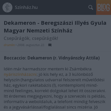
Színház.hu
Dekameron - Beregszászi Illyés Gyula
Magyar Nemzeti Színház
Csepűrágók, csepűrágók!
drumlin
•
2008. augusztus 22.
Boccaccio: Dekameron (r. Vidnyánszky Attila)
Idén már harmadszor mentem ki Zsámbékra
nyáriszínházazni
; jó kis hely ez, a 3 különböző
helyszín (hangulatos udvarral felszerelt művelődési
ház, egykori rakétabázis (!), romtemplom) mind-
mind feelinges, korrekt dolgokat lehet itt összerakni.
Itt érdemes megjegyezni, hogy a szervezés is példás,
informatív a weboldaluk, a telefont mindig felveszik
és a jegyvásárlással/foglalással sincs mizéria. Jó