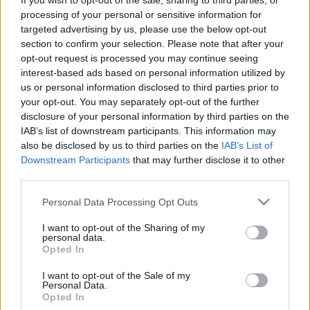
If you wish to opt-out of the sale, sharing to third parties, or
processing of your personal or sensitive information for
targeted advertising by us, please use the below opt-out
section to confirm your selection. Please note that after your
opt-out request is processed you may continue seeing
interest-based ads based on personal information utilized by
us or personal information disclosed to third parties prior to
Trill Zsolt és társai, ill. Trill Zsolt
your opt-out. You may separately opt-out of the further
disclosure of your personal information by third parties on the
A mostani Dekameront viszont igazi társulat adja
IAB’s list of downstream participants. This information may
elő, a beregszásziak túráznak Magyarországon. Az
also be disclosed by us to third parties on the
IAB’s List of
előadás abszolút szabadtéri, a háttérben ütős a
Downstream Participants
that may further disclose it to other
romtemplom kontúrja, és mivel este 9 van már,
third parties.
mögötte csak sejteni lehet az amúgy impozáns
Please note that this website/app uses one or more Google
panorámát. A színpadkép puritán, szinte nincs is
Personal Data Processing Opt Outs
services and may gather and store information including but
díszlet. A darab aztán elkezdődik, a pestis elől a
not limited to your visit or usage behaviour. You may click to
I want to opt-out of the Sharing of my
kastélyba menekülő emberek sztorijai gyorsan
personal data.
grant or deny consent to Google and its third-party tags to
pörögnek, a legtöbb szegmens a reneszánsz dugás
Opted In
use your data for below specified purposes in below Google
utáni vágyát emeli ki, viccesre véve a figurát,
consent section.
I want to opt-out of the Sale of my
legharsányabb talán a szerzetes története a
Personal Data.
kislánnyal és a klasszikus sztori az éjszakai
Opted In