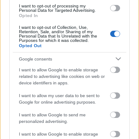
hálószobában. Egy kellemetlen dolog nagyon hamar
I want to opt-out of processing my
kitűnik: a jeleneteket, képeket néhány másodperces
Personal Data for Targeted Advertising.
kvázi zenéstáncos betétekkel próbálják tagolni, ami
Opted In
legtöbbször nagyon ad hocnak, random
ugrabugrának tűnik. Pedig ez lehetne jó is... A másik
I want to opt-out of Collection, Use,
Retention, Sale, and/or Sharing of my
az, hogy egy ilyen történetfüzér előadásáról azt
Personal Data that Is Unrelated with the
gondolná az ember, hogy a főbb szerepekbe
Purposes for which it was collected.
Opted Out
berotálják az egész társulatot. Hát itt nem. Trill Zsolt
magasan felülreprezentált végig az elődás alatt, és
Google consents
bár engem zavart a többiek elnyomott jelenléte,
Zsolt odateszi magát rendesen: az amúgy is
I want to allow Google to enable storage
karikatúrajellegű figuráknak jól jön a belőle áradó
related to advertising like cookies on web or
gátlástalanság, néha már nem tudom, hogy
device identifiers in apps.
röhögjek e azon, amit művel, vagy kínomban a
cipőmet nézzem.
I want to allow my user data to be sent to
Google for online advertising purposes.
Egyébként pont ez a gátlástalanság (amit a többiek
I want to allow Google to send me
is többé-kevésbé éreznek) az, ami pluszba lendíti az
personalized advertising.
előadást, és hirtelen megvilágosodok: valójában
mintha éppen egy középkori királyi udvarban
I want to allow Google to enable storage
néznék egy előadást, ahol a
csepűrágók
(és felejtsd el