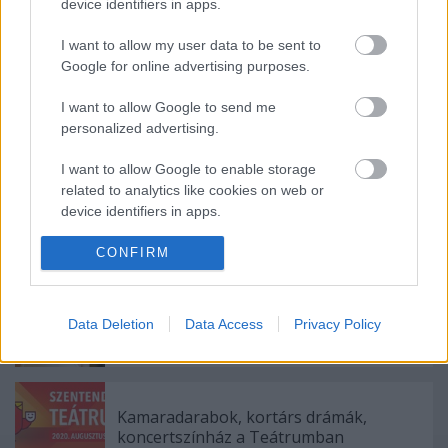
device identifiers in apps.
I want to allow my user data to be sent to
Google for online advertising purposes.
I want to allow Google to send me
personalized advertising.
Ajánlott bejegyzések:
I want to allow Google to enable storage
related to analytics like cookies on web or
Rögtön dupla premierrel kezdi az új
device identifiers in apps.
évadot a Radnóti
I want to allow Google to enable storage
CONFIRM
related to functionality of the website or app.
Augusztusban jön az év legvidámabb
I want to allow Google to enable storage
Data Deletion
Data Access
Privacy Policy
hete
related to personalization.
I want to allow Google to enable storage
related to security, including authentication
Kamaradarabok, kortárs drámák,
functionality and fraud prevention, and other
koncertszínház a Teátrumban
user protection.