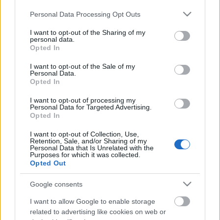
• GAJAI ÁGNES
- Nívódíj, 2007-2008.
Please note that this website/app uses one or more Google
Personal Data Processing Opt Outs
• KARDOS M. RÓBERT
- Közönségdíj a legjobb férfi
services and may gather and store information including but
főszerepért, 2007-2008.
not limited to your visit or usage behaviour. You may click to
I want to opt-out of the Sharing of my
personal data.
• GAJAI ÁGNES
- Közönségdíj a legjobb női
grant or deny consent to Google and its third-party tags to
Opted In
főszerepért, 2007-2008.
use your data for below specified purposes in below Google
• CSIKY IBOLYA
- Közönségdíj a legjobb női
consent section.
I want to opt-out of the Sale of my
Personal Data.
epizódszerepért, 2007-2008.
Opted In
• KOVÁCS LEVENTE
- Közönségdíj a legjobb férfi
epizódszerepért, 2007-2008.
I want to opt-out of processing my
Personal Data for Targeted Advertising.
Opted In
A műszaki személyzetnek átadott díjak:
I want to opt-out of Collection, Use,
• CSUTAK-RUTTKAI MIKLÓS
színpadmester -
Retention, Sale, and/or Sharing of my
Nívódíj, 2007-2008.
Personal Data that Is Unrelated with the
Purposes for which it was collected.
• CEFAN TIBOR
öltöztető - Szigligeti Társulat díja,
Opted Out
2007-2008.
Google consents
I want to allow Google to enable storage
Szigligeti Társulat, Nagyvárad
related to advertising like cookies on web or