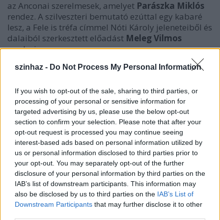
az Anconai szerelmesek, amelyet
Parászka
Miklós
rendez. A szilveszteri bemutató ezúttal egy kabaré
lesz, a Fele is tréfa címmel Nóti Károly jeleneteiből és
dalaiból szerkesztett előadást
Meleg Vilmos
rendezi.
A stúdió-repertoárban egy ősbemutató is szerepel:
szinhaz -
Do Not Process My Personal Information
Aczél Géza debreceni költő Timúrra várva című
színművét
Demcsák Ottó
rendezi-koreografálja,
Radu Macrinici Tamás evangéliuma című darabját
If you wish to opt-out of the sale, sharing to third parties, or
Vadas László
színrevitelében láthatja majd a
processing of your personal or sensitive information for
targeted advertising by us, please use the below opt-out
közönség. A stúdióbérletben szerepel egy
section to confirm your selection. Please note that after your
meglepetés is, ami azt jelenti, hogy a bérletesek több
opt-out request is processed you may continue seeing
ajánlatból választhatják ki a harmadik stúdió-
interest-based ads based on personal information utilized by
előadást.
us or personal information disclosed to third parties prior to
A nagyszínpadi előadások helyszíne - a színház
your opt-out. You may separately opt-out of the further
épületének belső felújítása miatt - a Nagyváradi
disclosure of your personal information by third parties on the
Állami Filharmónia koncertterme lesz.
IAB’s list of downstream participants. This information may
also be disclosed by us to third parties on the
IAB’s List of
A 2007-2008. évad díjazottjai:
Downstream Participants
that may further disclose it to other
third parties.
• DIMÉNY LEVENTE
- Földes Kati-díj, 2007-2008.