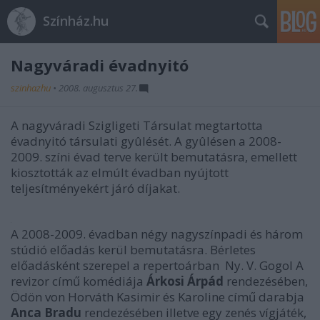
Színház.hu
Nagyváradi évadnyitó
szinhazhu
•
2008. augusztus 27.
A nagyváradi Szigligeti Társulat megtartotta
évadnyitó társulati gyûlését. A gyûlésen a 2008-
2009. színi évad terve került bemutatásra, emellett
kiosztották az elmúlt évadban nyújtott
teljesítményekért járó díjakat.
A 2008-2009. évadban négy nagyszínpadi és három
stúdió előadás kerül bemutatásra. Bérletes
előadásként szerepel a repertoárban Ny. V. Gogol A
revizor című komédiája
Árkosi Árpád
rendezésében,
Ödön von Horváth Kasimir és Karoline című darabja
Anca Bradu
rendezésében illetve egy zenés vígjáték,