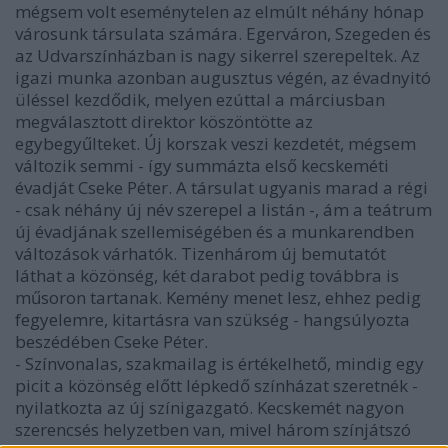
mégsem volt eseménytelen az elmúlt néhány hónap
városunk társulata számára. Egerváron, Szegeden és
az Udvarszínházban is nagy sikerrel szerepeltek. Az
igazi munka azonban augusztus végén, az évadnyitó
üléssel kezdődik, melyen ezúttal a márciusban
megválasztott direktor köszöntötte az
egybegyűlteket. Új korszak veszi kezdetét, mégsem
változik semmi - így summázta első kecskeméti
évadját Cseke Péter. A társulat ugyanis marad a régi
- csak néhány új név szerepel a listán -, ám a teátrum
új évadjának szellemiségében és a munkarendben
változások várhatók. Tizenhárom új bemutatót
láthat a közönség, két darabot pedig továbbra is
műsoron tartanak. Kemény menet lesz, ehhez pedig
fegyelemre, kitartásra van szükség - hangsúlyozta
beszédében Cseke Péter.
- Színvonalas, szakmailag is értékelhető, mindig egy
picit a közönség előtt lépkedő színházat szeretnék -
nyilatkozta az új színigazgató. Kecskemét nagyon
szerencsés helyzetben van, mivel három színjátszó