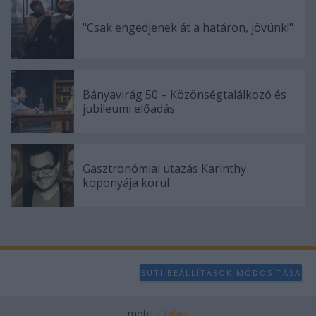
"Csak engedjenek át a határon, jövünk!"
Bányavirág 50 – Közönségtalálkozó és
jubileumi előadás
Gasztronómiai utazás Karinthy
koponyája körül
SÜTI BEÁLLÍTÁSOK MÓDOSÍTÁSA
mobil
|
teljes