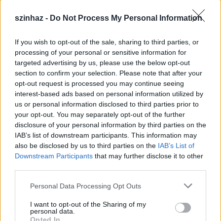
hellyel is rendelkezik. A Nagyszínház tökéletes teret
nyújt a klasszikus, jó értelemben vett népszínházi
szinhaz -
Do Not Process My Personal Information
műveknek. A két kisebb színpadon pedig
különlegességeket is játszhatunk, mert hiszem, hogy
If you wish to opt-out of the sale, sharing to third parties, or
a közönség egy rétege élénken érdeklődik ezek iránt.
processing of your personal or sensitive information for
Emellett a társulat fejlődése szempontjából is
targeted advertising by us, please use the below opt-out
fontos, hogy olyan darabokat is műsorra tűzzünk,
section to confirm your selection. Please note that after your
amelyekkel megismerhetik a 21. század legújabb
opt-out request is processed you may continue seeing
színházi kihívásait.
interest-based ads based on personal information utilized by
A közönség becsalogatására - és nem mellékesen a
us or personal information disclosed to third parties prior to
Megye, valamint a Város támogató kedvének
your opt-out. You may separately opt-out of the further
ösztönzésére - Cseke Péter több új kezdeményezéssel
disclosure of your personal information by third parties on the
készül. Ilyen lesz a Magyar Dráma Napján,
IAB’s list of downstream participants. This information may
szeptember 21-én kezdődő évadnyitó hét, amely
also be disclosed by us to third parties on the
IAB’s List of
többek közt színházbejárásra, jelmez-árverésre,
Downstream Participants
that may further disclose it to other
felolvasó estre, illetve operett gálára invitálja a
third parties.
kecskemétieket. Ákos, a "popikon" a Nagyszínpadon
Please note that this website/app uses one or more Google
ad majd koncertet. Szeptember 21-e az Üzemszínház
Personal Data Processing Opt Outs
services and may gather and store information including but
történetében is új fejezetet nyit: nevét Ruszt József
not limited to your visit or usage behaviour. You may click to
I want to opt-out of the Sharing of my
Stúdiószínházra keresztelik át, tisztelgésként a
personal data.
grant or deny consent to Google and its third-party tags to
teátrum egykori művészeti vezetője előtt.
Opted In