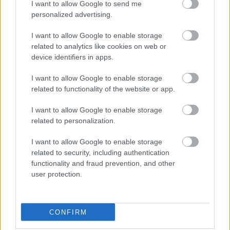
I want to allow Google to send me
kerül a Hajmeresztő az igazgató rendezésében,
personalized advertising.
Garcia Lorca háza c. mozgásszínház, Barta Dóra
koreográfiája. A Padlás (a megasztáros Puskás
I want to allow Google to enable storage
Petivel és a társulatos Simon Boglárkával). Hello,
related to analytics like cookies on web or
Dolly (Kállai Borival, Oszter Sándorral és Oszter
device identifiers in apps.
Alexandrával) rendezője, Sorin Militaru,
Konstanzából. Pétervári történetek Gogoltól,
I want to allow Google to enable storage
rendezője Vlad Troickij, Ukrajnából. A Játék a
related to functionality of the website or app.
kastélyban, az Eszter hagyatéka Máraitól, az
Ágacska, a Holdvilág és utasa, színpadi változat
I want to allow Google to enable storage
Szerb Antal regényéből, rendezője, Réczei Tamás. A
related to personalization.
kulcs, melyet maga az író, Forgách András állít
színpadra, valamint az Amadeus, Bagó Bertalan
I want to allow Google to enable storage
színrevitelében.
related to security, including authentication
functionality and fraud prevention, and other
Az első társulati ülésen elhangzott, hogy három
user protection.
negyedéves színészpalánta tölti gyakorlatát
Kecskeméten, Csémy Balázs, Réti Adrienn, Torkán
Nóra, mindannyian Marton László végzős
CONFIRM
osztályából.