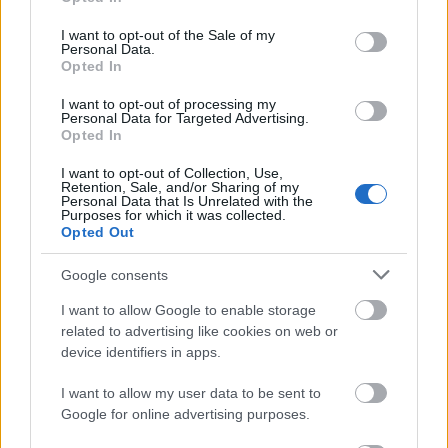
use your data for below specified purposes in below Google
consent section.
I want to opt-out of the Sale of my
Personal Data.
Opted In
I want to opt-out of processing my
Cseke
Personal Data for Targeted Advertising.
Péter
Opted In
igazgató
I want to opt-out of Collection, Use,
Retention, Sale, and/or Sharing of my
Az első felolvasószínházi előadás a Ruszt József
Personal Data that Is Unrelated with the
Stúdiószínházban Visky András darabja, a
Purposes for which it was collected.
Opted Out
Megöltem az anyámat lesz szeptember 21-én, Cseke
Péter rendezésében. Majd a Kamarában
Google consents
Schimmelpfennig: Az állatok birodalma következik,
ezt a korábbi igazgató, Bodolay Géza állítja
I want to allow Google to enable storage
színpadra. A Nagyszínház első premierjére, október
related to advertising like cookies on web or
3-ára egy kuriózummal készülnek. Jókai Mór: A
device identifiers in apps.
komédiás had, avagy a thespis kordéja című,
kecskeméti vonatkozású művét mutatják be - ennek
I want to allow my user data to be sent to
olvasópróbái már megkezdődtek, rendezője,
Google for online advertising purposes.
Keresztes Attila a kolozsvári színház tagja. Színre