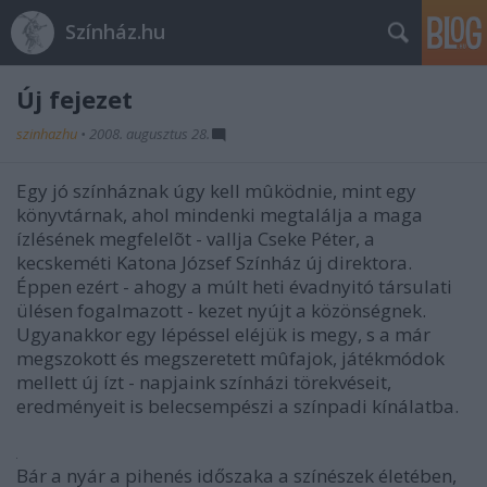
Színház.hu
Új fejezet
szinhazhu
•
2008. augusztus 28.
Egy jó színháznak úgy kell mûködnie, mint egy
könyvtárnak, ahol mindenki megtalálja a maga
ízlésének megfelelõt - vallja Cseke Péter, a
kecskeméti Katona József Színház új direktora.
Éppen ezért - ahogy a múlt heti évadnyitó társulati
ülésen fogalmazott - kezet nyújt a közönségnek.
Ugyanakkor egy lépéssel eléjük is megy, s a már
megszokott és megszeretett mûfajok, játékmódok
mellett új ízt - napjaink színházi törekvéseit,
eredményeit is belecsempészi a színpadi kínálatba.
Bár a nyár a pihenés időszaka a színészek életében,