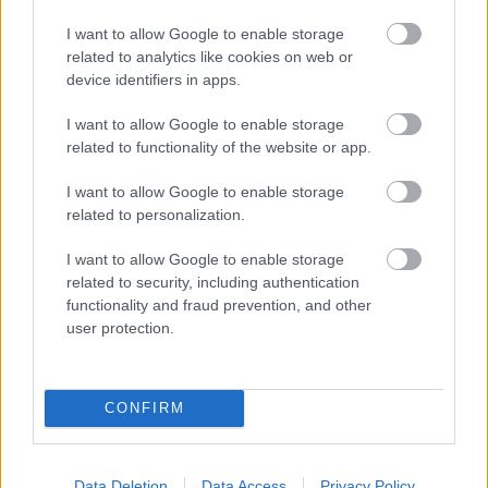
előadásához
Nemzeti
I want to allow Google to enable storage
Színház
related to analytics like cookies on web or
device identifiers in apps.
Shäffer Judit
I want to allow Google to enable storage
jelmezterve
related to functionality of the website or app.
Madách: Az
ember
I want to allow Google to enable storage
related to personalization.
tragédiája
előadásához
I want to allow Google to enable storage
Garas Dezső
related to security, including authentication
számára -
functionality and fraud prevention, and other
Nemzeti
user protection.
Színház
Eredeti cikk
CONFIRM
Data Deletion
Data Access
Privacy Policy