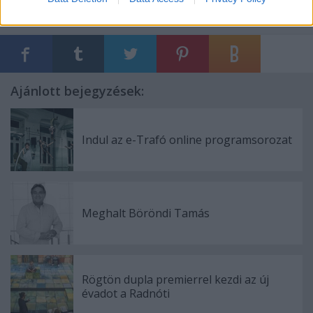
Ajánlott bejegyzések:
Indul az e-Trafó online programsorozat
Meghalt Böröndi Tamás
Rögtön dupla premierrel kezdi az új
évadot a Radnóti