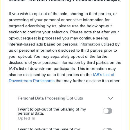
jelmeztervezés tanára.
Nagy szerepe volt a
hatvanas-hetvenes években az úgynevezett
"magyar
If you wish to opt-out of the sale, sharing to third parties, or
jelmeztervező iskola"
kibontakoztatásában.
processing of your personal or sensitive information for
targeted advertising by us, please use the below opt-out
Művészetére elegáns formakultúra, karakterfestő
section to confirm your selection. Please note that after your
készség, a legkülönbözőbb képző- és iparművészeti,
opt-out request is processed you may continue seeing
népművészeti stílusok, eszközök adaptálása, ízlés,
interest-based ads based on personal information utilized by
humor, irónia jellemző.
us or personal information disclosed to third parties prior to
your opt-out. You may separately opt-out of the further
Kitüntetései:
disclosure of your personal information by third parties on the
Jászai Mari-díj
1971,
Érdemes művész
1975,
IAB’s list of downstream participants. This information may
A prágai kvadriennálé ezüstdíja
1975,
also be disclosed by us to third parties on the
IAB’s List of
Az újvidéki nemzetközi kiállítás ezüstdíja
1979,
Downstream Participants
that may further disclose it to other
Kiváló művész
1985,
Erzsébet-díj
1991,
Kossuth-
third parties.
díj
1997,
Főnix-díj
2005.
Please note that this website/app uses one or more Google
Personal Data Processing Opt Outs
services and may gather and store information including but
not limited to your visit or usage behaviour. You may click to
I want to opt-out of the Sharing of my
personal data.
>>
SHÄFFER JUDIT OLDALA
<<
grant or deny consent to Google and its third-party tags to
Opted In
use your data for below specified purposes in below Google
consent section.
I want to opt-out of the Sale of my