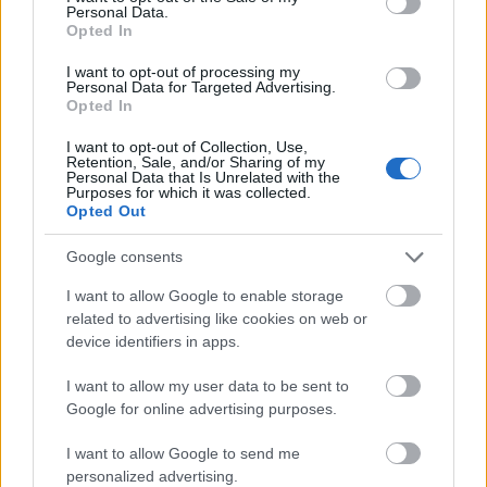
Personal Data.
Schaffer Judit
Opted In
jelmezterve
Csiky
I want to opt-out of processing my
Gergely: A
Personal Data for Targeted Advertising.
Opted In
nagymama
című
I want to opt-out of Collection, Use,
színjátékának
Retention, Sale, and/or Sharing of my
Personal Data that Is Unrelated with the
előadásához,
Purposes for which it was collected.
Tolnay Klári
Opted Out
számára -
Nemzeti
Google consents
Színház
I want to allow Google to enable storage
related to advertising like cookies on web or
device identifiers in apps.
Shäffer Judit
jelmezterve
I want to allow my user data to be sent to
Shakespeare:
Google for online advertising purposes.
Romeo és
Júlia című
I want to allow Google to send me
drámájának
personalized advertising.