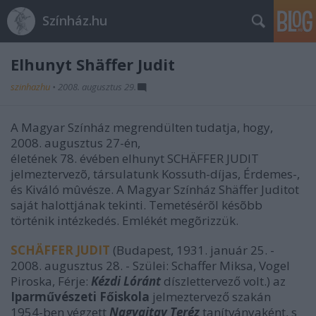
Színház.hu
Elhunyt Shäffer Judit
szinhazhu
•
2008. augusztus 29.
A Magyar Színház megrendülten tudatja, hogy,
2008. augusztus 27-én,
életének 78. évében elhunyt SCHÄFFER JUDIT
jelmeztervezõ, társulatunk Kossuth-díjas, Érdemes-,
és Kiváló mûvésze. A Magyar Színház Shäffer Juditot
saját halottjának tekinti. Temetésérõl késõbb
történik intézkedés. Emlékét megõrizzük.
SCHÄFFER JUDIT
(Budapest, 1931. január 25. -
2008. augusztus 28. - Szülei: Schaffer Miksa, Vogel
Piroska, Férje:
Kézdi Lóránt
díszlettervező volt.) az
Iparművészeti Főiskola
jelmeztervező szakán
1954-ben végzett
Nagyajtay Teréz
tanítványaként, s