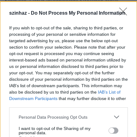
Keresztes Tamás vezényletével Szputnyik-kórus
alakul. A színházban szabadegyetem és filmklub
indul, rendszeresen lesznek életút-beszélgetések
szinhaz -
Do Not Process My Personal Information
Weisser Alinda moderálásával, és improvizációs
játékok. A tervek között szerepel még workshop a
If you wish to opt-out of the sale, sharing to third parties, or
pármai Teatro Due-vel, vendégelőadás
processing of your personal or sensitive information for
Sepsiszentgyörgyön, a színház határait feszegető
targeted advertising by us, please use the below opt-out
kísérletek a grazi és kölni schauspielehausban, és
section to confirm your selection. Please note that after your
sok más, ami egyelőre titok, de a Szputnyik-
opt-out request is processed you may continue seeing
honlapon minden időben kiderül.
interest-based ads based on personal information utilized by
us or personal information disclosed to third parties prior to
A csapatnak egyébként a MU-színház ad otthont egy
your opt-out. You may separately opt-out of the further
disclosure of your personal information by third parties on the
kihasználatlan épületszárnyban -
IAB’s list of downstream participants. This information may
also be disclosed by us to third parties on the
IAB’s List of
ez nyáron teljesen át lett építve, alkalmassá vált
Downstream Participants
that may further disclose it to other
nagyobb közönség befogadására.
third parties.
Please note that this website/app uses one or more Google
Personal Data Processing Opt Outs
services and may gather and store information including but
A stáb rendszeresen dolgozik majd együtt más
not limited to your visit or usage behaviour. You may click to
I want to opt-out of the Sharing of my
színházakkal és vendégművészekkel - olyan nyitott
personal data.
grant or deny consent to Google and its third-party tags to