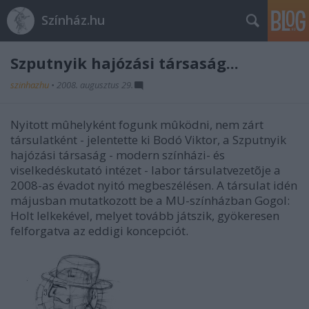
Színház.hu
Szputnyik hajózási társaság...
szinhazhu
•
2008. augusztus 29.
Nyitott mûhelyként fogunk mûködni, nem zárt
társulatként - jelentette ki Bodó Viktor, a Szputnyik
hajózási társaság - modern színházi- és
viselkedéskutató intézet - labor társulatvezetõje a
2008-as évadot nyitó megbeszélésen. A társulat idén
májusban mutatkozott be a MU-színházban Gogol:
Holt lelkekével, melyet tovább játszik, gyökeresen
felforgatva az eddigi koncepciót.