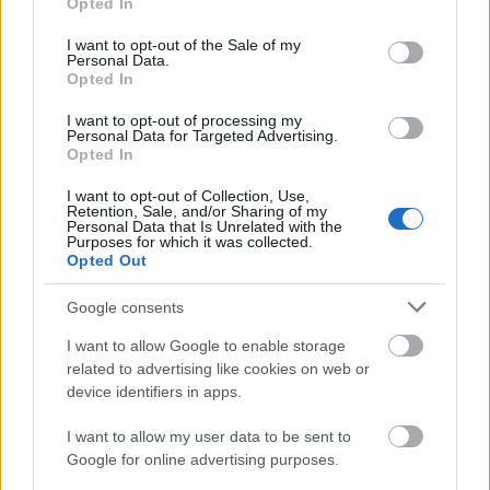
Opted In
közeget akarnak létrehozni, ahol lehetőség van a
use your data for below specified purposes in below Google
közös gondolkodásra és alkotásra.
consent section.
I want to opt-out of the Sale of my
Personal Data.
A Szputnyik tehát az új évadban is tovább kering - jó
Opted In
szelet!
I want to opt-out of processing my
Personal Data for Targeted Advertising.
Opted In
S mindez versben:
I want to opt-out of Collection, Use,
Retention, Sale, and/or Sharing of my
Personal Data that Is Unrelated with the
Nyitott műhely lesz a Szputnyik
Purposes for which it was collected.
- nyitották az évadot,
Opted Out
lesz sok jövő-menő vendég,
Google consents
s lesznek állandó tagok.
Előadunk iskolákban,
I want to allow Google to enable storage
verssel tájolunk, nini:
related to advertising like cookies on web or
Turaié lesz a líra,
device identifiers in apps.
Fábiáné a gimi.
Imprózunk és megyünk Grazba,
I want to allow my user data to be sent to
ott ülünk intim szeánszt,
Google for online advertising purposes.
s itthon, ha már kétezernyolc,