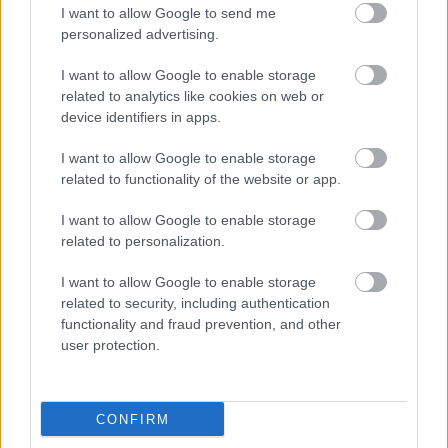
megnézzük a reneszánszt,
I want to allow Google to send me
egyetem-begyetem, főképpen
personalized advertising.
a modern színház tükrében.
I want to allow Google to enable storage
Nincs még hűtőnk, étkünk - félünk
related to analytics like cookies on web or
konyhánkban hamar romol,
device identifiers in apps.
ám a dráma örök érték:
műsoron marad Gogol.
I want to allow Google to enable storage
Mert tavaly még ellibegett
related to functionality of the website or app.
köztünk néhány Holt lélek,
mielőtt William éjét
I want to allow Google to enable storage
Szentivánni megléptek.
related to personalization.
Hogy ki sznész, megújhodjon
- elvégre ez modern kor -
I want to allow Google to enable storage
velünk épít karaktert
related to security, including authentication
workshopon a Krétakör.
functionality and fraud prevention, and other
user protection.
..
..
CONFIRM
Kórusunk még alig dalolt,