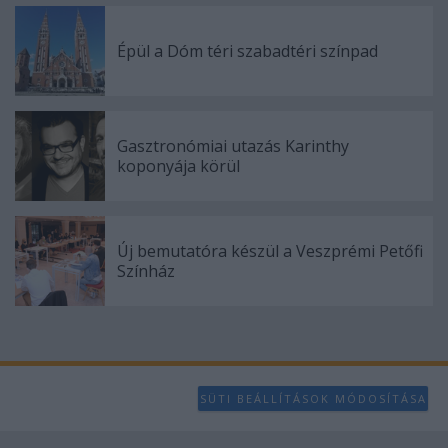
Épül a Dóm téri szabadtéri színpad
Gasztronómiai utazás Karinthy
koponyája körül
Új bemutatóra készül a Veszprémi Petőfi
Színház
SÜTI BEÁLLÍTÁSOK MÓDOSÍTÁSA