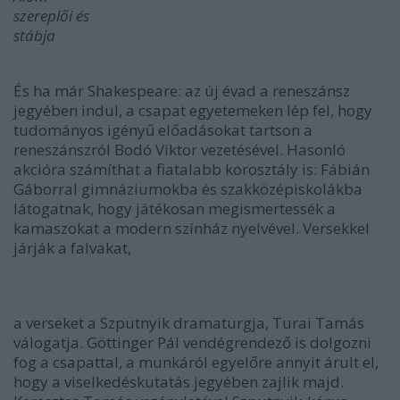
szereplői és
stábja
És ha már Shakespeare: az új évad a reneszánsz
jegyében indul, a csapat egyetemeken lép fel, hogy
tudományos igényű előadásokat tartson a
reneszánszról Bodó Viktor vezetésével. Hasonló
akcióra számíthat a fiatalabb korosztály is: Fábián
Gáborral gimnáziumokba és szakközépiskolákba
látogatnak, hogy játékosan megismertessék a
kamaszokat a modern színház nyelvével. Versekkel
járják a falvakat,
a verseket a Szputnyik dramaturgja, Turai Tamás
válogatja. Göttinger Pál vendégrendező is dolgozni
fog a csapattal, a munkáról egyelőre annyit árult el,
hogy a viselkedéskutatás jegyében zajlik majd.