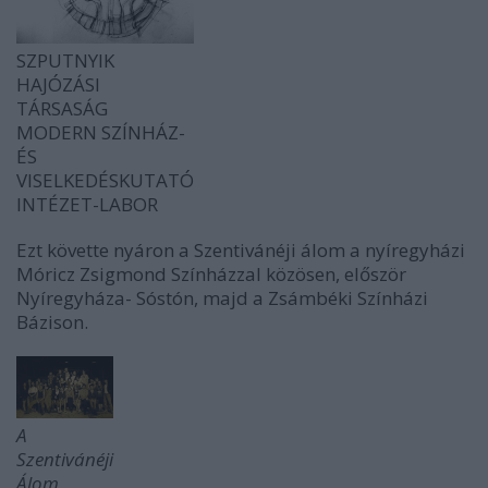
SZPUTNYIK
HAJÓZÁSI
TÁRSASÁG
MODERN SZÍNHÁZ-
ÉS
VISELKEDÉSKUTATÓ
INTÉZET-LABOR
Ezt követte nyáron a Szentivánéji álom a nyíregyházi
Móricz Zsigmond Színházzal közösen, először
Nyíregyháza- Sóstón, majd a Zsámbéki Színházi
Bázison.
A
Szentivánéji
Álom