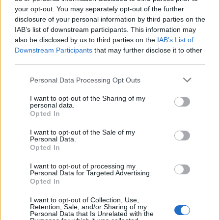
a darabról is azt hiszem, hogy csak adódott nekem,
your opt-out. You may separately opt-out of the further
valahogy furcsán. Olyan azonban ő maga is. A címe:
disclosure of your personal information by third parties on the
Énekes madár."
IAB’s list of downstream participants. This information may
also be disclosed by us to third parties on the
IAB’s List of
Tamási színpadi művei ma is új utakat mutatnak, új
Downstream Participants
that may further disclose it to other
előadási formákat kínálnak mindazoknak, akik
third parties.
nyitottak a "tündéri realizmus" stílusvilágának
Please note that this website/app uses one or more Google
Personal Data Processing Opt Outs
elfogadására. A Tamási Áron nevét viselő intézmény
services and may gather and store information including but
fennállásának 60. évfordulója alkalmából a
not limited to your visit or usage behaviour. You may click to
I want to opt-out of the Sharing of my
2008/2009-es színházi évadban új szereposztásban
personal data.
grant or deny consent to Google and its third-party tags to
és néhány lényeges koncepcionális módosítással
Opted In
use your data for below specified purposes in below Google
felújításra kerül az előadás. A csoda című felújított
consent section.
I want to opt-out of the Sale of my
előadás bemutatójára 2008 szeptember 12-én és
Personal Data.
13-án kerül sor a Tamási Áron Színház
Opted In
Nagytermében.
I want to opt-out of processing my
Personal Data for Targeted Advertising.
Opted In
A CSODA
I want to opt-out of Collection, Use,
Retention, Sale, and/or Sharing of my
játék Tamásival két részben
Personal Data that Is Unrelated with the