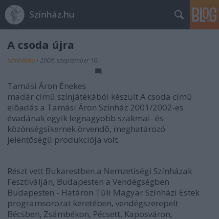
Színház.hu
A csoda újra
szinhazhu
•
2008. szeptember 10.
Tamási Áron Énekes
madár címû színjátékából készült A csoda címû
elõadás a Tamási Áron Színház 2001/2002-es
évadának egyik legnagyobb szakmai- és
közönségsikernek örvendõ, meghatározó
jelentõségû produkciója volt.
Részt vett Bukarestben a Nemzetiségi Színházak
Fesztiválján, Budapesten a Vendégségben
Budapesten - Határon Túli Magyar Színházi Estek
programsorozat keretében, vendégszerepelt
Bécsben, Zsámbékon, Pécsett, Kaposváron,