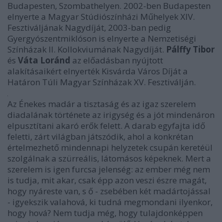
Budapesten, Szombathelyen. 2002-ben Budapesten
elnyerte a Magyar Stúdiószínházi Műhelyek XIV.
Fesztiváljának Nagydíját, 2003-ban pedig
Gyergyószentmiklóson is elnyerte a Nemzetiségi
Színházak II. Kollokviumának Nagydíját.
Pálffy Tibor
és
Váta Loránd
az előadásban nyújtott
alakításaikért elnyerték Kisvárda Város Díját a
Határon Túli Magyar Színházak XV. Fesztiválján.
Az Énekes madár a tisztaság és az igaz szerelem
diadalának története az irigység és a jót mindenáron
elpusztítani akaró erők felett. A darab egyfajta idő
feletti, zárt világban játszódik, ahol a konkrétan
értelmezhető mindennapi helyzetek csupán keretéül
szolgálnak a szürreális, látomásos képeknek. Mert a
szerelem is igen furcsa jelenség: az ember még nem
is tudja, mit akar, csak épp azon veszi észre magát,
hogy nyáreste van, s ő - zsebében két madártojással
- igyekszik valahová, ki tudná megmondani ilyenkor,
hogy hová? Nem tudja még, hogy tulajdonképpen