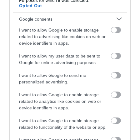
az Énekes madár című színjáték alapján
Purposes for which it was collected.
Opted Out
Tamási Áron:
Nemes Levente
Google consents
Gondos Eszter, vénleány:
D. Albu Annamária
Gondos Regina, vénleány:
Gajzágó Zsuzsa
I want to allow Google to enable storage
Gondos Magdolna, fiatal leány:
Kicsid Gizella
related to advertising like cookies on web or
Bakk Lukács, vénlegény, Eszter vőlegénye:
Pálffy
device identifiers in apps.
Tibor
Préda Máté, vénlegény, Regina vőlegénye:
Váta
I want to allow my user data to be sent to
Loránd
Google for online advertising purposes.
Kömény Móka, fiatal legény:
Nagy Alfréd
Köményné, Móka anyja:
Molnár Gizella
I want to allow Google to send me
Ismeretlen nő:
personalized advertising.
Pál-Ferenczi Gyöngyi
Álarcosok:
I want to allow Google to enable storage
Debreczi Kálmán, Diószegi Attila,
related to analytics like cookies on web or
Kolcsár József, Márton Lóránt,
device identifiers in apps.
Mátray László, Nagy Lázár József
I want to allow Google to enable storage
Rendező: Bocsárdi László
related to functionality of the website or app.
Dramaturg:
Sebestyén Rita Júlia
és
Czegő Csongor