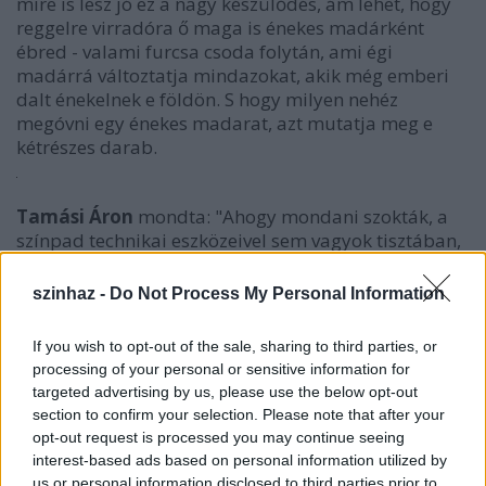
mire is lesz jó ez a nagy készülődés, ám lehet, hogy
reggelre virradóra ő maga is énekes madárként
ébred - valami furcsa csoda folytán, ami égi
madárrá változtatja mindazokat, akik még emberi
dalt énekelnek e földön. S hogy milyen nehéz
megóvni egy énekes madarat, azt mutatja meg e
kétrészes darab.
Tamási Áron
mondta: "Ahogy mondani szokták, a
színpad technikai eszközeivel sem vagyok tisztában,
sem pártfogóm nincs, aki színigazgató volna vagy
befolyásos színházi ember. Egyetlen derengő pont,
szinhaz -
Do Not Process My Personal Information
ahol a darab születését meg tudnám fogni, talán az,
hogy szerelmes voltam. De mi köze van a
If you wish to opt-out of the sale, sharing to third parties, or
színdarabnak a szerelemhez? Valószínűleg nem
processing of your personal or sensitive information for
több, mint nekem a színpadhoz. De ha már megvan
targeted advertising by us, please use the below opt-out
a darab, beszélni szeretnék róla. Elsősorban nem
section to confirm your selection. Please note that after your
azért, mert jó, hanem azért, mert szeretem.
opt-out request is processed you may continue seeing
Szeretem, mint azokat az embereket, akiket nem én
interest-based ads based on personal information utilized by
választottam magamnak, hanem csak adódtak. Erről
us or personal information disclosed to third parties prior to