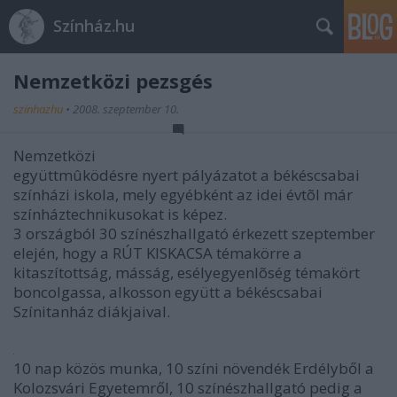
Színház.hu
Nemzetközi pezsgés
szinhazhu
•
2008. szeptember 10.
Nemzetközi
együttmûködésre nyert pályázatot a békéscsabai
színházi iskola, mely egyébként az idei évtõl már
színháztechnikusokat is képez.
3 országból 30 színészhallgató érkezett szeptember
elején, hogy a RÚT KISKACSA témakörre a
kitaszítottság, másság, esélyegyenlõség témakört
boncolgassa, alkosson együtt a békéscsabai
Színitanház diákjaival.
10 nap közös munka, 10 színi növendék Erdélyből a
Kolozsvári Egyetemről, 10 színészhallgató pedig a