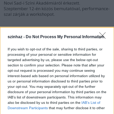
Novi Sad-i Színi Akadémiáról érkezett.
Szeptember 12-én közös bemutatóval, performance-
szal zárják a workshopot.
HÁROM ORSZÁG SZÍNINÖVENDÉKEI BÉKÉSCSABÁN
szinhaz -
Do Not Process My Personal Information
Új hét kezdődött a Jókai Színház és a Színitanház
által szervezett "Rút kiskacsa-effektus" című
If you wish to opt-out of the sale, sharing to third parties, or
workshop résztvevői számára.
processing of your personal or sensitive information for
targeted advertising by us, please use the below opt-out
A csere résztvevői, szerbiai, erdélyi és helyi fiatal
section to confirm your selection. Please note that after your
színi növendékek, péntektől kezdték az ismerkedést.
opt-out request is processed you may continue seeing
A hétvége folyamán különböző szituációs
interest-based ads based on personal information utilized by
gyakorlatok segítségével egymás
us or personal information disclosed to third parties prior to
munkamódszereivel is megismerkedhettek. Így a
your opt-out. You may separately opt-out of the further
mai nap folyamán sor kerülhetett az első
disclosure of your personal information by third parties on the
komolyabb szakmai munkát igénylő feladatra is.
IAB’s list of downstream participants. This information may
also be disclosed by us to third parties on the
IAB’s List of
Downstream Participants
that may further disclose it to other
A fiatalok azt a feladatot kapták, hogy Witold
third parties.