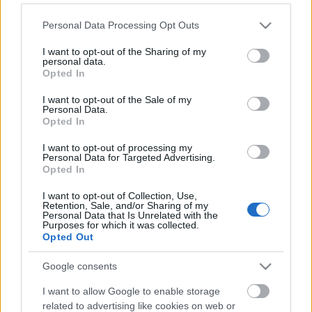
Gombrowicz Yvonne, burgundi hercegnő című
Please note that this website/app uses one or more Google
drámájából kiindulva, szabad asszociációkra,
Personal Data Processing Opt Outs
services and may gather and store information including but
tapasztalatokra, egyéni ötletekre alapozva
not limited to your visit or usage behaviour. You may click to
I want to opt-out of the Sharing of my
gondolják tovább az egyén-közösség viszonyt a
personal data.
grant or deny consent to Google and its third-party tags to
kirekesztettség, intolerancia-tolerancia fogalmak
Opted In
use your data for below specified purposes in below Google
jegyében, nem feltétlenül a klasszikus színházi
consent section.
I want to opt-out of the Sale of my
keretek között. A rendelkezésre álló pár óra alatt
Personal Data.
érdekes jelenetek/előadások születésének lehettünk
Opted In
tanúi. A nap végén ugyanis bemutatásra kerültek az
I want to opt-out of processing my
elkészült jelenetek, így láthattunk csupán zenére és
Personal Data for Targeted Advertising.
mozgáskombinációkra alapozó összeállítást a
Opted In
darab fő motívumaiból, valamint egy jócskán
groteszkbe áthajló interpretációját a kiszolgáltatott,
I want to opt-out of Collection, Use,
Retention, Sale, and/or Sharing of my
és reagálni nem hajlandó egyén, valamint az őt
Personal Data that Is Unrelated with the
gyötrő úri/úriaskodó közösség között.
Purposes for which it was collected.
Opted Out
Az egész héten zajló munkafolyamat eredményeiből,
Google consents
így ezekből a jelenetekből is hét végére összeállítás
készül, mely ugyanezt a tematikát járja majd körül.
I want to allow Google to enable storage
related to advertising like cookies on web or