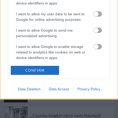
Forrás:
Békés Megyei Jókai Színház
device identifiers in apps.
I want to allow my user data to be sent to
Google for online advertising purposes.
I want to allow Google to send me
personalized advertising.
Ajánlott bejegyzések:
I want to allow Google to enable storage
related to analytics like cookies on web or
device identifiers in apps.
Kamaradarabok, kortárs drámák,
koncertszínház a Teátrumban
I want to allow Google to enable storage
CONFIRM
related to functionality of the website or app.
I want to allow Google to enable storage
Nagy sikerrel zárult a Veszprémi Petőfi
Data Deletion
Data Access
Privacy Policy
related to personalization.
Színház érzékenyítő fesztiválja
I want to allow Google to enable storage
related to security, including authentication
functionality and fraud prevention, and other
„Csonka évadot zárni nem felemelő
user protection.