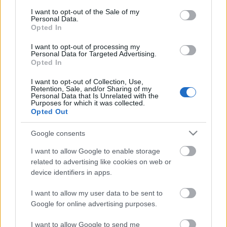
hangulatú lovas előadásra invitálják a nézőket az
consent section.
Első Magyar Lovas Színházba, Komáromba.
I want to opt-out of the Sale of my
Personal Data.
Opted In
-----------
Operett-Musical Gála
I want to opt-out of processing my
Personal Data for Targeted Advertising.
2008. szeptember 20. 18.00 Komárom
Opted In
I want to opt-out of Collection, Use,
Retention, Sale, and/or Sharing of my
Personal Data that Is Unrelated with the
Purposes for which it was collected.
Opted Out
Google consents
Ajánlott bejegyzések:
I want to allow Google to enable storage
related to advertising like cookies on web or
Rögtön dupla premierrel kezdi az új
device identifiers in apps.
évadot a Radnóti
I want to allow my user data to be sent to
Google for online advertising purposes.
I want to allow Google to send me