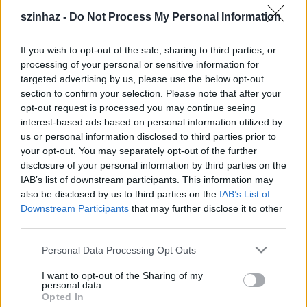
a Kormorán népszerű dalai vagy Petőfi egy-egy
szinhaz -
Do Not Process My Personal Information
megzenésített verse.
A műsor különlegessége, hogy a dalokat az énekesek
If you wish to opt-out of the sale, sharing to third parties, or
lóháton adják elő. Az előadásban helyet kapnak
processing of your personal or sensitive information for
olyan látványos lovas elemek is, mint például a
targeted advertising by us, please use the below opt-out
tandemhajtás, lovak fektetése, üldözés és a lovak
section to confirm your selection. Please note that after your
szabadon engedése.
opt-out request is processed you may continue seeing
A lovas jelenetek szakmai színvonalát a Nemzeti
interest-based ads based on personal information utilized by
Lovas Őrség komáromi alegysége garantálja.
us or personal information disclosed to third parties prior to
Az előadások különlegessége a lóháton előadott
your opt-out. You may separately opt-out of the further
színészi játék mellett a fény és hanghatásokkal,
disclosure of your personal information by third parties on the
különleges látványelemekkel gazdagított
IAB’s list of downstream participants. This information may
lovasbemutató. Egy-egy alkalommal 30 színész és
also be disclosed by us to third parties on the
IAB’s List of
majdnem ugyanennyi ló és lovas együttes munkáját
Downstream Participants
that may further disclose it to other
Pintér Tibor
színművész koordinálja. Márkos Attila
third parties.
pedig a lovakat és a lovasokat készíti fel.
Az idei évadban még a társulat október 18-án a
Please note that this website/app uses one or more Google
Personal Data Processing Opt Outs
services and may gather and store information including but
Cirkuszhercegnőt mutatja be, november 8-án Pintér
not limited to your visit or usage behaviour. You may click to
I want to opt-out of the Sharing of my
Tibi barátait hívja meg egy közös előadásra,
personal data.
grant or deny consent to Google and its third-party tags to
december 6-án pedig egy Mikulás-Karácsonyi
Opted In
use your data for below specified purposes in below Google