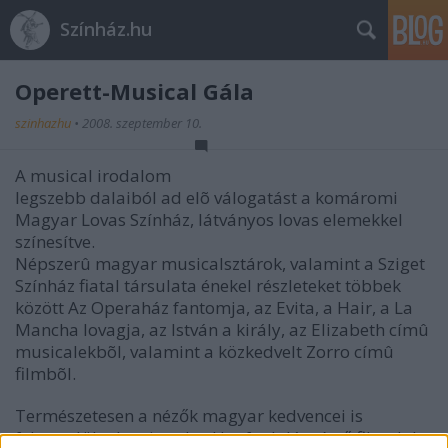
Színház.hu
Operett-Musical Gála
szinhazhu
•
2008. szeptember 10.
A musical irodalom
legszebb dalaiból ad elõ válogatást a komáromi
Magyar Lovas Színház, látványos lovas elemekkel
színesítve.
Népszerû magyar musicalsztárok, valamint a Sziget
Színház fiatal társulata énekel részleteket többek
között Az Operaház fantomja, az Evita, a Hair, a La
Mancha lovagja, az István a király, az Elizabeth címû
musicalekbõl, valamint a közkedvelt Zorro címû
filmbõl.
Természetesen a nézők magyar kedvencei is
felcsendülnek, mint pl. a Honfoglalás című film dala,