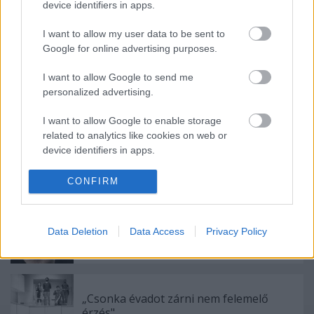
device identifiers in apps.
I want to allow my user data to be sent to
Google for online advertising purposes.
I want to allow Google to send me
personalized advertising.
Ajánlott bejegyzések:
I want to allow Google to enable storage
related to analytics like cookies on web or
device identifiers in apps.
Akárki a Dóm téren
I want to allow Google to enable storage
CONFIRM
related to functionality of the website or app.
I want to allow Google to enable storage
Sodró Eliza: "Színészként a katarzist nem
Data Deletion
Data Access
Privacy Policy
tudjuk garantálni"
related to personalization.
I want to allow Google to enable storage
related to security, including authentication
functionality and fraud prevention, and other
„Csonka évadot zárni nem felemelő
user protection.
érzés"