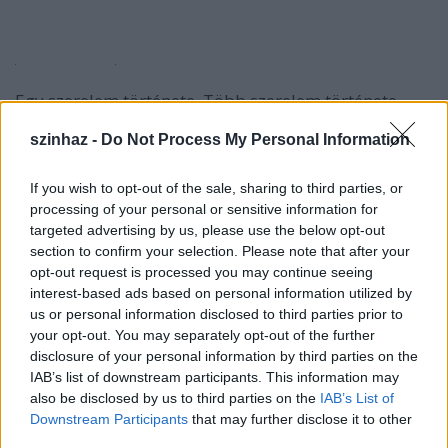
Egy szerelem története. Több szerelem története.
Emlékfoszlányok sora, melyet csupán a befogadói
szinhaz -
Do Not Process My Personal Information
képzelet gyúrhat össze történetté. Tehát nem is
történet, inkább csak furcsa emlékezés. Társas és
nyilvános emlékezés.
If you wish to opt-out of the sale, sharing to third parties, or
A színház segítségével, mesterségesen, létrehozott
processing of your personal or sensitive information for
találkozás két egykori szerető között. Az életben
targeted advertising by us, please use the below opt-out
kegyetlenségnek neveznénk, noha talán
section to confirm your selection. Please note that after your
opt-out request is processed you may continue seeing
mindannyian vágyunk arra, hogy az egykori
interest-based ads based on personal information utilized by
kedvessel cenzúrázatlan őszinteséggel beszéljünk.
us or personal information disclosed to third parties prior to
Valahogy így:
your opt-out. You may separately opt-out of the further
"- Futó kalandnak ígérkezett mindkettőnk részéről...
disclosure of your personal information by third parties on the
- ...vagy még annak sem, annyira rögtönzött volt és
IAB’s list of downstream participants. This information may
esetleges, ismertük és tiszteltük egymást régről és
also be disclosed by us to third parties on the
IAB’s List of
nem tartottunk igényt félreérthető szolgálatokra...
Downstream Participants
that may further disclose it to other
-... aztán egyszer összefutottunk, éppen nem volt
third parties.