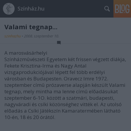
Színház.hu
Valami tegnap...
szinhazhu
•
2008. szeptember 10.
A marosvásárhelyi
Színházmûvészeti Egyetem két frissen végzett diákja,
Fekete Krisztina-Irma és Nagy Antal
vizsgaprodukciójával lépett fel több erdélyi
városban és Budapesten. Oravecz Imre 1972.
szeptember címû prózaverse alapján készült Valami
tegnap, mely mintha ma lenne címû elõadásukat
szeptember 6-1O. között a szatmári, budapesti,
nagyváradi és csíki közönséghez vitték el. Az utolsó
elõadás a Csíki Játékszín Kamaratermében látható
10-én, 18 és 20 órától.