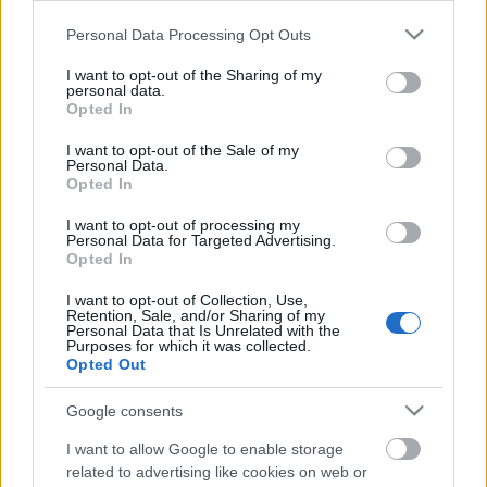
senkim, és éppen neked sem volt senkid, nem
mondtuk ki, de egyre gondoltunk, annyi évi
Please note that this website/app uses one or more Google
Personal Data Processing Opt Outs
ismeretség után tegyünk egymásnak szívességet, és
services and may gather and store information including but
legyünk egymásnak valakije, és tettünk és lettünk."
not limited to your visit or usage behaviour. You may click to
I want to opt-out of the Sharing of my
personal data.
(Oravecz Imre)
grant or deny consent to Google and its third-party tags to
Opted In
use your data for below specified purposes in below Google
-----------------
consent section.
I want to opt-out of the Sale of my
Personal Data.
Opted In
VALAMI TEGNAP, MELY MINTHA MA LENNE
Szereplők:
Fekete Krisztina-Irma
,
Nagy Antal
I want to opt-out of processing my
(Marosvásárhelyi Színházművészeti Egyetem frissen
Personal Data for Targeted Advertising.
Opted In
végzett diákjai)
Dramaturgia:
Fekete Krisztina-Irma
,
Nagy Antal
,
I want to opt-out of Collection, Use,
Tompa Klára
Retention, Sale, and/or Sharing of my
Personal Data that Is Unrelated with the
Rendezte:
Fekete Krisztina
,
Nagy Antal
,
Tompa
Purposes for which it was collected.
Klára
Opted Out
Szaktanár:
Papp Éva
Mozgás:
Liviu Matei
Google consents
Osztályvezető:
Kovács Levente
I want to allow Google to enable storage
related to advertising like cookies on web or
Forrás:
Marosvásárhelyi Színházművészeti Egyetem