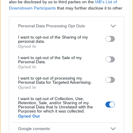
also be disclosed by us to third parties on the
IAB’s List of
Szereplők:
Downstream Participants
that may further disclose it to other
A Búsképű lovag, Don Quijote de la Mancha:
Andrei
third parties.
Hansel
Please note that this website/app uses one or more Google
Personal Data Processing Opt Outs
Sancho Pansa:
Farkas Gergő
services and may gather and store information including but
Cigánylány:
Frank Ildikó
not limited to your visit or usage behaviour. You may click to
I want to opt-out of the Sharing of my
Csendőr; Csaposlegény; Oroszlános szolga; Vőlegény:
personal data.
grant or deny consent to Google and its third-party tags to
Opted In
Máté Richárd
use your data for below specified purposes in below Google
Bábjátékosnő; Menyasszony:
Pitz Melinda
consent section.
I want to opt-out of the Sale of my
Pap; Násznagy; Fogadós; Gazda:
Basilides Barna
Personal Data.
Násznagy; Csaposlegény; Oroszlános szolga; Szökött
Opted In
szolga:
I want to opt-out of processing my
Florin Gabriel Ionescu
Personal Data for Targeted Advertising.
Szende Húg; Szolgálólány:
Szemerédi Fanni
Opted In
Bábjátékos; Elhagyott Szerető:
Fábián Péter
I want to opt-out of Collection, Use,
Retention, Sale, and/or Sharing of my
Rendező: Tóth András Ernő
Personal Data that Is Unrelated with the
Purposes for which it was collected.
Opted Out
Premier: 2008. szeptember 23. 19:00 óra
Google consents
További előadások: