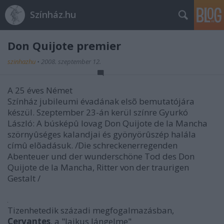
Színház.hu
Don Quijote premier
szinhazhu
•
2008. szeptember 12.
A 25 éves Német
Színház jubileumi évadának elsõ bemutatójára
készül. Szeptember 23-án kerül színre Gyurkó
László: A búsképû lovag Don Quijote de la Mancha
szörnyûséges kalandjai és gyönyörûszép halála
címû elõadásuk. /Die schreckenerregenden
Abenteuer und der wunderschöne Tod des Don
Quijote de la Mancha, Ritter von der traurigen
Gestalt /
Tizenhetedik századi megfogalmazásban,
Cervantes
, a "laikus lángelme"