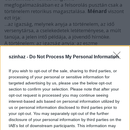
megfogalmazásában ez a felsorolás pusztán csak a
történelem retorikus magasztalása.
Ménard
viszont
ezt írja:
...az igazság, melynek anyja a történelem, az idő
versenytársa, a cselekedetek letéteményese, a múlt
tanúja, a jelen intő példája, a jövendő hírnöke.
A történelem: az igazság anyja; az eszme
meghökkentő. Ménard, William James kortársa, nem
mint a valóság megismerését, hanem mint forrását
szinhaz -
Do Not Process My Personal Information
határozza meg a történelmet. Számára nem az a
történelmi igazság, ami megtörtént, hanem az,
If you wish to opt-out of the sale, sharing to third parties, or
amiről azt tartjuk, hogy megtörtént. A záró kitételek -
processing of your personal or sensitive information for
a jelen intő példája, a jövendő hírnöke -
targeted advertising by us, please use the below opt-out
szemérmetlenül pragmatikusak."
(Pierre Ménard, a
section to confirm your selection. Please note that after your
Don Quijote szerzője Silvina Ocampónak)
opt-out request is processed you may continue seeing
interest-based ads based on personal information utilized by
us or personal information disclosed to third parties prior to
Don Quijote
your opt-out. You may separately opt-out of the further
- zenés tragikomédia -
disclosure of your personal information by third parties on the
A német fordítást készítette:
Kispál Gergely
IAB’s list of downstream participants. This information may