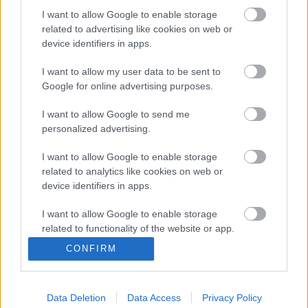
Szerda, 2008. szeptember 24., 18:00;
I want to allow Google to enable storage
Kedd, 2008. szeptember 30.,16:00;
related to advertising like cookies on web or
Szerda, 2008. október 1.,18.00;
device identifiers in apps.
Csütörtök, 2008. október 2.,17.00;
I want to allow my user data to be sent to
Péntek, 2008. október 3.,18.00
Google for online advertising purposes.
Forrás:
DBU/Magyarországi Német Színház
I want to allow Google to send me
personalized advertising.
I want to allow Google to enable storage
related to analytics like cookies on web or
device identifiers in apps.
Ajánlott bejegyzések:
I want to allow Google to enable storage
related to functionality of the website or app.
CONFIRM
Rögtön dupla premierrel kezdi az új
I want to allow Google to enable storage
évadot a Radnóti
related to personalization.
Data Deletion
Data Access
Privacy Policy
I want to allow Google to enable storage