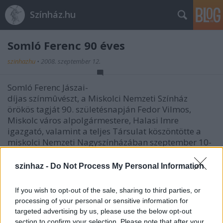
Színház.hu
Somló Ferenc 90 éves
szinhazhu
•
2008. szeptember 12.
Somló Ferenc Jászai-
díjas színmûvészt, a Miskolci Nemzeti Színház
örökös tagját 90. születésnapján Fedor Vilmos,
Miskolc város alpolgármestere, Halasi Imre
igazgató, valamint a teljes Társulat köszöntötte a
miskolci Nemzeti Nagyszínházában szeptember 10-
én.
szinhaz -
Do Not Process My Personal Information
Somló Ferenc Budapest, majd Pécs után 1960-ban
If you wish to opt-out of the sale, sharing to third parties, or
költözött Miskolcra, ahol 1994-ig láthatta színpadon
processing of your personal or sensitive information for
a közönség. Fedor Vilmos alpolgármester a
targeted advertising by us, please use the below opt-out
Miskolcról készült grafikai sorozat egyik darabját, a
section to confirm your selection. Please note that after your