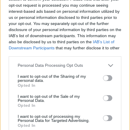
Társulat pedig egy, a művész feleségének portréját
opt-out request is processed you may continue seeing
ábrázoló festményt adott át az ünnepeltnek.
interest-based ads based on personal information utilized by
us or personal information disclosed to third parties prior to
your opt-out. You may separately opt-out of the further
Forrás:
Miskolci Nemzeti Színház
disclosure of your personal information by third parties on the
IAB’s list of downstream participants. This information may
also be disclosed by us to third parties on the
IAB’s List of
Downstream Participants
that may further disclose it to other
third parties.
Please note that this website/app uses one or more Google
Personal Data Processing Opt Outs
services and may gather and store information including but
not limited to your visit or usage behaviour. You may click to
I want to opt-out of the Sharing of my
personal data.
grant or deny consent to Google and its third-party tags to
Opted In
use your data for below specified purposes in below Google
Ajánlott bejegyzések:
consent section.
I want to opt-out of the Sale of my
Personal Data.
Opted In
Nagy sikerrel zárult a Veszprémi Petőfi
I want to opt-out of processing my
Színház érzékenyítő fesztiválja
Personal Data for Targeted Advertising.
Opted In