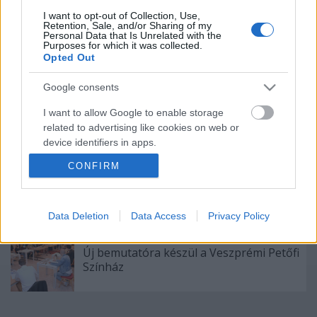
I want to opt-out of Collection, Use,
Retention, Sale, and/or Sharing of my
„Csonka évadot zárni nem felemelő
Personal Data that Is Unrelated with the
érzés"
Purposes for which it was collected.
Opted Out
Google consents
A Madách Színház zárt ajtók mellett is
I want to allow Google to enable storage
közel 6000 nézőt fogadott júniusban
related to advertising like cookies on web or
device identifiers in apps.
CONFIRM
I want to allow my user data to be sent to
Bartók dallamok jazz-zenekarral és
Google for online advertising purposes.
tánccal
I want to allow Google to send me
Data Deletion
Data Access
Privacy Policy
personalized advertising.
Új bemutatóra készül a Veszprémi Petőfi
I want to allow Google to enable storage
Színház
related to analytics like cookies on web or
device identifiers in apps.