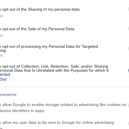
egy (háborúkkal, terrorizmussal, pornográfiával, m
o opt-out of the Sharing of my personal data.
rofikusra konfigurált világban milyen straté
In
onáltnak gondolom, bár a divatosságán túl is érdek
o opt-out of the Sale of my Personal Data.
In
to opt-out of processing my Personal Data for Targeted
ól. Például abban a remek jelenetben, ahol Botos É
ing.
mes pamlagon ülnének a tévé előtt, teával a kezü
In
énetét. Az egymás szavaiba vágó, egymást kiigaz
o opt-out of Collection, Use, Retention, Sale, and/or Sharing
tha egy háborús filmjelenet közvetítése és eg
ersonal Data that Is Unrelated with the Purposes for which it
lected.
n sorjázó, empátiát kifejező frázisok éppen hog
Out
nyezés mondataivá válnak.
 Minek a jelölője a név (amelyet már a pontokkal tö
consents
ínész eltérő szituációk sorozatain keresztül gyakorla
o allow Google to enable storage related to advertising like cookies on
, hogy a végén az amúgy is töredékesen megkonstr
evice identifiers in apps.
zólamokból álló kaotikus kórusban oldódjanak fel? 
o allow my user data to be sent to Google for online advertising
i közönség alig nevet a bravúros színészi megoldás
s.