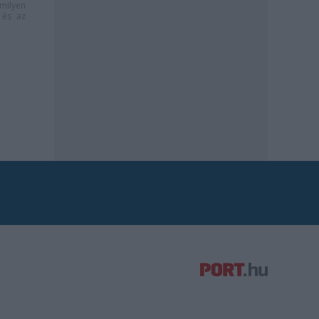
milyen
és az