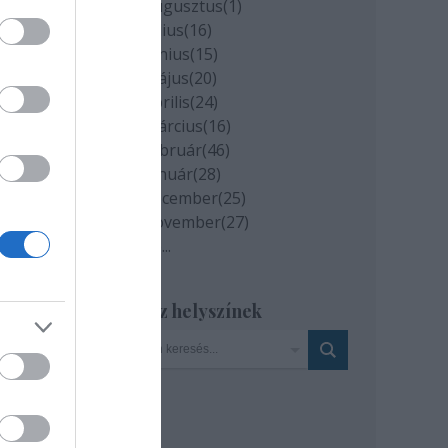
2020 augusztus
(
1
)
édia-
2020 július
(
16
)
giák
2020 június
(
15
)
es a
2020 május
(
20
)
2020 április
(
24
)
2020 március
(
16
)
2020 február
(
46
)
va és
2020 január
(
28
)
kben
2019 december
(
25
)
ító,
2019 november
(
27
)
Tovább
...
yben
y az
Szinház helyszínek
rdelt
tilag
uált
Hát a
okon,