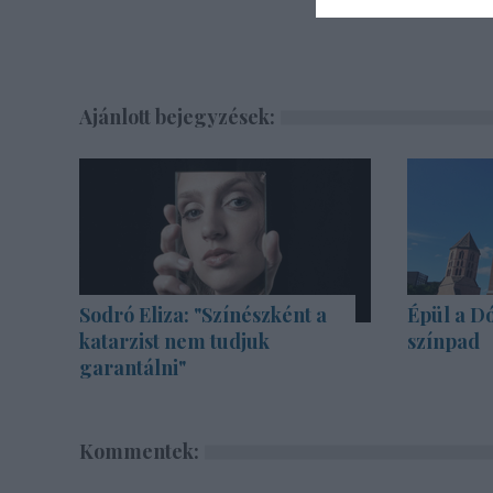
Ajánlott bejegyzések:
Sodró Eliza: "Színészként a
Épül a Dó
katarzist nem tudjuk
színpad
garantálni"
Kommentek: