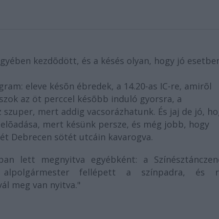
gyében kezdõdött, és a késés olyan, hogy jó esetbe
gram: eleve késõn ébredek, a 14.20-as IC-re, amirõl
zok az öt perccel késõbb induló gyorsra, a
z szuper, mert addig vacsorázhatunk. És jaj de jó, h
 elõadása, mert késünk persze, és még jobb, hogy
ét Debrecen sötét utcáin kavarogva.
sában lett megnyitva egyébként: a Színésztánczen
 alpolgármester fellépett a színpadra, és r
vál meg van nyitva."