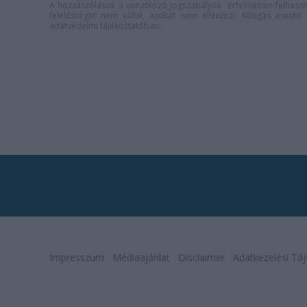
A hozzászólások a
vonatkozó jogszabályok
értelmében felhaszná
felelősséget nem vállal, azokat nem ellenőrzi. Kifogás eseté
adatvédelmi tájékoztatóban
.
Impresszum
Médiaajánlat
Disclaimer
Adatkezelési Táj