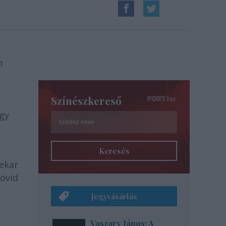
n
Színészkereső
ogy
Keresés
ekar
övid
Jegyvásárlás
Vaszary János: A