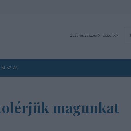
2026. augusztus 6., csütörtök
ZÍNHÁZ MA
tolérjük magunkat