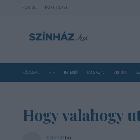
PORT
.hu
PORT TICKET
FŐOLDAL
HÍR
INTERJÚ
MAGAZIN
KRITIKA
S
Hogy valahogy u
szinhazhu