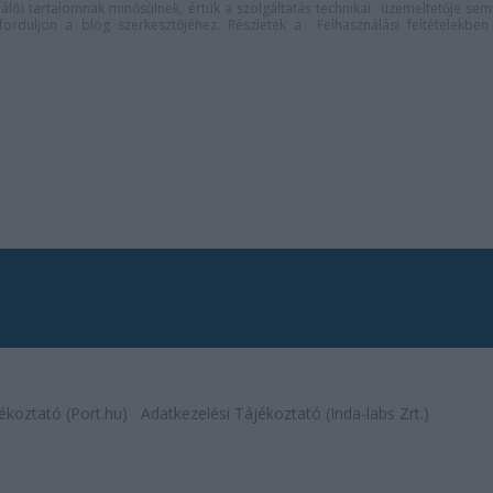
lói tartalomnak minősülnek, értük a
szolgáltatás technikai
üzemeltetője sem
n forduljon a blog szerkesztőjéhez. Részletek a
Felhasználási feltételekben
ékoztató (Port.hu)
Adatkezelési Tájékoztató (Inda-labs Zrt.)