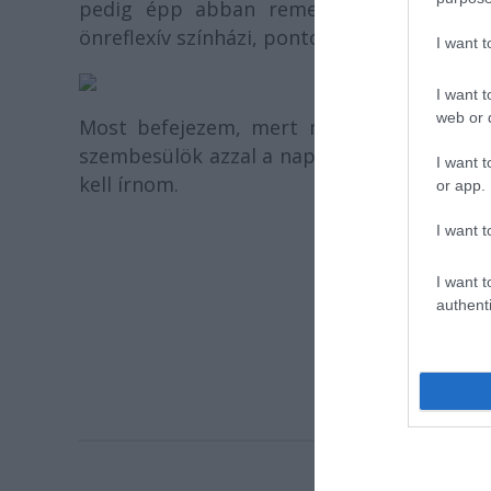
pedig épp abban remekelnek, hogy a bra
önreflexív színházi, pontos technikai tudá
I want 
I want t
web or d
Most befejezem, mert még mindig késés
szembesülök azzal a naplóírói dilemmával
I want t
kell írnom.
or app.
I want t
I want t
authenti
az
XIV. Alterna