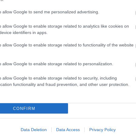
instorming-szerű ötletek áradásában lavírozva
st mozgósítanak.
to allow Google to send me personalized advertising.
o allow Google to enable storage related to analytics like cookies on
evice identifiers in apps.
ben vagyok, és mit remélek, mit remélek? Hogy
, hogy a végén nem veszek részt semmiben, mert na
o allow Google to enable storage related to functionality of the website
o allow Google to enable storage related to personalization.
Szerző:
Varga 
Fotók:
Kenyeres C
o allow Google to enable storage related to security, including
cation functionality and fraud prevention, and other user protection.
Eredeti cikk
tív Színházi Szemle
honlapján
CONFIRM
Data Deletion
Data Access
Privacy Policy