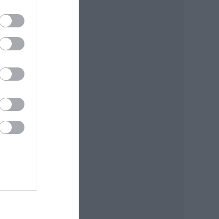
 egy
 nem
plót
Anikó
silla