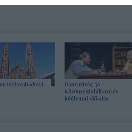
m téri szabadtéri
Bányavirág 50 –
Közönségtalálkozó és
jubileumi előadás