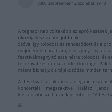
2008. szeptember 13. szombat, 19:10
A tegnapi nap voltaképp az apró késések je
okozója lesz valami jobbnak.
Szóval így tolódott és rendezõdött át a pro
majdnem lemaradtam, nincs jegy, így átcsús
fesztiválmegnyitó este hétre tolódott, és e
fél órával késõbb kezdõdik Göttinger Pálék
másra bízhatjuk a tájékozódás minden terh
A fesztivál a lakonikus elegancia stílu
koncertjét megszakítva Halász János
köszöntőbeszéd után kijelentette: "A feszti