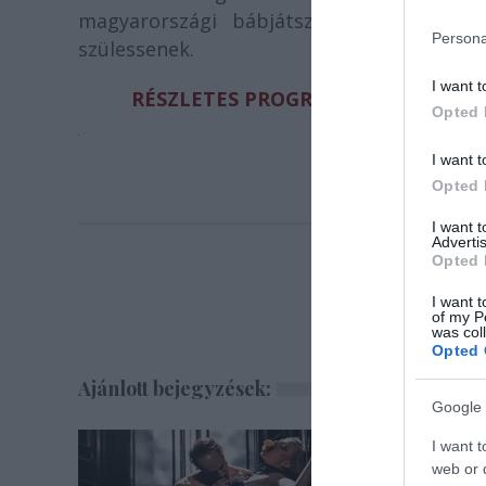
magyarországi bábjátszásról, illetve, h
Persona
szülessenek.
I want t
RÉSZLETES PROGRAM ÉS TOVÁBBI I
Opted 
I want t
Opted 
I want 
Advertis
Opted 
I want t
of my P
was col
Opted 
Ajánlott bejegyzések:
Google 
I want t
web or d