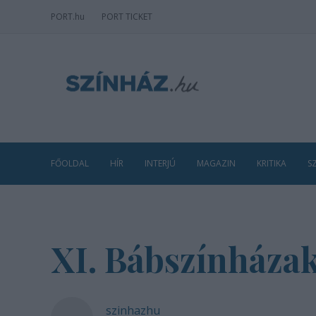
PORT
.hu
PORT TICKET
FŐOLDAL
HÍR
INTERJÚ
MAGAZIN
KRITIKA
S
XI. Bábszínházak
szinhazhu