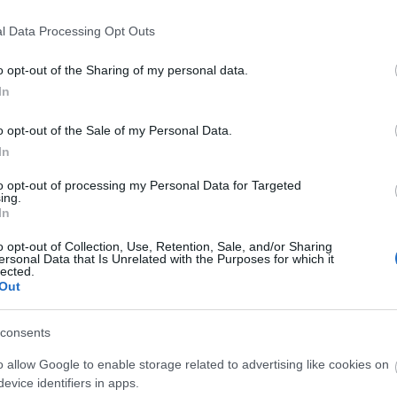
ogy a találkozó ideje alatt kapcsolatok, meghív
l Data Processing Opt Outs
o opt-out of the Sharing of my personal data.
NFORMÁCIÓK A GYEREKSZÍNHÁZI PORTÁLON >>>
In
o opt-out of the Sale of my Personal Data.
In
to opt-out of processing my Personal Data for Targeted
ing.
In
o opt-out of Collection, Use, Retention, Sale, and/or Sharing
ersonal Data that Is Unrelated with the Purposes for which it
lected.
Out
consents
o allow Google to enable storage related to advertising like cookies on
evice identifiers in apps.