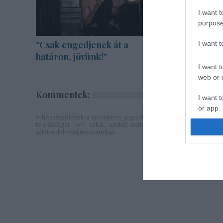
I want t
purpose
"Csak engedjenek át a
Bartók d
I want 
határon, jövünk!"
zenekarra
I want t
web or d
Kommentek:
I want t
or app.
A hozzászólások a
vonatkozó jogszabályok
értelmében felhaszná
felelősséget nem vállal, azokat nem ellenőrzi. Kifogás eseté
I want t
adatvédelmi tájékoztatóban
.
I want t
authenti