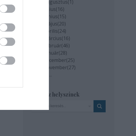
2020 augusztus
(
1
)
2020 július
(
16
)
2020 június
(
15
)
2020 május
(
20
)
2020 április
(
24
)
2020 március
(
16
)
2020 február
(
46
)
2020 január
(
28
)
2019 december
(
25
)
2019 november
(
27
)
milyen
Tovább
...
és az
Szinház helyszínek