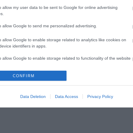
o allow my user data to be sent to Google for online advertising
s.
allamok jazz-
Gasztronómiai utazás
to allow Google to send me personalized advertising.
l és tánccal
Karinthy koponyája körül
o allow Google to enable storage related to analytics like cookies on
evice identifiers in apps.
o allow Google to enable storage related to functionality of the website
lói tartalomnak minősülnek, értük a
szolgáltatás technikai
üzemeltetője sem
n forduljon a blog szerkesztőjéhez. Részletek a
Felhasználási feltételekben
CONFIRM
o allow Google to enable storage related to personalization.
o allow Google to enable storage related to security, including
Data Deletion
Data Access
Privacy Policy
cation functionality and fraud prevention, and other user protection.