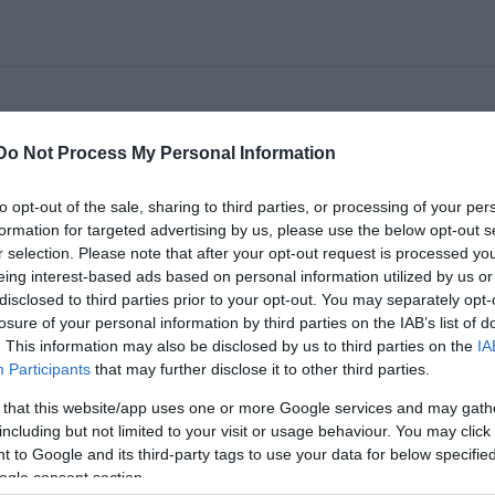
olyan, kétévente visszatérõ, rangos szakmai esemén
Do Not Process My Personal Information
 jelenlegi helyzetüket, ahol lehetõség teremtõdik
, szakmai összegzésre.
to opt-out of the sale, sharing to third parties, or processing of your per
formation for targeted advertising by us, please use the below opt-out s
 magán társulatok is nagy számban képviseltetik magukat, é
r selection. Please note that after your opt-out request is processed y
thetik az érdeklődők.
eing interest-based ads based on personal information utilized by us or
disclosed to third parties prior to your opt-out. You may separately opt-
oz híven három helyszínen folynak majd az előadáso
losure of your personal information by third parties on the IAB’s list of
. This information may also be disclosed by us to third parties on the
IA
sok után a résztvevők szakmai beszélgetések keret
Participants
that may further disclose it to other third parties.
szélgetésekre hazai és külföldi szakembereket vár
nházak képviselői, nemzetközi fesztiválok szerve
 that this website/app uses one or more Google services and may gath
including but not limited to your visit or usage behaviour. You may click 
 to Google and its third-party tags to use your data for below specifi
ogle consent section.
arra, hogy a külföldi szakma átfogóbb képet kapj