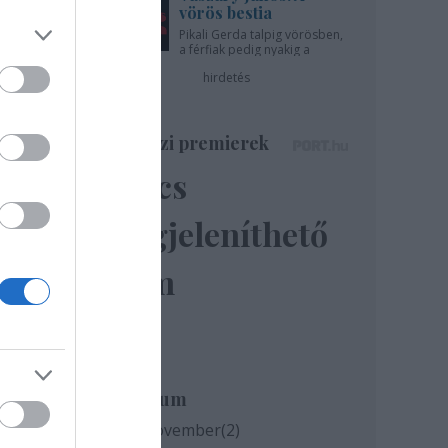
vörös bestia
ások
Pikali Gerda talpig vörösben,
a férfiak pedig nyakig a
pácban - az Újszínházban!
hirdetés
Színházi premierek
Nincs
megjeleníthető
elem
Archívum
2020 november
(
2
)