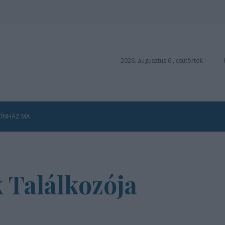
2026. augusztus 6., csütörtök
ZÍNHÁZ MA
 Találkozója