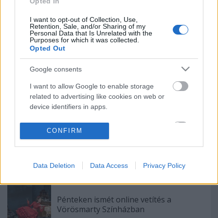
Különleges találkozások Zsámbékon
Opted In
I want to opt-out of Collection, Use,
Retention, Sale, and/or Sharing of my
Personal Data that Is Unrelated with the
Purposes for which it was collected.
Opted Out
"Csak engedjenek át a határon, jövünk!"
Google consents
I want to allow Google to enable storage
A Madách Színház zárt ajtók mellett is
related to advertising like cookies on web or
közel 6000 nézőt fogadott júniusban
device identifiers in apps.
I want to allow my user data to be sent to
CONFIRM
Google for online advertising purposes.
A jövő évadra kilenc bemutatóval készül a
Vígszínház
I want to allow Google to send me
Data Deletion
Data Access
Privacy Policy
personalized advertising.
I want to allow Google to enable storage
related to analytics like cookies on web or
Pénteken ismét online vetítés a
device identifiers in apps.
Vörösmarty Színházban