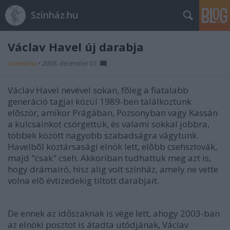
Színház.hu
Václav Havel új darabja
szinhazhu
•
2008. december 01.
Václav Havel nevével sokan, fõleg a fiatalabb
generáció tagjai közül 1989-ben találkoztunk
elõször, amikor Prágában, Pozsonyban vagy Kassán
a kulcsainkot csörgettük, és valami sokkal jobbra,
többek között nagyobb szabadságra vágytunk.
Havelbõl köztársasági elnök lett, elõbb csehszlovák,
majd "csak" cseh. Akkoriban tudhattuk meg azt is,
hogy drámaíró, hisz alig volt színház, amely ne vette
volna elõ évtizedekig tiltott darabjait.
De ennek az időszaknak is vége lett, ahogy 2003-ban
az elnöki posztot is átadta utódjának, Václav