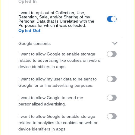
Cseresznyéskert mellett a Lear királyt is beépíti a
Opted In
darabjába), s tehetetlenül nézi, hogy a lányai
I want to opt-out of Collection, Use,
(
Helena Krajčiová
és
Lucia Molnárová
), barátnője
Retention, Sale, and/or Sharing of my
(
Zuzana Kocúriková
) és az egykori alkalmazottjai
Personal Data that Is Unrelated with the
Purposes for which it was collected.
hogyan forgatják ki mindenéből. Ráadásul még a
Opted Out
villa is veszélyben van, amelyre már szemet vetett
egykori adáz vetélytársa, a ma már miniszterelök-
Google consents
helyettesként regnáló Vlastík Klein (
Jozef Vajda
).
Labuda kancellárja nem könnyen tudja elviselni,
I want to allow Google to enable storage
hogy az egykori kényúr, aki az őt kérdező
related to advertising like cookies on web or
device identifiers in apps.
újságíróknak szinte csak szlogenekben válaszol,
kiszolgáltatottja lett azoknak, akik egykor a talpát
I want to allow my user data to be sent to
nyalták, s a parancsait lesték. Mikor kiderül, hogy
Google for online advertising purposes.
már a villa sem az övé, mert nem óhajt meghajolni
Klein akarata előtt, s nem óhajtja az egykor
I want to allow Google to send me
korrupcióval vádolt politikustársat tisztára mosni, a
personalized advertising.
legközelebbi hozzátartozói is elfordulnak tőle (lásd.
Lear király).
I want to allow Google to enable storage
related to analytics like cookies on web or
A szöveg egyes figurái észrevétlenül átsiklanak a
device identifiers in apps.
Cseresznyéskert történetébe, Klein, mint Lopahin