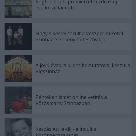
Rögtön dupla premierrel kezdi az új
évadot a Radnóti
Nagy sikerrel zárult a Veszprémi Petőfi
Színház érzékenyítő fesztiválja
A jövő évadra kilenc bemutatóval készül a
Vígszínház
Pénteken ismét online vetítés a
Vörösmarty Színházban
Kaszás Attila-díj - elindult a
közönségszavazás