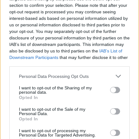
beépítheti a műbe. S aki azt várja, hogy ezáltal egy
section to confirm your selection. Please note that after your
még kötöttebb, a politikai valósághoz mereven
opt-out request is processed you may continue seeing
ragszkodó, sablonfigurákkal megtűzdelt drámát
interest-based ads based on personal information utilized by
kapunk, az nagyot téved. Havel talán eddigi
us or personal information disclosed to third parties prior to
legszellemesebb, legkönnyedebb, mégis annyira a
your opt-out. You may separately opt-out of the further
politika belső, sokszor zűrzavaros viszonyaira
disclosure of your personal information by third parties on the
IAB’s list of downstream participants. This information may
reflektáló darabját alkotta meg, amely képes
also be disclosed by us to third parties on the
IAB’s List of
kívülállóként tekinteni mindarra, amit belül, hosszú
Downstream Participants
that may further disclose it to other
éveken keresztül megélt. S ez a kikacsintás hozza
third parties.
testközelbe ezeket a különben nem túl szimpatikus
haveli figurákat. A darab ősbemutatójára a prágai
Please note that this website/app uses one or more Google
Personal Data Processing Opt Outs
Archa Színházban került sor, de bemutatták már
services and may gather and store information including but
Hradec Královéban és nemrég Londonban is.
not limited to your visit or usage behaviour. You may click to
I want to opt-out of the Sharing of my
personal data.
Szlovákra
Milan Lasica
ültette át.
grant or deny consent to Google and its third-party tags to
Opted In
use your data for below specified purposes in below Google
consent section.
I want to opt-out of the Sale of my
A darab főhőse Dr. Vilém Rieger egykori kancelár
Personal Data.
Opted In
(
Marián Labuda
), aki egykori villájában, a régi szép
időkre emlékezve, afféle modern Lear királyként
I want to opt-out of processing my
tengeti a napjait (nem véletlen, hogy
Havel
a
Personal Data for Targeted Advertising.