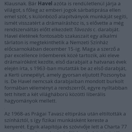
Klausnak. Bár
Havel
azóta is rendületlenül járja a
világot, s főleg az emberi jogok sárbatiprása ellen
emel szót, s különböző alapítványok munkáját segíti,
ismét visszatért a drámaíráshoz is, s elővette a még
rendszerváltás előtt elkezdett
Távozás
c. darabját.
Havel életének fontosabb szakaszait egy alkalmi
tárlaton is megtekinthetik a Nemzeti Színház
előcsarnokában december 15-ig. Maga a szerző a
par excellence íróemberek közé tartozik, aki eleve
drámaíróként kezdte, első darabjait a hatvanas évek
elején írta, s 1963-ban mutatták be az első darabját,
a Kerti ünnepélyt, amely gyorsan eljutott Pozsonyba
is. De Havel nemcsak darabjaiban mondott burkolt
formában véleményt a rendszerről, egyre nyíltabban
tett hitett a két világháború közötti liberális
hagyományok mellett.
Az 1968-as Prágai Tavasz eltiprása után eltiltották a
színháztól, s így fizikai munkásként kereste a
kenyerét. Egyik alapítója és szóvivője lett a Charta 77