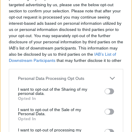
foglalkoztató kérdéseket. Megtudtuk például
targeted advertising by us, please use the below opt-out
hogyan viszonyul Istenhez és a néptánchoz, mikor
section to confirm your selection. Please note that after your
rúgott ki először színészt a társulatból, mi a francot
opt-out request is processed you may continue seeing
keresnek állandóan a szereplői Erdélyben és hogy
interest-based ads based on personal information utilized by
miről fog szólni legújabb darabja.
us or personal information disclosed to third parties prior to
your opt-out. You may separately opt-out of the further
A teljes interjú és néhány közeli, gesztikulálós fotó
disclosure of your personal information by third parties on the
Béláról az alábbi linken tekinthető meg:
IAB’s list of downstream participants. This information may
also be disclosed by us to third parties on the
IAB’s List of
http://www.origo.hu/programajanlo/20081128-
Downstream Participants
that may further disclose it to other
pinter-bela.html
third parties.
Please note that this website/app uses one or more Google
Personal Data Processing Opt Outs
services and may gather and store information including but
not limited to your visit or usage behaviour. You may click to
I want to opt-out of the Sharing of my
personal data.
grant or deny consent to Google and its third-party tags to
Címkék:
pintér béla
Opted In
use your data for below specified purposes in below Google
consent section.
I want to opt-out of the Sale of my
Personal Data.
Opted In
Ajánlott bejegyzések:
I want to opt-out of processing my