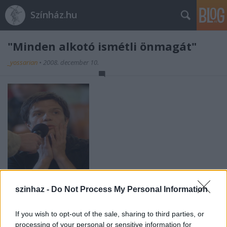
Színház.hu
"Minden alkotó ismétli önmagát"
_yossarian
•
2008. december 10.
Ugyan Pintér Béla alkotói munkásságát már
szinhaz -
Do Not Process My Personal Information
többször is
kiveséztük
blogunkon, drumlin
jóvoltából most az [origo] hasábjain személyesen is
If you wish to opt-out of the sale, sharing to third parties, or
feltehettük a minket vele kapcsolatban leginkább
processing of your personal or sensitive information for