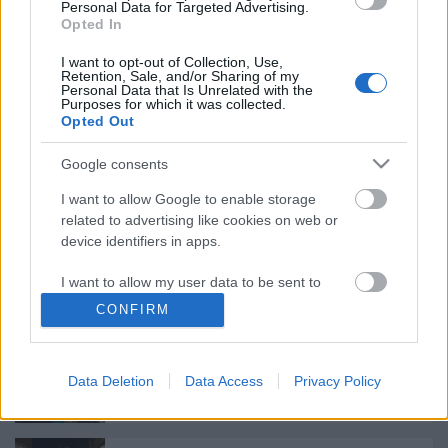
Personal Data for Targeted Advertising.
Opted In
Kamaradarabok, kortárs drámák,
I want to opt-out of Collection, Use,
koncertszínház a Teátrumban
Retention, Sale, and/or Sharing of my
Personal Data that Is Unrelated with the
Purposes for which it was collected.
Opted Out
Google consents
Akárki a Dóm téren
I want to allow Google to enable storage
related to advertising like cookies on web or
device identifiers in apps.
„Csonka évadot zárni nem felemelő
érzés"
I want to allow my user data to be sent to
Google for online advertising purposes.
CONFIRM
I want to allow Google to send me
A Madách Színház zárt ajtók mellett is
personalized advertising.
Data Deletion
Data Access
Privacy Policy
közel 6000 nézőt fogadott júniusban
I want to allow Google to enable storage
related to analytics like cookies on web or