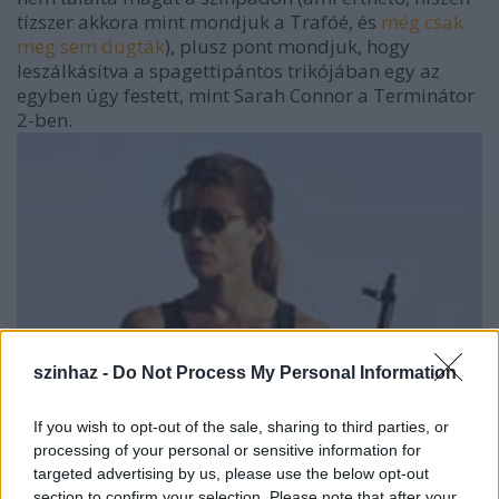
tízszer akkora mint mondjuk a Trafóé, és
még csak
meg sem dugták
), plusz pont mondjuk, hogy
leszálkásítva a spagettipántos trikójában egy az
egyben úgy festett, mint Sarah Connor a Terminátor
2-ben.
szinhaz -
Do Not Process My Personal Information
If you wish to opt-out of the sale, sharing to third parties, or
processing of your personal or sensitive information for
targeted advertising by us, please use the below opt-out
section to confirm your selection. Please note that after your