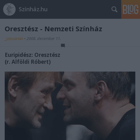
Színház.hu
Oresztész - Nemzeti Színház
_yossarian
•
2008. december 11.
Euripidész: Oresztész
(r. Alföldi Róbert)