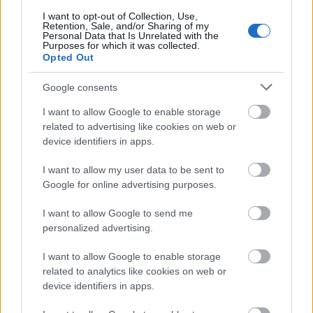
I want to opt-out of Collection, Use,
Retention, Sale, and/or Sharing of my
Personal Data that Is Unrelated with the
Purposes for which it was collected.
Opted Out
Google consents
I want to allow Google to enable storage
related to advertising like cookies on web or
device identifiers in apps.
I want to allow my user data to be sent to
Az antik darabok aktualizálásáról
már írtunk a
Google for online advertising purposes.
blogon
, és ugyan külön jópont, hogy Alföldi az
Oresztész új, Térey féle fordításához nyúl, de, nekem
I want to allow Google to send me
ez is túl veretes, túl patetikus..
personalized advertising.
Euripidész a korban egy brutál népszerű pali volt,
topceleb, akinek ezerrel nyomatták a darabjait
I want to allow Google to enable storage
Hellasz-szerte (többezer töredéke és tizenakárhány
related to analytics like cookies on web or
teljes műve maradt fenn, ami tényleg elképesztő), és
device identifiers in apps.
zabálta a démosz, többek közt amiatt, mert pl.