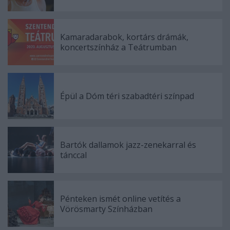
Kamaradarabok, kortárs drámák,
koncertszínház a Teátrumban
Épül a Dóm téri szabadtéri színpad
Bartók dallamok jazz-zenekarral és
tánccal
Pénteken ismét online vetítés a
Vörösmarty Színházban