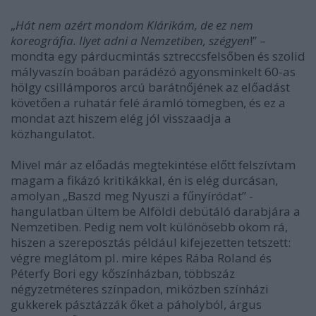
„
Hát nem azért mondom Klárikám, de ez nem
koreográfia. Ilyet adni a Nemzetiben, szégyen
!” –
mondta egy párducmintás sztreccsfelsőben és szolid
mályvaszín boában parádézó agyonsminkelt 60-as
hölgy csillámporos arcú barátnőjének az előadást
követően a ruhatár felé áramló tömegben, és ez a
mondat azt hiszem elég jól visszaadja a
közhangulatot.
Mivel már az előadás megtekintése előtt felszívtam
magam a fikázó kritikákkal, én is elég durcásan,
amolyan „Baszd meg Nyuszi a fűnyíródat” -
hangulatban ültem be Alföldi debütáló darabjára a
Nemzetiben. Pedig nem volt különösebb okom rá,
hiszen a szereposztás például kifejezetten tetszett:
végre meglátom pl. mire képes Rába Roland és
Péterfy Bori egy kőszínházban, többszáz
négyzetméteres színpadon, miközben színházi
gukkerek pásztázzák őket a páholyból, árgus