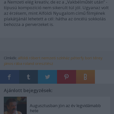
a Nemzeti elég kreatív, de ez a „Vakbélműtét után” -
típusú kompozíció nem sikerült túl jól. Ugyanaz volt
az érzésem, mint Alföldi Nyugalom című filmjének
plakátjánál lehetett a cél: hátha az öncélú sokkolás
behozza a perverzeket is.
Címkék:
alföldi róbert
nemzeti színház
péterfy bori
térey
jános
rába roland
oresztész
Ajánlott bejegyzések:
Augusztusban jön az év legvidámabb
hete