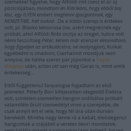
szemekkel figyelve, hogy Alföldi mit csesz el az új
pozíciójában,
mondtam én Klárikám, hogy ebből baj
lesz, egy ILYEN embert megtenni igazgatónak, egy
NEMZETIBE, hát tudod
…De a többi szerep is érdekes
volt, pl. Blaskó kétsorosa (na, azért megnéznék egy
próbát, ahol Alföldi Robi osztja az öreget, tutira volt
némi feszültség
Péter, kérem már ezerszer elmondtam,
hogy figyeljen az artikulációra, ne motyogjon
), Kulkát
egyébként is imádom, Cserhalmit mondjuk nem
annyira, de hátha szerez pár jópontot a
Tapló
télapója
után, aztán ott van még Garas is, mint antik
érdekesség...
Ettől függetlenül fanyalogva fogadtam az első
jelenetet. Péterfy Bori kifejezetten idegesítő Élektra
volt, színtelen-szenvetlen hangon ordibálva próbált
valamiféle őrült szenvedélyt vinni a szerepébe, de
csak annyit ért el vele, hogy fél óra után durván
berekedt. Mintha nagy lenne rá a kabát, életidegenül
hangzottak a szájából a veretes ókori mondatok,
nem találta magát a színpadon (ami érthető, hiszen