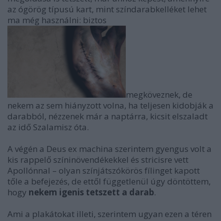
az ógörög típusú kart, mint színdarabkelléket lehet
ma még használni: biztos
megköveznek, de
nekem az sem hiányzott volna, ha teljesen kidobják a
darabból, nézzenek már a naptárra, kicsit elszaladt
az idő Szalamisz óta.
A végén a Deus ex machina szerintem gyengus volt a
kis rappelő színinövendékekkel és stricisre vett
Apollónnal – olyan színjátszókörös fílinget kapott
tőle a befejezés, de ettől függetlenül úgy döntöttem,
hogy
nekem igenis tetszett a darab
.
Ami a plakátokat illeti, szerintem ugyan ezen a téren