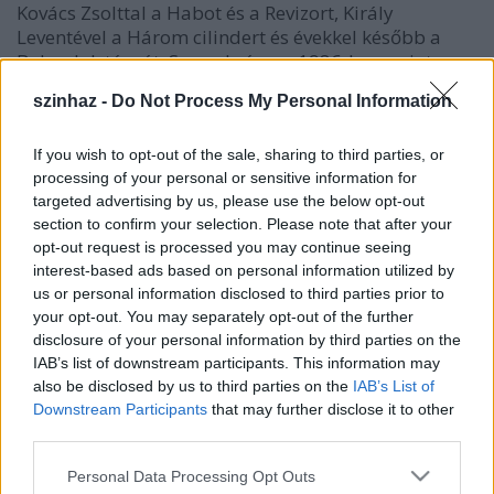
Kovács Zsolttal a Habot és a Revizort, Király
Leventével a Három cilindert és évekkel később a
Bolondok táncát. Szeged városa 1986-ban, mint
fiatal rendezőt kitüntette. Szegeden rendezett
szinhaz -
Do Not Process My Personal Information
először operát (Rossini Házassági szerződését) és
operettet (a Csárdáskirálynőt).
If you wish to opt-out of the sale, sharing to third parties, or
Utóbb hét esztendeig a budapesti Nemzeti Színház
processing of your personal or sensitive information for
rendezője volt, majd egy évtizeden át vezette a
targeted advertising by us, please use the below opt-out
section to confirm your selection. Please note that after your
kecskeméti Katona József Színházat. Bodolay és
opt-out request is processed you may continue seeing
Juronics Tamás
először a szegedi Próbababák
interest-based ads based on personal information utilized by
báljában dolgozott együtt, majd számos műben
us or personal information disclosed to third parties prior to
szerepelt közösen nevük: Az ember tragédiájának
your opt-out. You may separately opt-out of the further
kecskeméti előadása a karlsruhe-i európai kulturális
disclosure of your personal information by third parties on the
fesztiválon képviselte régiónkat. Kecskeméti
IAB’s list of downstream participants. This information may
igazgatása idején a színház évadonkénti nézőszáma
also be disclosed by us to third parties on the
IAB’s List of
67 ezerről 90 ezerre emelkedett.
Downstream Participants
that may further disclose it to other
third parties.
Bodolay sokat rendezett külföldön is: Németország
állami színházaiban, valamint Nagyvárad, Kassa és
Please note that this website/app uses one or more Google
Personal Data Processing Opt Outs
Komárom magyar színházaiban. Legutóbb