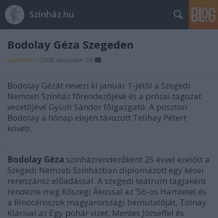
Színház.hu
Bodolay Géza Szegeden
szinhazhu
•
2008. december 24.
Bodolay Gézát nevezi ki január 1-jétõl a Szegedi
Nemzeti Színház fõrendezõjévé és a prózai tagozat
vezetõjévé Gyüdi Sándor fõigazgató. A poszton
Bodolay a hónap elején távozott Telihay Pétert
követi.
Bodolay Géza
színházrendezőként 25 évvel ezelőtt a
Szegedi Nemzeti Színházban diplomázott egy kései
reneszánsz előadással. A szegedi teátrum tagjaként
rendezte meg Kőszegi Ákossal az ’56-os Hamletet és
a Rinocéroszok magyarországi bemutatóját, Tolnay
Klárival az Egy pohár vizet, Mentes Józseffel és