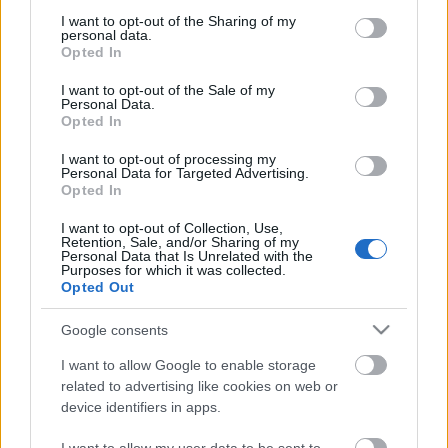
services and may gather and store information including but
Wyspiański Menyegzőjét vitte színre a Teatr
not limited to your visit or usage behaviour. You may click to
I want to opt-out of the Sharing of my
personal data.
Słowackiban, Krakkóban, ahol több mint száz évvel
grant or deny consent to Google and its third-party tags to
Opted In
ezelőtt a lengyel nemzeti dráma ősbemutatója volt.
use your data for below specified purposes in below Google
consent section.
I want to opt-out of the Sale of my
Előadásait négyszer hívták meg a Pécsi Országos
Personal Data.
Opted In
Színházi Találkozó programjába, kétszer volt a
POSZT zsűrijének elnöke. Vendégként tanított a
I want to opt-out of processing my
szegedi bölcsészkaron és a Berlini Művészeti
Personal Data for Targeted Advertising.
Opted In
Egyetemen. Az MTA Színház- és Filmtudományi
Bizottságának tagja. Számos színdarabot fordított,
I want to opt-out of Collection, Use,
prózai művek sorát alkalmazta sikerrel mai
Retention, Sale, and/or Sharing of my
Personal Data that Is Unrelated with the
színpadra.
Purposes for which it was collected.
Opted Out
Forrás:
Szegedi Nemzeti Színház
Google consents
I want to allow Google to enable storage
related to advertising like cookies on web or
device identifiers in apps.