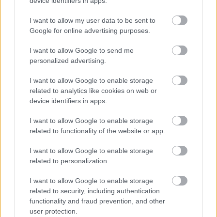
device identifiers in apps.
I want to allow my user data to be sent to
Google for online advertising purposes.
I want to allow Google to send me
personalized advertising.
I want to allow Google to enable storage
related to analytics like cookies on web or
device identifiers in apps.
I want to allow Google to enable storage
related to functionality of the website or app.
Ördögkatlan Fesztivál
I want to allow Google to enable storage
related to personalization.
szinhazhu
•
2008. április 24.
I want to allow Google to enable storage
Hogy kik lépnek fel, hol és mikor, meg hogy honnan
related to security, including authentication
functionality and fraud prevention, and other
a pénz és mennyi kéne még, esőhelyszín és
user protection.
szponzorok, közlekedés és szállás, meg hogy