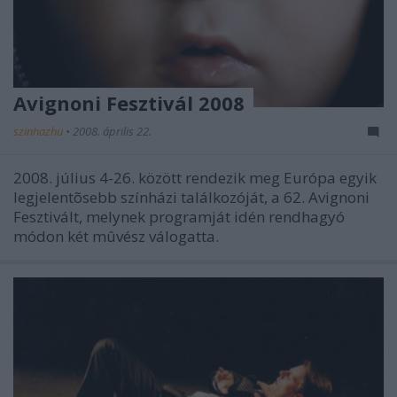
Avignoni Fesztivál 2008
szinhazhu
•
2008. április 22.
2008. július 4-26. között rendezik meg Európa egyik
legjelentõsebb színházi találkozóját, a 62. Avignoni
Fesztivált, melynek programját idén rendhagyó
módon két mûvész válogatta.