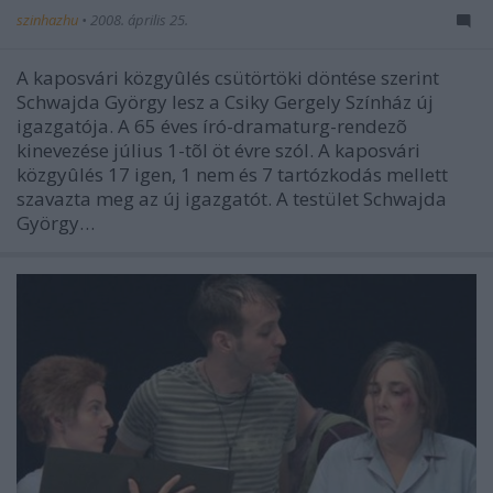
szinhazhu
•
2008. április 25.
A kaposvári közgyûlés csütörtöki döntése szerint
Schwajda György lesz a Csiky Gergely Színház új
igazgatója. A 65 éves író-dramaturg-rendezõ
kinevezése július 1-tõl öt évre szól. A kaposvári
közgyûlés 17 igen, 1 nem és 7 tartózkodás mellett
szavazta meg az új igazgatót. A testület Schwajda
György…