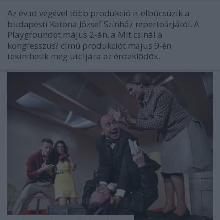
Az évad végével több produkció is elbúcsúzik a
budapesti Katona József Színház repertoárjától. A
Playgroundot május 2-án, a Mit csinál a
kongresszus? címû produkciót május 9-én
tekinthetik meg utoljára az érdeklõdõk.