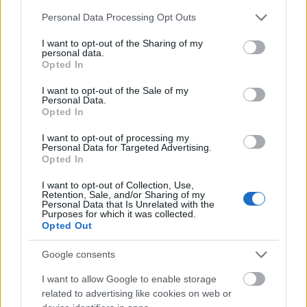
Please note that this website/app uses one or more Google
Personal Data Processing Opt Outs
services and may gather and store information including but
not limited to your visit or usage behaviour. You may click to
I want to opt-out of the Sharing of my
personal data.
grant or deny consent to Google and its third-party tags to
Opted In
use your data for below specified purposes in below Google
consent section.
I want to opt-out of the Sale of my
Personal Data.
Opted In
I want to opt-out of processing my
Ma döntés Kaposvárott
Personal Data for Targeted Advertising.
Opted In
szinhazhu
•
2008. április 24.
I want to opt-out of Collection, Use,
Retention, Sale, and/or Sharing of my
A kaposvári önkormányzat közlése szerint a Magyar
Personal Data that Is Unrelated with the
Purposes for which it was collected.
Színházi Társaság elnöksége is Schwajda György
Opted Out
kinevezését támogatja a Csiky Gergely Színház élére:
az ideális megoldásnak azt tartaná a szervezet, ha az
Google consents
új igazgató a jelenlegi mûvészeti vezetéssel együtt
irányítaná a színházat. Errõl Polgárdi…
I want to allow Google to enable storage
related to advertising like cookies on web or