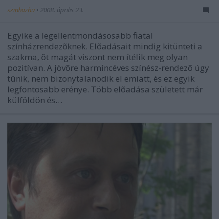
szinhazhu
•
2008. április 23.
Egyike a legellentmondásosabb fiatal
színházrendezõknek. Elõadásait mindig kitünteti a
szakma, õt magát viszont nem ítélik meg olyan
pozitívan. A jövõre harmincéves színész-rendezõ úgy
tûnik, nem bizonytalanodik el emiatt, és ez egyik
legfontosabb erénye. Több elõadása született már
külföldön és…