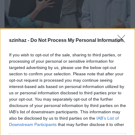
Fotel a VSZT-n
szinhaz -
Do Not Process My Personal Information
szinhazhu
•
2008. április 24.
If you wish to opt-out of the sale, sharing to third parties, or
Bodó Viktor tavaly szeptemberben a Móricz
processing of your personal or sensitive information for
Zsigmond Színházban bemutatott és nagy vihart
targeted advertising by us, please use the below opt-out
kavart darabja, a Fotel ma este a Vidéki Színházak
section to confirm your selection. Please note that after your
Találkozója keretében a Merlin Színházban látható
opt-out request is processed you may continue seeing
ma este két alkalommal, este 7-kor és este 10-kor
interest-based ads based on personal information utilized by
kezdõdõen. A darabot beválogatták az idei POSZT…
us or personal information disclosed to third parties prior to
your opt-out. You may separately opt-out of the further
disclosure of your personal information by third parties on the
IAB’s list of downstream participants. This information may
also be disclosed by us to third parties on the
IAB’s List of
Downstream Participants
that may further disclose it to other
third parties.