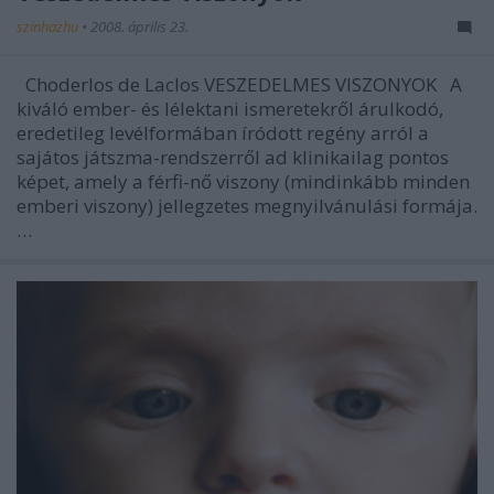
szinhazhu
•
2008. április 23.
Choderlos de Laclos VESZEDELMES VISZONYOK A
kiváló ember- és lélektani ismeretekről árulkodó,
eredetileg levélformában íródott regény arról a
sajátos játszma-rendszerről ad klinikailag pontos
képet, amely a férfi-nő viszony (mindinkább minden
emberi viszony) jellegzetes megnyilvánulási formája.
…