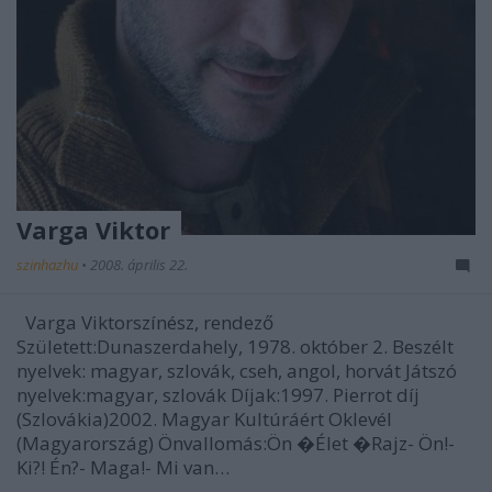
Varga Viktor
szinhazhu
•
2008. április 22.
Varga Viktorszínész, rendező
Született:Dunaszerdahely, 1978. október 2. Beszélt
nyelvek: magyar, szlovák, cseh, angol, horvát Játszó
nyelvek:magyar, szlovák Díjak:1997. Pierrot díj
(Szlovákia)2002. Magyar Kultúráért Oklevél
(Magyarország) Önvallomás:Ön �Élet �Rajz- Ön!-
Ki?! Én?- Maga!- Mi van…