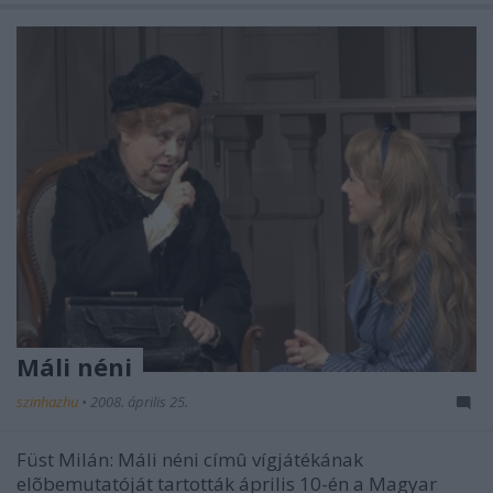
Máli néni
szinhazhu
•
2008. április 25.
Füst Milán: Máli néni címû vígjátékának
elõbemutatóját tartották április 10-én a Magyar