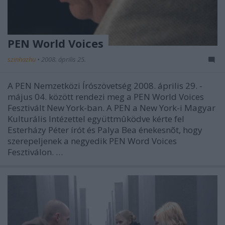
PEN World Voices
szinhazhu
•
2008. április 25.
A PEN Nemzetközi Írószövetség 2008. április 29. -
május 04. között rendezi meg a PEN World Voices
Fesztivált New York-ban. A PEN a New York-i Magyar
Kulturális Intézettel együttmûködve kérte fel
Esterházy Péter írót és Palya Bea énekesnõt, hogy
szerepeljenek a negyedik PEN Word Voices
Fesztiválon. …