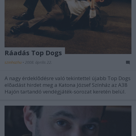
Ráadás Top Dogs
szinhazhu
•
2008. április 22.
A nagy érdeklõdésre való tekintettel újabb Top Dogs
elõadást hirdet meg a Katona József Színház az A38
Hajón tartandó vendégjáték-sorozat keretén belül.