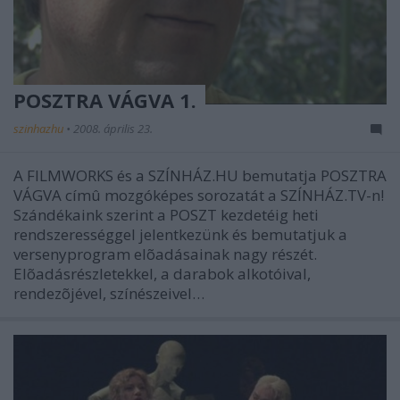
POSZTRA VÁGVA 1.
szinhazhu
•
2008. április 23.
A FILMWORKS és a SZÍNHÁZ.HU bemutatja POSZTRA
VÁGVA címû mozgóképes sorozatát a SZÍNHÁZ.TV-n!
Szándékaink szerint a POSZT kezdetéig heti
rendszerességgel jelentkezünk és bemutatjuk a
versenyprogram elõadásainak nagy részét.
Elõadásrészletekkel, a darabok alkotóival,
rendezõjével, színészeivel…