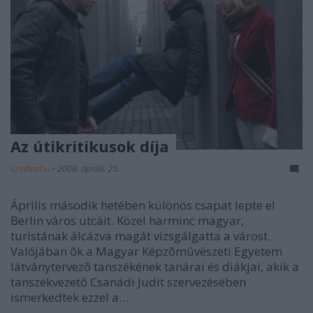
Az útikritikusok díja
szinhazhu
•
2008. április 25.
Április második hetében különös csapat lepte el
Berlin város utcáit. Közel harminc magyar,
turistának álcázva magát vizsgálgatta a várost.
Valójában õk a Magyar Képzõmûvészeti Egyetem
látványtervezõ tanszékének tanárai és diákjai, akik a
tanszékvezetõ Csanádi Judit szervezésében
ismerkedtek ezzel a…