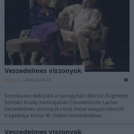
Veszedelmes viszonyok
szinhazhu
•
2008. április 23.
Szombaton debütált a nyíregyházi Móricz Zsigmond
Színház Krúdy Kamrájában Choderlos de Laclos:
Veszedelmes viszonyok címû mûve alapján készült
tragédiája Koltai M. Gábor rendezésében.
Veszedelmes viszonyok