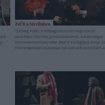
ZsÚR a Merlinben
“Szöveg híján, a Hólyagcirkusztól megszokott
Jack
akusztiko-filozófiai gondolatáramok, a különleges
yi
instrumentumhasználat által is kiviláglana annyi: az
fölérendeltségi viszonylat mit sem érõ pozícióiért a
aktivitás és a passzivitás eszközeivel viaskodó
emberpár, a néma, belsõ világába ájult…