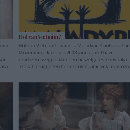
Hol van Vietnám?
dium-
Hol van Vietnám? címmel a Maladype Színház a Lu
Múzeummal közösen 2008 januárjától havi
ár:
rendszerességgel kötetlen beszélgetésre invitálja
dása
azokat a független társulatokat, amelyek a változó
val
struktúrán kívüli struktúrában keresik változatlan(
helyüket.