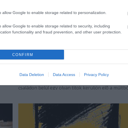
o allow Google to enable storage related to personalization.
o allow Google to enable storage related to security, including
cation functionality and fraud prevention, and other user protection.
CONFIRM
Warrenné mestersége
etek
Elképzelhetõ, hogy egy olyan konfliktus álljon anya
lánya közé, ami miatt a lány hátat fordítson minda
Data Deletion
Data Access
Privacy Policy
amiben addig hitt, amiben fölnõtt? Vagy esetleg a
családon belül egy olyan titok kerüljön elõ a múltbó
ami miatt soha nem beszélnének többet egymássa
szülõk és gyerekek?Nehéz minderre…