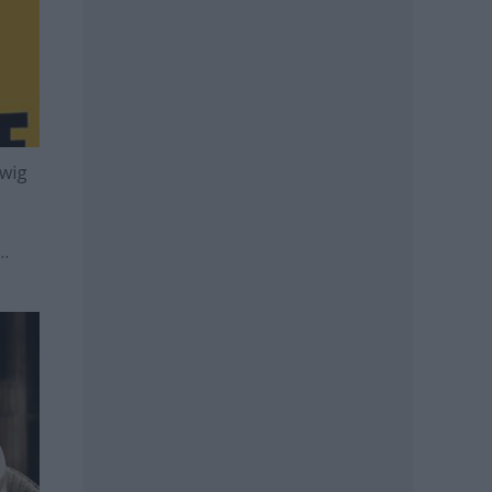
dwig
ul)