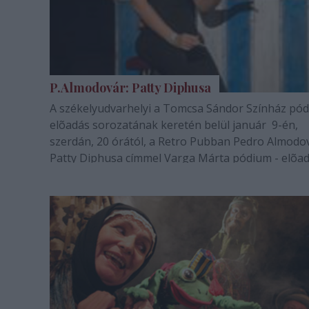
P.Almodovár: Patty Diphusa
A székelyudvarhelyi a Tomcsa Sándor Színház pó
elõadás sorozatának keretén belül január 9-én,
szerdán, 20 órától, a Retro Pubban Pedro Almodov
Patty Diphusa címmel Varga Márta pódium - elõa
látható. Az elõadás Papp Éva szakmai tanácsadásá
készült.