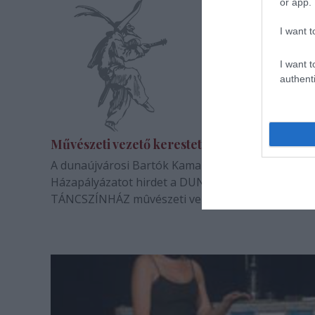
or app.
I want t
I want t
authenti
Művészeti vezető kerestetik
A dunaújvárosi Bartók Kamaraszínház és Mûvész
Házapályázatot hirdet a DUNAÚJVÁROSI BARTÓK
TÁNCSZÍNHÁZ mûvészeti vezetõi állására.