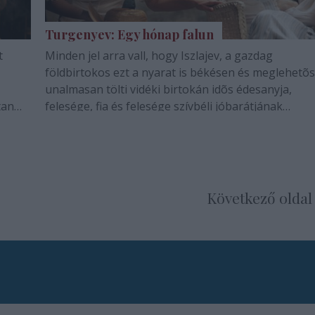
Turgenyev: Egy hónap falun
t
Minden jel arra vall, hogy Iszlajev, a gazdag
földbirtokos ezt a nyarat is békésen és meglehetõ
unalmasan tölti vidéki birtokán idõs édesanyja,
tan
felesége, fia és felesége szívbéli jóbarátjának
társaságában. Az új tanító, a jóképû és fiatal Beljaje
.
megjelenése azonban gyökerestül felforgatja az…
Következő oldal