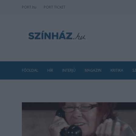
PORT
.hu
PORT TICKET
FŐOLDAL
HÍR
INTERJÚ
MAGAZIN
KRITIKA
S