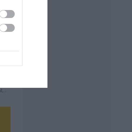
 és
nnak,
l,
l