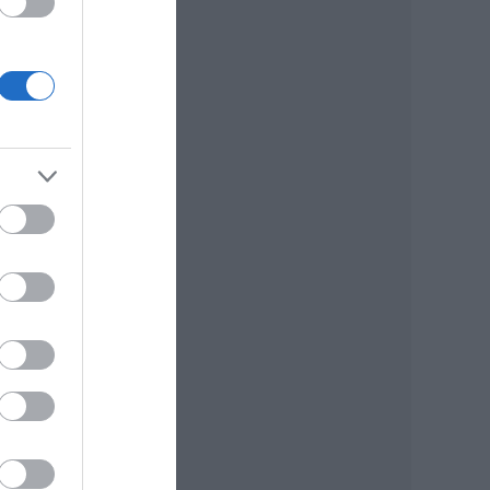
két
ben.