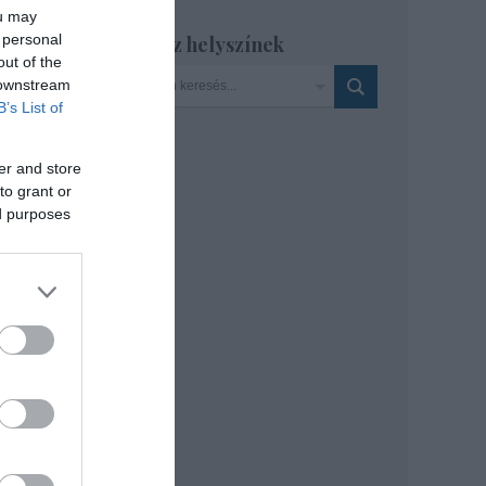
ou may
 personal
Szinház helyszínek
oz,
out of the
 downstream
B’s List of
er and store
to grant or
ed purposes
fein
?"