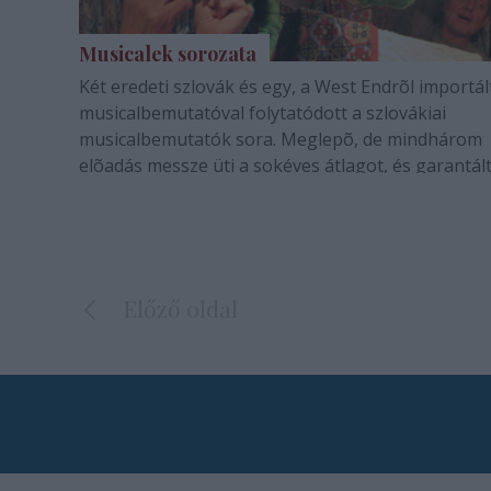
Musicalek sorozata
Két eredeti szlovák és egy, a West Endrõl importál
musicalbemutatóval folytatódott a szlovákiai
musicalbemutatók sora. Meglepõ, de mindhárom
elõadás messze üti a sokéves átlagot, és garantál
esztétikai és zenei élményt nyújt azoknak, akik
elzarándokolnak Pozsonyba vagy netán Eperjesre
Előző oldal