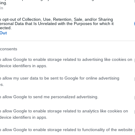
ing.
dása
címû elõadás a budapesti Pinceszínházban látható 
In
alkalommal is. Az öt táncosból álló társulat célja
"közönségbarát színházzal szórakoztatni,…
o opt-out of Collection, Use, Retention, Sale, and/or Sharing
ersonal Data that Is Unrelated with the Purposes for which it
lected.
Out
consents
o allow Google to enable storage related to advertising like cookies on
evice identifiers in apps.
o allow my user data to be sent to Google for online advertising
A tavasz ébredése
s.
nos
2008. január 29-én vendégszerepel a Katonában a
to allow Google to send me personalized advertising.
az
debreceni Csokonai Színház társulata A tavasz
Jászai
ébredése címû darabbal Horváth Csaba rendezésé
o allow Google to enable storage related to analytics like cookies on
A Katona közönsége az elõadásban viszontláthatja
evice identifiers in apps.
örében
Simkó Katalint, akit A vadkacsából ismerhetnek.
o allow Google to enable storage related to functionality of the website