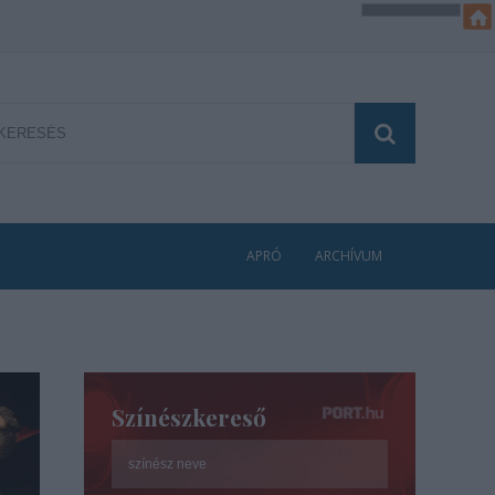
APRÓ
ARCHÍVUM
Színészkereső