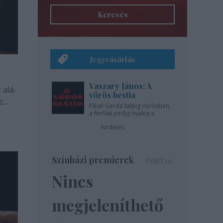
Keresés
Jegyvásárlás
Vaszary János: A
 alá-
vörös bestia
z
Pikali Gerda talpig vörösben,
a férfiak pedig nyakig a
pácban - az Újszínházban!
hirdetés
Színházi premierek
Nincs
megjeleníthető