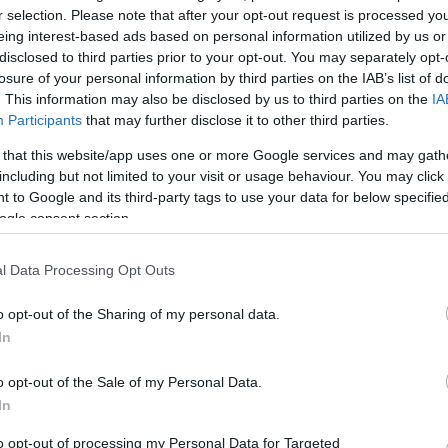
r selection. Please note that after your opt-out request is processed y
ra
Négy pályázó - három férfi és egy nõ - felvételi
eing interest-based ads based on personal information utilized by us or
f
beszélgetésre érkezik egy multinacionális vállalath
disclosed to third parties prior to your opt-out. You may separately opt-
sótér
ahol kereskedelmi igazgatót keresnek. A korábbi
losure of your personal information by third parties on the IAB’s list of
szûrõkön már átjutottak - ez lesz az utolsó
. This information may also be disclosed by us to third parties on the
IA
megmérettetés.
Participants
that may further disclose it to other third parties.
 that this website/app uses one or more Google services and may gath
including but not limited to your visit or usage behaviour. You may click 
 to Google and its third-party tags to use your data for below specifi
ogle consent section.
l Data Processing Opt Outs
o opt-out of the Sharing of my personal data.
In
Co.ffein Projects
o opt-out of the Sale of my Personal Data.
cts
Budapest-A 2007. szeptemberében megalakult Co.f
In
 be a
Projects bemutatkozó darabját 2008. január 10-én
ára.
mutatja be a nagyközönség számára. A "..mi legyen
to opt-out of processing my Personal Data for Targeted