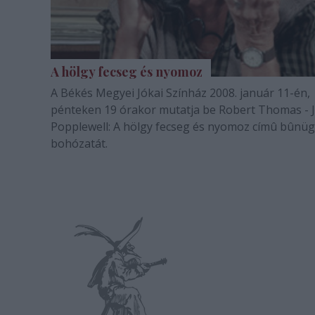
A hölgy fecseg és nyomoz
A Békés Megyei Jókai Színház 2008. január 11-én,
pénteken 19 órakor mutatja be Robert Thomas - 
Popplewell: A hölgy fecseg és nyomoz címû bûnüg
bohózatát.