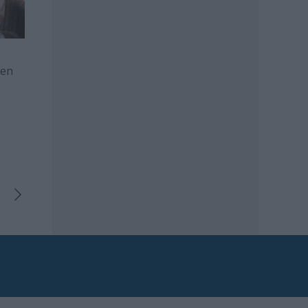
sen
v -