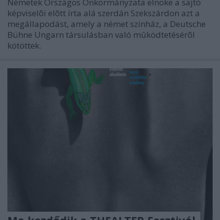
Németek Országos Önkormányzata elnöke a sajtó
képviselõi elõtt írta alá szerdán Szekszárdon azt a
megállapodást, amely a német színház, a Deutsche
Bühne Ungarn társulásban való mûködtetésérõl
kötöttek.
Ma kezdődik a THEALTER Fesztivál