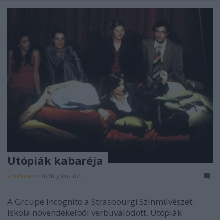
Utópiák kabaréja
szinhazhu
•
2008. július 07.
A Groupe Incognito a Strasbourgi Színmûvészeti
Iskola növendékeibõl verbuválódott. Utópiák