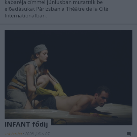
kabaréja címmel júniusban mutatták be
elõadásukat Párizsban a Théâtre de la Cité
Internationalban.
INFANT fődíj
szinhazhu
•
2008. július 07.