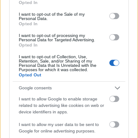
Opted In
use your data for below specified purposes in below Google
consent section.
I want to opt-out of the Sale of my
Personal Data.
Opted In
I want to opt-out of processing my
Musical Est!
Personal Data for Targeted Advertising.
Opted In
szinhazhu
•
2008. július 09.
I want to opt-out of Collection, Use,
Retention, Sale, and/or Sharing of my
2008 egyik szép júniusi napján jött az ötlet, egy
Personal Data that Is Unrelated with the
Purposes for which it was collected.
kimerült próba után, Bednai Natália, Kertész Zsófia
Opted Out
és Kósa Dénes fejébõl, mi lenne, ha Budapesten
Musical Estet tartanának. A helyszín adott volt, mivel
Google consents
Natália az Akácos Udvarban szokott Beszélgetõ
show-kat rendezni. A fellépõ mûvészek neve sem…
I want to allow Google to enable storage
related to advertising like cookies on web or
device identifiers in apps.
I want to allow my user data to be sent to
Google for online advertising purposes.