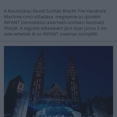
A Kosztolányi Dezsõ Színház Brecht-The Hardcore
Machine címû elõadása megnyerte az újvidéki
INFANT (nemzetközi alternatív színházi fesztivál)
fõdíját. A legjobb elõadásért járó díjat július 3-án
este vehették át az INFANT szakmai zsûrijétõl.