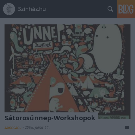
Színház.hu
Sátorosünnep-Workshopok
szinhazhu
•
2008. július 11.