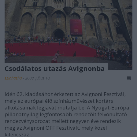
Csodálatos utazás Avignonba
szinhazhu
•
2008. július 10.
Idén 62. kiadásához érkezett az Avignoni Fesztivál,
mely az európai élõ színházmûvészet kortárs
alkotásainak legjavát mutatja be. A Nyugat-Európa
pillanatnyilag legfontosabb rendezõit felvonultató
rendezvénysorozat mellett negyven éve rendezik
meg az Avignoni OFF Fesztivált, mely közel
kilencszáz…