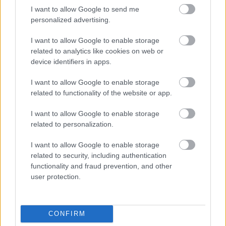
I want to allow Google to send me
personalized advertising.
I want to allow Google to enable storage
related to analytics like cookies on web or
device identifiers in apps.
I want to allow Google to enable storage
related to functionality of the website or app.
Elhunyt Botka László
I want to allow Google to enable storage
related to personalization.
szinhazhu
•
2008. július 08.
I want to allow Google to enable storage
Július 6-án, vasárnap este kilenc óra körül az égi
related to security, including authentication
társulatba lépett át Erdély utolsó vándorszínésze, a
functionality and fraud prevention, and other
sepsiszentgyörgyi színház nagy öregje, nézõ-
user protection.
generációk kedvenc komikus színésze, Botka László.
CONFIRM