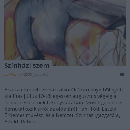
Színházi szem
szinhazhu
•
2008. július 08.
Ezzel a címmel színházi alkotók festményeibõl nyílik
kiállítás július 10-tõl egészen augusztus végéig a
Líceum elsõ emeleti könyvtárában. Most Egerben is
bemutatkozik errõl az oldaláról Tahi Tóth László
Érdemes mûvész, és a Nemzeti Színház igazgatója,
Alföldi Róbert.