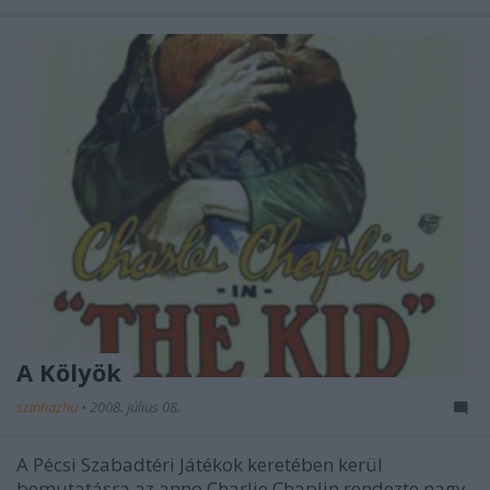
A Kölyök
szinhazhu
•
2008. július 08.
A Pécsi Szabadtéri Játékok keretében kerül
bemutatásra az anno Charlie Chaplin rendezte nagy