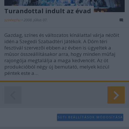
Turandottal indult az évad
szinhazhu
•
2008. július 07.
Gazdag, színes és változatos kínálattal várja nézõit
idén a Szegedi Szabadtéri Játékok. A Dóm téri
fesztivál szervezõi ebben az évben is ügyeltek a
mûsor összeállításakor arra, hogy minden mûfaj
rajongója megtalálja a maga kedvencét. Az öt
produkcióból négy új bemutató, melyek közül
péntek este a…
SÜTI BEÁLLÍTÁSOK MÓDOSÍTÁSA