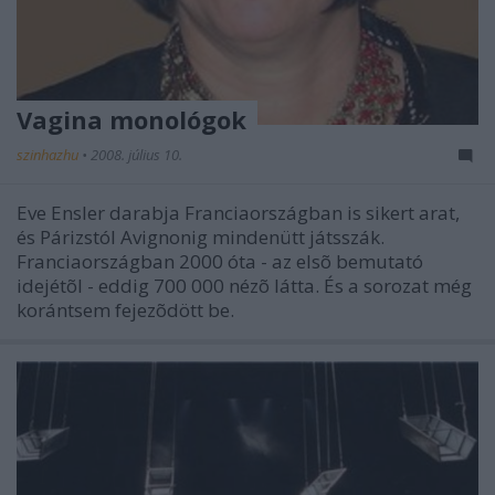
Vagina monológok
szinhazhu
•
2008. július 10.
Eve Ensler darabja Franciaországban is sikert arat,
és Párizstól Avignonig mindenütt játsszák.
Franciaországban 2000 óta - az elsõ bemutató
idejétõl - eddig 700 000 nézõ látta. És a sorozat még
korántsem fejezõdött be.