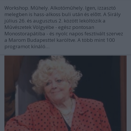
Workshop. Mûhely. Alkotómûhely. Igen, izzasztó
melegben is hass-alkoss buli után és elõtt. A Sirály
július 26. és augusztus 2. között leköltözik a
Mûvészetek Völgyébe - egész pontosan
Monostorapátiba - és nyolc napos fesztivált szervez
a Marom Budapesttel karöltve. A több mint 100
programot kínáló…