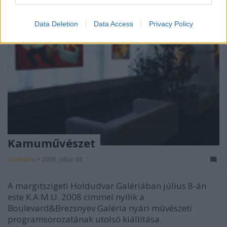
Data Deletion
Data Access
Privacy Policy
Kamuművészet
szinhazhu
•
2008. július 08.
A margitszigeti Holdudvar Galériában július 8-án
este K.A.M.U. 2008 címmel nyílik a
Boulevard&Brezsnyev Galéria nyári mûvészeti
programsorozatának utolsó kiállítása.