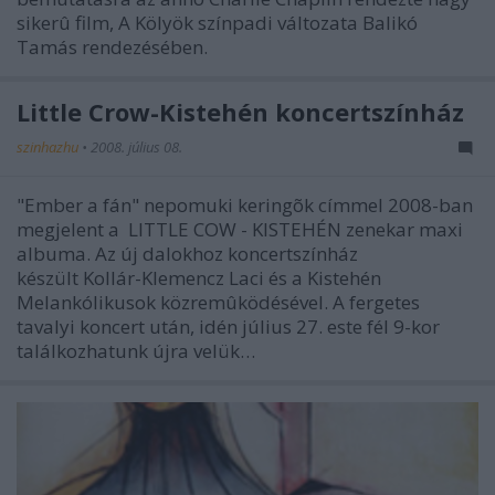
sikerû film, A Kölyök színpadi változata Balikó
Tamás rendezésében.
Little Crow-Kistehén koncertszínház
szinhazhu
•
2008. július 08.
"Ember a fán" nepomuki keringõk címmel 2008-ban
megjelent a LITTLE COW - KISTEHÉN zenekar maxi
albuma. Az új dalokhoz koncertszínház
készült Kollár-Klemencz Laci és a Kistehén
Melankólikusok közremûködésével. A fergetes
tavalyi koncert után, idén július 27. este fél 9-kor
találkozhatunk újra velük…