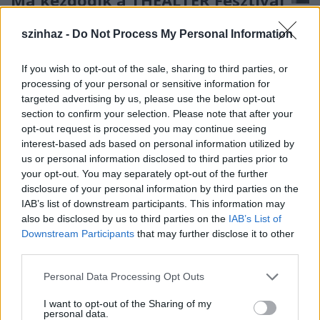
szinhazhu
•
2008. július 09.
szinhaz -
Do Not Process My Personal Information
Ma, 2008. július 23-án, szerdán, a Régi
If you wish to opt-out of the sale, sharing to third parties, or
Zsinagógabeli megnyitóval kezdetét veszi - immár
processing of your personal or sensitive information for
18. alkalommal - a THEALTER fesztivál Szegeden, a
targeted advertising by us, please use the below opt-out
MASZK Egyesület szervezésében. A fesztiválról idén
section to confirm your selection. Please note that after your
napi rendszerességgel tudósítunk blognapló
opt-out request is processed you may continue seeing
formájában, kedvcsinálóként pedig tekintse meg a
interest-based ads based on personal information utilized by
tavalyi…
us or personal information disclosed to third parties prior to
your opt-out. You may separately opt-out of the further
disclosure of your personal information by third parties on the
IAB’s list of downstream participants. This information may
also be disclosed by us to third parties on the
IAB’s List of
Downstream Participants
that may further disclose it to other
third parties.
Please note that this website/app uses one or more Google
Personal Data Processing Opt Outs
services and may gather and store information including but
not limited to your visit or usage behaviour. You may click to
I want to opt-out of the Sharing of my
personal data.
grant or deny consent to Google and its third-party tags to