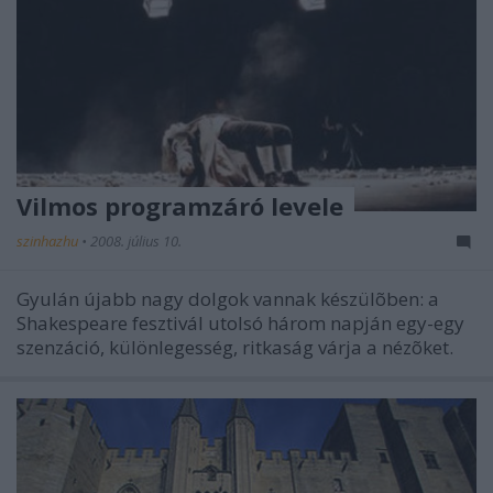
Vilmos programzáró levele
szinhazhu
•
2008. július 10.
Gyulán újabb nagy dolgok vannak készülõben: a
Shakespeare fesztivál utolsó három napján egy-egy
szenzáció, különlegesség, ritkaság várja a nézõket.