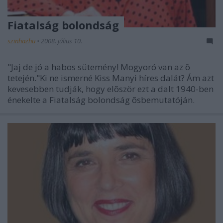
Fiatalság bolondság
szinhazhu
•
2008. július 10.
"Jaj de jó a habos sütemény! Mogyoró van az õ
tetején."Ki ne ismerné Kiss Manyi híres dalát? Ám azt
kevesebben tudják, hogy elõször ezt a dalt 1940-ben
énekelte a Fiatalság bolondság õsbemutatóján.