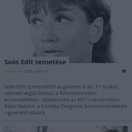
Soós Edit temetése
szinhazhu
•
2008. július 31.
Soós Edit színésznõtõl augusztus 6-án, 11 órakor
vesznek végsõ búcsút a Rákoskeresztúri
köztemetõben - tájékoztatta az MTI-t csütörtökön
Ráksi Katalin, a Színházi Dolgozók Szakszervezetének
ügyvezetõ titkára.