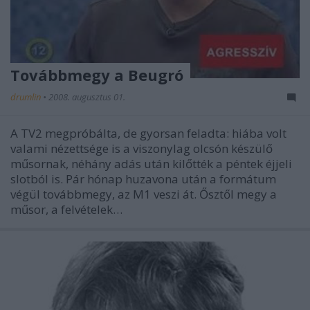
Továbbmegy a Beugró
drumlin
•
2008. augusztus 01.
A TV2 megpróbálta, de gyorsan feladta: hiába volt
valami nézettsége is a viszonylag olcsón készülő
műsornak, néhány adás után kilőtték a péntek éjjeli
slotból is. Pár hónap huzavona után a formátum
végül továbbmegy, az M1 veszi át. Ősztől megy a
műsor, a felvételek…