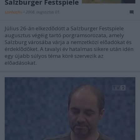
Salzburger Festspiele
szinhazhu
•
2008. augusztus 01.
Július 26-án elkezdõdött a Salzburger Festspiele
augusztus végéig tartó porgramsorozata, amely
Salzburg városába várja a nemzetközi elõadókat és
érdeklõdõket. A tavalyi év hatalmas sikere után idén
egy újabb súlyos téma köré szervezik az
elõadásokat.