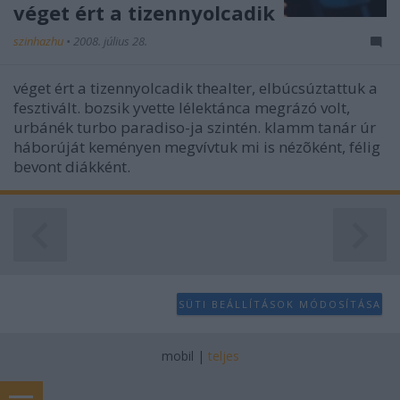
véget ért a tizennyolcadik
szinhazhu
•
2008. július 28.
véget ért a tizennyolcadik thealter, elbúcsúztattuk a
fesztivált. bozsik yvette lélektánca megrázó volt,
urbánék turbo paradiso-ja szintén. klamm tanár úr
háborúját keményen megvívtuk mi is nézõként, félig
bevont diákként.
SÜTI BEÁLLÍTÁSOK MÓDOSÍTÁSA
mobil
|
teljes