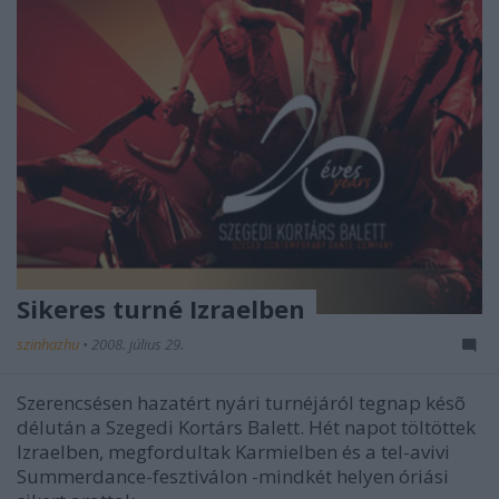
Sikeres turné Izraelben
szinhazhu
•
2008. július 29.
Szerencsésen hazatért nyári turnéjáról tegnap késõ
délután a Szegedi Kortárs Balett. Hét napot töltöttek
Izraelben, megfordultak Karmielben és a tel-avivi
Summerdance-fesztiválon -mindkét helyen óriási