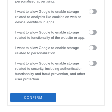
personalized advertising.
Színház
I want to allow Google to enable storage
drumlin
•
2008. július 30.
related to analytics like cookies on web or
device identifiers in apps.
Jodie Redstone: Veszélyes szeszélyek (r. Hegyi Árpád
Jutocsa) írta:martigi Az egész úgy kezdődött... Hogy
I want to allow Google to enable storage
jött egy e-mail, melyben a színház igazgatója kérte,
related to functionality of the website or app.
hogy terjedjen a hír, hogy lesz ez az előadás, mert
olyannyira nem fogynak a jegyek, hogy félő: le kell
I want to allow Google to enable storage
mondaniuk. Több…
related to personalization.
I want to allow Google to enable storage
related to security, including authentication
functionality and fraud prevention, and other
user protection.
CONFIRM