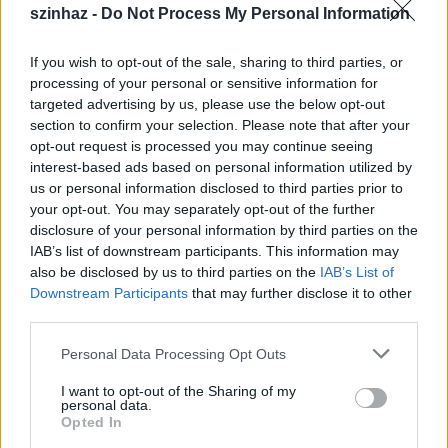
szinhaz -
Do Not Process My Personal Information
Színházi törvénytervezet
If you wish to opt-out of the sale, sharing to third parties, or
processing of your personal or sensitive information for
szinhazhu
•
2008. július 30.
targeted advertising by us, please use the below opt-out
section to confirm your selection. Please note that after your
opt-out request is processed you may continue seeing
A Magyar Dráma Napjára, azaz szeptember 21-ére
interest-based ads based on personal information utilized by
elkészítik az elõadómûvészeti törvény tervezetét, így
us or personal information disclosed to third parties prior to
a parlament már októberben tárgyalhatja a színházi
your opt-out. You may separately opt-out of the further
törvényként ismert koncepciót - mondta
disclosure of your personal information by third parties on the
újságíróknak az Oktatási és Kulturális Minisztérium
IAB’s list of downstream participants. This information may
szakállamtitkára szerdán Budapesten.
also be disclosed by us to third parties on the
IAB’s List of
Downstream Participants
that may further disclose it to other
third parties.
Please note that this website/app uses one or more Google
Personal Data Processing Opt Outs
services and may gather and store information including but
not limited to your visit or usage behaviour. You may click to
I want to opt-out of the Sharing of my
personal data.
grant or deny consent to Google and its third-party tags to
Opted In
use your data for below specified purposes in below Google