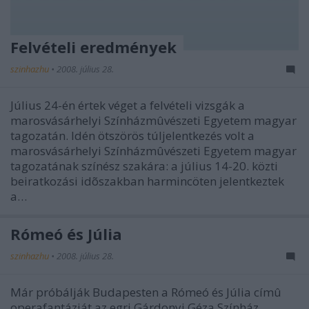
Felvételi eredmények
szinhazhu
•
2008. július 28.
Július 24-én értek véget a felvételi vizsgák a
marosvásárhelyi Színházmûvészeti Egyetem magyar
tagozatán. Idén ötszörös túljelentkezés volt a
marosvásárhelyi Színházmûvészeti Egyetem magyar
tagozatának színész szakára: a július 14-20. közti
beiratkozási idõszakban harmincöten jelentkeztek
a…
Rómeó és Júlia
szinhazhu
•
2008. július 28.
Már próbálják Budapesten a Rómeó és Júlia címû
operafantáziát az egri Gárdonyi Géza Színház