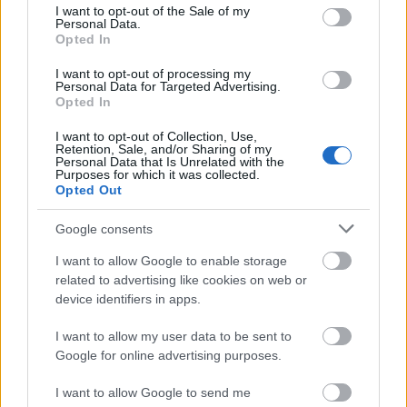
consent section.
I want to opt-out of the Sale of my
Personal Data.
Opted In
I want to opt-out of processing my
Personal Data for Targeted Advertising.
Opted In
I want to opt-out of Collection, Use,
II. Andocsi Művészeti Napok
Retention, Sale, and/or Sharing of my
Personal Data that Is Unrelated with the
Purposes for which it was collected.
szinhazhu
•
2008. július 30.
Opted Out
Második alkalommal rendezik meg augusztus 8-a és
Google consents
10-e között a Somogy megyei Andocson a Mûvészeti
I want to allow Google to enable storage
Napokat. Az ingyenes fesztivál gerincét a színházi
related to advertising like cookies on web or
elõadások adják, de a kínálatban koncertek és
device identifiers in apps.
gyerekprogramok is szerepelnek. A nyitónapon
Kakasülõ címmel színházi kabaré-elõadást láthat a
I want to allow my user data to be sent to
közönség -…
Google for online advertising purposes.
Veszélyes szeszélyek - Ruttkai Éva
I want to allow Google to send me