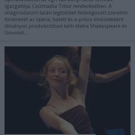
igazgatója, Csizmadia Tibor rendezésében. A
világirodalom talán legtöbbet feldolgozott szerelmi
történetét az opera, balett és a próza ötvözeteként
látványos produkcióban kelti életre Shakespeare és
Gounod…