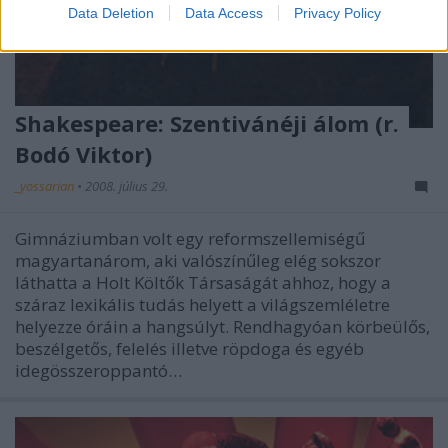
Data Deletion
Data Access
Privacy Policy
Shakespeare: Szentivánéji álom (r.
Bodó Viktor)
_yossarian
•
2008. július 29.
Gimnáziumban volt egy reformszellemiségű
magyartanárom, aki valószínűleg elég sokszor
láthatta a Holt Költők Társaságát ahhoz, hogy a
száraz lexikális tudás helyett a világszemléletre
helyezze óráin a hangsúlyt. Rendhagyóan körbeülős,
beszélgetős, felelés illetve röpdoga és egyéb
idegösszeroppantó…