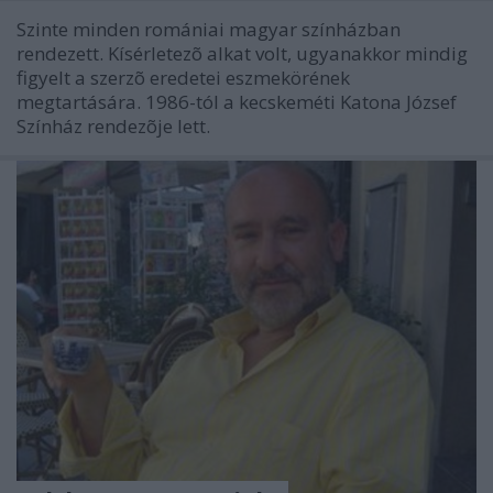
Szinte minden romániai magyar színházban
rendezett. Kísérletezõ alkat volt, ugyanakkor mindig
figyelt a szerzõ eredetei eszmekörének
megtartására. 1986-tól a kecskeméti Katona József
Színház rendezõje lett.