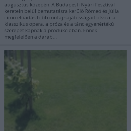
augusztus közepén. A Budapesti Nyári Fesztivál
keretein belül bemutatásra kerülõ Rómeó és Júlia
címû elõadás több mûfaj sajátosságait ötvözi: a
klasszikus opera, a próza és a tánc egyenértékû
szerepet kapnak a produkcióban. Ennek
megfelelõen a darab…