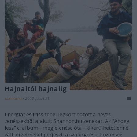
Hajnaltól hajnalig
szinhazhu
•
2008. július 31.
Energiát és friss zenei légkört hozott a neves
zenészekbõl alakult Shannon.hu zenekar. Az "Ahogy
lesz" c. album - megjelenése óta - kikerülhetetlenné
vált, érzelmeket gerjeszt: a szakma és a közönség