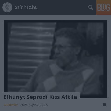
Színház.hu
Elhunyt Seprődi Kiss Attila
szinhazhu
•
2008. augusztus 01.