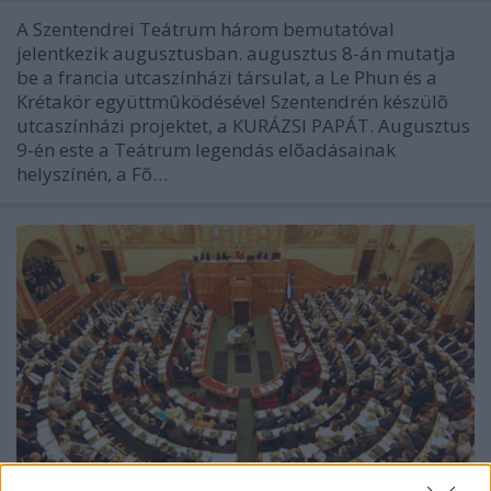
A Szentendrei Teátrum három bemutatóval
jelentkezik augusztusban. augusztus 8-án mutatja
be a francia utcaszínházi társulat, a Le Phun és a
Krétakör együttmûködésével Szentendrén készülõ
utcaszínházi projektet, a KURÁZSI PAPÁT. Augusztus
9-én este a Teátrum legendás elõadásainak
helyszínén, a Fõ…