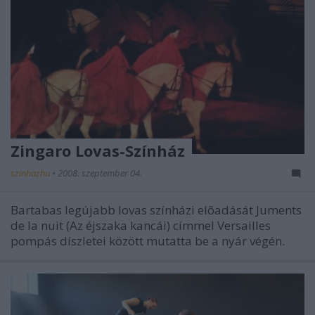
Zingaro Lovas-Színház
szinhazhu
•
2008. szeptember 04.
Bartabas legújabb lovas színházi elõadását Juments
de la nuit (Az éjszaka kancái) címmel Versailles
pompás díszletei között mutatta be a nyár végén.