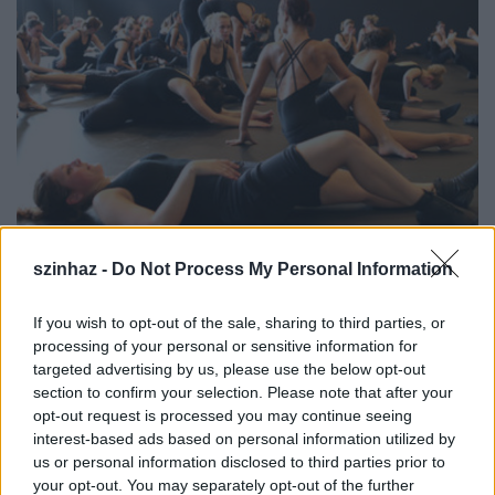
Táncmaraton 2008
szinhaz -
Do Not Process My Personal Information
szinhazhu
•
2008. szeptember 04.
If you wish to opt-out of the sale, sharing to third parties, or
processing of your personal or sensitive information for
A Trafó évadát, idén elõször, a Mûhely Alapítvány
targeted advertising by us, please use the below opt-out
által hat éve elindított Táncmaraton nyitja - táncórák
section to confirm your selection. Please note that after your
folyamatosan, két napon át, kezdõknek és
opt-out request is processed you may continue seeing
haladóknak. A kurzus iránytû modern és kortárs
interest-based ads based on personal information utilized by
tánctechnikákhoz, mozgástréningekhez.
us or personal information disclosed to third parties prior to
your opt-out. You may separately opt-out of the further