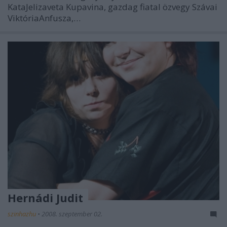
KataJelizaveta Kupavina, gazdag fiatal özvegy Szávai
ViktóriaAnfusza,…
Hernádi Judit
szinhazhu
•
2008. szeptember 02.