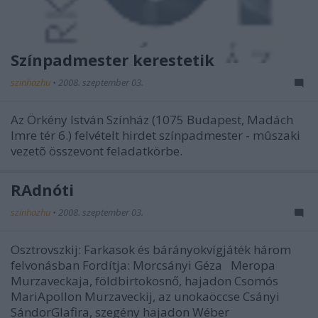
Színpadmester kerestetik
szinhazhu
•
2008. szeptember 03.
Az Örkény István Színház (1075 Budapest, Madách
Imre tér 6.) felvételt hirdet színpadmester - mûszaki
vezetõ összevont feladatkörbe.
RAdnóti
szinhazhu
•
2008. szeptember 03.
Osztrovszkij: Farkasok és bárányokvígjáték három
felvonásban Fordítja: Morcsányi Géza Meropa
Murzaveckaja, földbirtokosnő, hajadon Csomós
MariApollon Murzaveckij, az unokaöccse Csányi
SándorGlafira, szegény hajadon Wéber