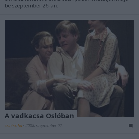
be szeptember 26-án.
A vadkacsa Oslóban
szinhazhu
•
2008. szeptember 02.