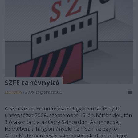
SZFE tanévnyitó
szinhazhu
•
2008. szeptember 05.
A Színház-és Filmmûvészeti Egyetem tanévnyitó
ünnepségét 2008. szeptember 15-én, hétfõn délután
3 órakor tartja az Ódry Színpadon. Az ünnepség
keretében, a hagyományokhoz híven, az egykori
Alma Materben neves színmûvészek, dramaturgok