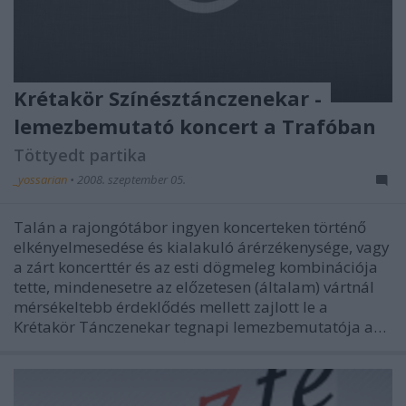
Krétakör Színésztánczenekar -
lemezbemutató koncert a Trafóban
Töttyedt partika
_yossarian
•
2008. szeptember 05.
Talán a rajongótábor ingyen koncerteken történő
elkényelmesedése és kialakuló árérzékenysége, vagy
a zárt koncerttér és az esti dögmeleg kombinációja
tette, mindenesetre az előzetesen (általam) vártnál
mérsékeltebb érdeklődés mellett zajlott le a
Krétakör Tánczenekar tegnapi lemezbemutatója a…