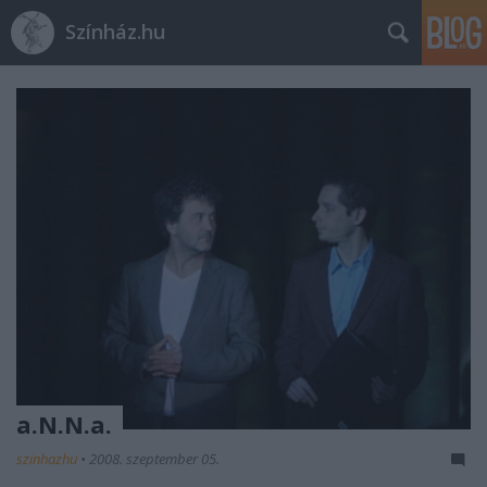
Színház.hu
a.N.N.a.
szinhazhu
•
2008. szeptember 05.