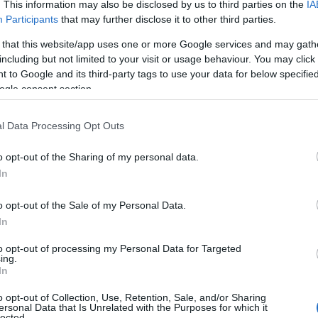
. This information may also be disclosed by us to third parties on the
IA
Participants
that may further disclose it to other third parties.
 that this website/app uses one or more Google services and may gath
Elhunyt Leszták Tibor
including but not limited to your visit or usage behaviour. You may click 
Mély fájdalommal tudatjuk, hogy a MU Színház
 to Google and its third-party tags to use your data for below specifi
cember
alapítója, mûvészeti vezetõje, munkatársunk, bará
ogle consent section.
Leszták Tibor, hosszantartó, bátorsággal és
méltósággal viselt betegség után 2008. december 2
l Data Processing Opt Outs
én, 53 éves korában elhunyt.
o opt-out of the Sharing of my personal data.
In
o opt-out of the Sale of my Personal Data.
In
to opt-out of processing my Personal Data for Targeted
ing.
In
o opt-out of Collection, Use, Retention, Sale, and/or Sharing
ersonal Data that Is Unrelated with the Purposes for which it
Balfácánt vacsorára
lected.