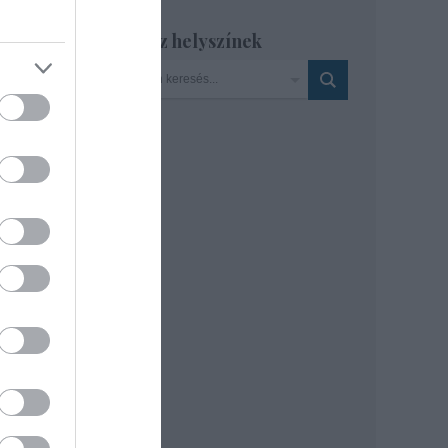
gét a
Szinház helyszínek
orára
a a
akkor