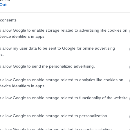
Out
gi" és
2008 szilveszterén is új bemutatóval várja közönsé
Tamási Áron Színház. Francis Veber Balfácánt vacs
val a
címû fergeteges vígjátékát Mircea Corniºteanu, a
consents
ának
Craiovai Nemzeti Színház igazgatója rendezi a
o allow Google to enable storage related to advertising like cookies on
marad
sepsiszentgyörgyi színházban. A darab története
evice identifiers in apps.
rendkívül mulatságos. A fõhõs egy gazdag…
o allow my user data to be sent to Google for online advertising
s.
to allow Google to send me personalized advertising.
o allow Google to enable storage related to analytics like cookies on
evice identifiers in apps.
o allow Google to enable storage related to functionality of the website
Géczi Zoltán: Átégetve
Egyformának kell lennünk! Ha mindenki hasonmás
o allow Google to enable storage related to personalization.
at
másiknak, akkor mindenki boldog, megelégedett, 
odolay
nincs többé akitõl félni kell, vagy akihez a másikat
o allow Google to enable storage related to security, including