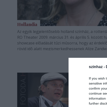
Hollandia
Az egyik legjelentõsebb holland színház, a rotter
RO Theater 2009. március 31. és április 5. között 
showcase elõadását tûzi mûsorra, hogy az érdekl
rövid idõ alatt megismerkedhessenek Alize Zandwi
producer és mûvészeti vezetõ, valamint a fiatal és
ígéretes színházcsináló, Jetse…
szinhaz -
If you wish 
sensitive in
confirm you
continue se
information 
further disc