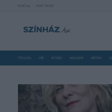
PORT
.hu
PORT TICKET
FŐOLDAL
HÍR
INTERJÚ
MAGAZIN
KRITIKA
S