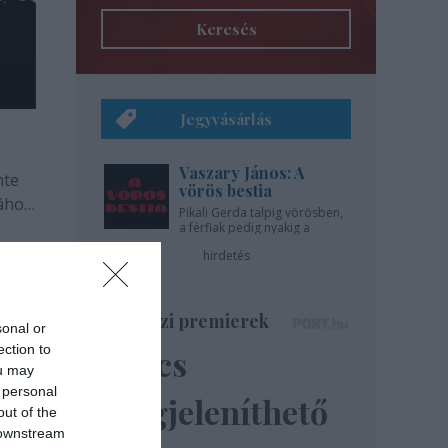
Keresés
Jegyvásárlás
Vaszary János: A
nte
vörös bestia
sához
Pikali Gerda talpig vörösben,
a férfiak pedig nyakig a
pácban - az Újszínházban!
hirdetés
Színházi premierek
sonal or
ection to
Nincs
ou may
 personal
megjeleníthető
out of the
 downstream