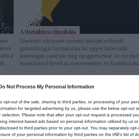
A tisztabúza éjszakája
dami
Szeretett városunk csendes békéjét erõsödõ
három
galambbúgás korbácsolja fel, egyre bizarrabb
õdõk e
jelenségek zavarják meg nyugalmunkat. Az író elei
jk
gyanútlanul figyeli az eseményeket, és foglalkozá
híven beszámolókat készít, ám egy napon
becsengetnek hozzá különös szomszédai, hogy
kölcsönkérjék a…
Do Not Process My Personal Information
to opt-out of the sale, sharing to third parties, or processing of your per
formation for targeted advertising by us, please use the below opt-out s
r selection. Please note that after your opt-out request is processed y
eing interest-based ads based on personal information utilized by us or
disclosed to third parties prior to your opt-out. You may separately opt-
losure of your personal information by third parties on the IAB’s list of