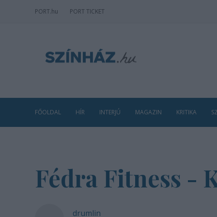
PORT
.hu
PORT TICKET
FŐOLDAL
HÍR
INTERJÚ
MAGAZIN
KRITIKA
S
Fédra Fitness - 
drumlin