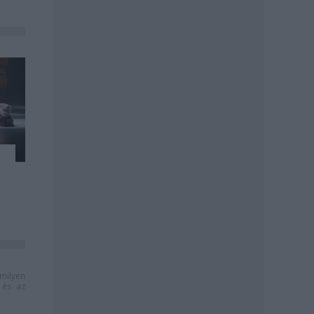
milyen
és az