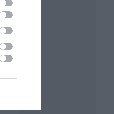
t és
ncs