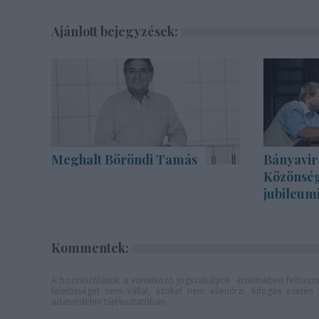
Ajánlott bejegyzések:
Meghalt Böröndi Tamás
Bányavir
Közönség
jubileum
Kommentek:
A hozzászólások a
vonatkozó jogszabályok
értelmében felhaszná
felelősséget nem vállal, azokat nem ellenőrzi. Kifogás eseté
adatvédelmi tájékoztatóban
.