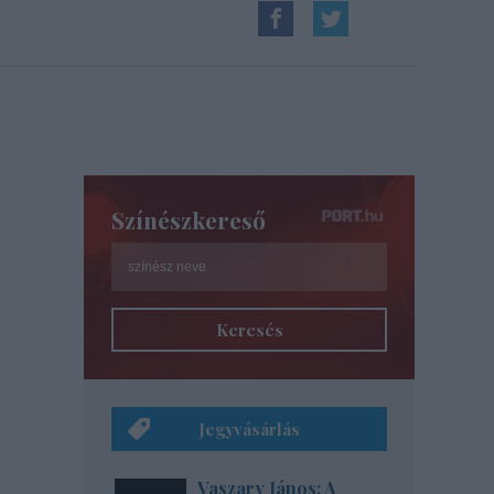
Színészkereső
Keresés
Jegyvásárlás
Vaszary János: A