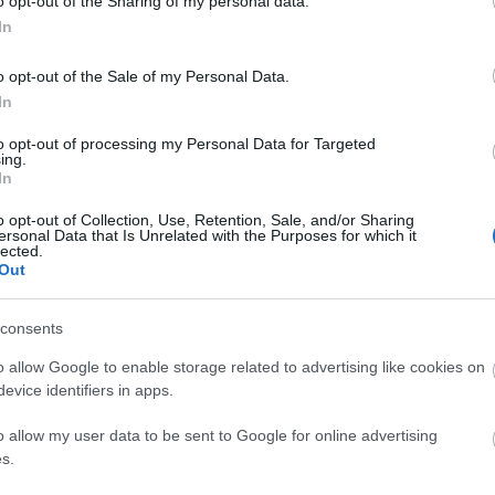
o opt-out of the Sharing of my personal data.
In
íthető volt, hogy egy ilyen mixnél nagyobb a pozitív
o opt-out of the Sale of my Personal Data.
És valóban.
In
ználja ki Tasnádi, jó húzás az elején a görög pante
to opt-out of processing my Personal Data for Targeted
ing.
eni megtekintése, a mi esténken éppen pl Kovács
In
. Ezután persze alap a spinningbringák, súlyok,
o opt-out of Collection, Use, Retention, Sale, and/or Sharing
etekbe, nagyon jó, hogy soha nem lesz ez túl sok v
ersonal Data that Is Unrelated with the Purposes for which it
lected.
kus agymenése).
Out
t láthattunk, a régről ismert arcok hozzák a szokásos
consents
űködnek a komásokkal. A fiatal fiúk-lányok abszolút
o allow Google to enable storage related to advertising like cookies on
szokott csapat benyomását keltve; itt nincs a zavar
evice identifiers in apps.
lehetett érezni a két eltérő korosztály között. Itt 
 Vince megint nagyon ott van, a pesterzsébeti külte
o allow my user data to be sent to Google for online advertising
ő magukat, ugyanakkor a karikatúra mögött érezhet
s.
k is ismét nagyon jók, nálam Jaskó Bálint szorul kicsi