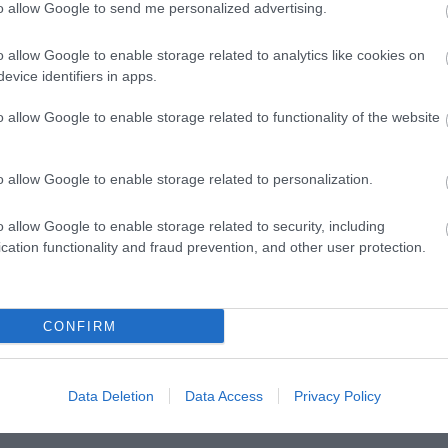
to allow Google to send me personalized advertising.
o allow Google to enable storage related to analytics like cookies on
áló, Tasnádi szövegében rengeteg a zseniális fordula
evice identifiers in apps.
 nekem működik az előadás, ugyanakkor valamiért ni
o allow Google to enable storage related to functionality of the website
urranás, nem fogok feliratkozni a minden bizonnyal
ge.
o allow Google to enable storage related to personalization.
o allow Google to enable storage related to security, including
cation functionality and fraud prevention, and other user protection.
CONFIRM
ászló
Data Deletion
Data Access
Privacy Policy