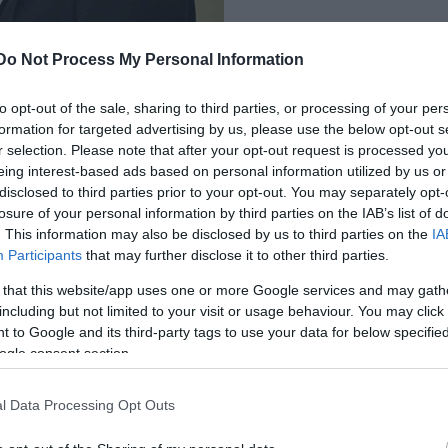
Do Not Process My Personal Information
nlkozik neki, majd mikor a fiú visszautasítja,
lta
to opt-out of the sale, sharing to third parties, or processing of your per
- az ókori görög szöveggyűjteményt felütve
formation for targeted advertising by us, please use the below opt-out s
ténetet találunk, de persze elég mondjuk a görög
r selection. Please note that after your opt-out request is processed y
i, ha
valami másra
vágyunk.
eing interest-based ads based on personal information utilized by us or
disclosed to third parties prior to your opt-out. You may separately opt-
száj volt jegyet foglalni a Fédra Fitnessre, ami épp
losure of your personal information by third parties on the IAB’s list of
. This information may also be disclosed by us to third parties on the
IA
bb premierje címért folyó versenyben. Döntésünkben
Participants
that may further disclose it to other third parties.
 that this website/app uses one or more Google services and may gath
including but not limited to your visit or usage behaviour. You may click 
 to Google and its third-party tags to use your data for below specifi
ogle consent section.
csoportja, élükön az örök kedvenc Csákányi Eszterrel és Ka
l Data Processing Opt Outs
rint Lass Bea, Jelinek Erzsébet, Jaskó Bálint, Zrínyi-Gál 