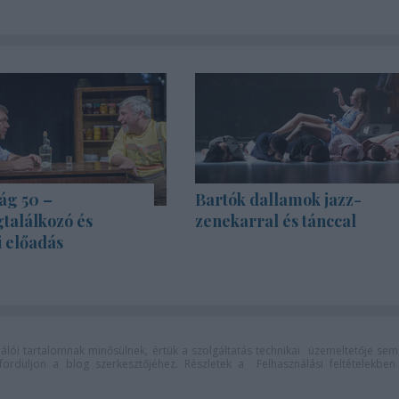
ág 50 –
Bartók dallamok jazz-
találkozó és
zenekarral és tánccal
i előadás
lói tartalomnak minősülnek, értük a
szolgáltatás technikai
üzemeltetője sem
n forduljon a blog szerkesztőjéhez. Részletek a
Felhasználási feltételekben