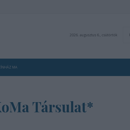
2026. augusztus 6., csütörtök
ZÍNHÁZ MA
KoMa Társulat*