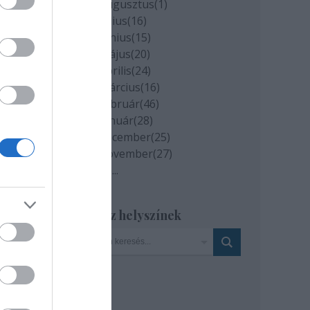
2020 augusztus
(
1
)
2020 július
(
16
)
2020 június
(
15
)
2020 május
(
20
)
2020 április
(
24
)
2020 március
(
16
)
ont
2020 február
(
46
)
2020 január
(
28
)
2019 december
(
25
)
agy
2019 november
(
27
)
Tovább
...
Szinház helyszínek
 az
kell
lki
ő
t