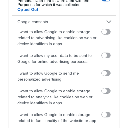
Personal Data that Is Unrelated with the
törvényei döntik el. Ezt nem én látom, hanem azok,
Purposes for which it was collected.
akik nap mint nap ott vannak fent, illetve a színpad
Opted Out
körül, és a szöveggel dolgoznak. Bármilyen
változtatási kérelemre nyitott vagyok, ha az nem a
Google consents
darab alapkoncepciója ellen dolgozik. Húzok, írok,
I want to allow Google to enable storage
alakítok - hogy az előrehaladást megkönnyítsem,
related to advertising like cookies on web or
illetve zökkenőmentessé tegyem.
device identifiers in apps.
- A magyar kultúra "időtlen" kérdéseivel foglalkozó,
I want to allow my user data to be sent to
Janus Pannoniusról szóló produkció osztatlan sikert
Google for online advertising purposes.
aratott. Melyik a nehezebb számodra, meglévő
karaktereket és részben adott történetet adaptálni,
I want to allow Google to send me
vagy egy teljesen új történetet megírni?
personalized advertising.
Zalán Tibor:
Osztatlan sikert talán nem.
I want to allow Google to enable storage
Szerencsére, vagy sajnos. Olvastam nagyon kemény
related to analytics like cookies on web or
fikázást is az előadásról a napokban (azért
device identifiers in apps.
használom ezt a szót, mert nem találok pontosabb
kifejezést az írás műfajára), de ilyesmikre is
I want to allow Google to enable storage
számítani kell egy ilyen darab és előadás kapcsán.
related to functionality of the website or app.
Én nagyon szerettem a Janust, és lehet, hogy nem