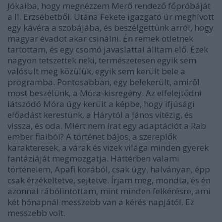
Jókaiba, hogy megnézzem Merő rendező főpróbáját
a II. Erzsébetből. Utána Fekete igazgató úr meghívott
egy kávéra a szobájába, és beszélgettünk arról, hogy
magyar évadot akar csinálni. Én remek ötletnek
tartottam, és egy csomó javaslattal álltam elő. Ezek
nagyon tetszettek neki, természetesen egyik sem
valósult meg közülük, egyik sem került bele a
programba. Pontosabban, egy belekerült, amiről
most beszélünk, a Móra-kisregény. Az elfelejtődni
látszódó Móra úgy került a képbe, hogy ifjúsági
előadást kerestünk, a Hárytól a János vitézig, és
vissza, és oda. Miért nem írat egy adaptációt a Rab
ember fiaiból? A történet bájos, a szereplők
karakteresek, a várak és vizek világa minden gyerek
fantáziáját megmozgatja. Háttérben valami
történelem, Apafi korából, csak úgy, halványan, épp
csak érzékeltetve, sejtetve. Írjam meg, mondta, és én
azonnal rábólintottam, mint minden felkérésre, ami
két hónapnál messzebb van a kérés napjától. Ez
messzebb volt.