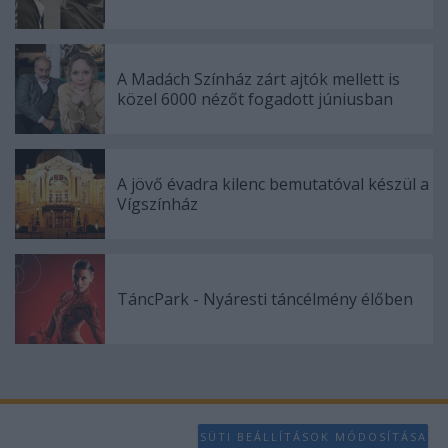
A Madách Színház zárt ajtók mellett is
közel 6000 nézőt fogadott júniusban
A jövő évadra kilenc bemutatóval készül a
Vígszínház
TáncPark - Nyáresti táncélmény élőben
SÜTI BEÁLLÍTÁSOK MÓDOSÍTÁSA