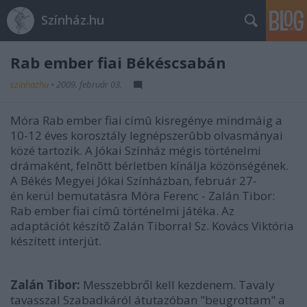
Színház.hu
Rab ember fiai Békéscsabán
szinhazhu
•
2009. február 03.
Móra Rab ember fiai címû kisregénye mindmáig a
10-12 éves korosztály legnépszerûbb olvasmányai
közé tartozik. A Jókai Színház mégis történelmi
drámaként, felnõtt bérletben kínálja közönségének.
A Békés Megyei Jókai Színházban, február 27-
én kerül bemutatásra Móra Ferenc - Zalán Tibor:
Rab ember fiai címû történelmi játéka. Az
adaptációt készítõ Zalán Tiborral Sz. Kovács Viktória
készített interjút.
Zalán Tibor:
Messzebbről kell kezdenem. Tavaly
tavasszal Szabadkáról átutazóban "beugrottam" a