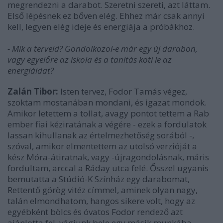
megrendezni a darabot. Szeretni szereti, azt láttam.
Első lépésnek ez bőven elég. Ehhez már csak annyi
kell, legyen elég ideje és energiája a próbákhoz.
- Mik a terveid? Gondolkozol-e már egy új darabon,
vagy egyelőre az iskola és a tanítás köti le az
energiáidat?
Zalán Tibor:
Isten tervez, Fodor Tamás végez,
szoktam mostanában mondani, és igazat mondok.
Amikor letettem a tollat, avagy pontot tettem a Rab
ember fiai kéziratának a végére - ezek a fordulatok
lassan kihullanak az értelmezhetőség sorából -,
szóval, amikor elmentettem az utolsó verzióját a
kész Móra-átiratnak, vagy -újragondolásnak, máris
fordultam, arccal a Ráday utca felé. Ősszel ugyanis
bemutatta a Stúdió-K Színház egy darabomat,
Rettentő görög vitéz címmel, aminek olyan nagy,
talán elmondhatom, hangos sikere volt, hogy az
egyébként bölcs és óvatos Fodor rendező azt
ajánlotta fel, vágjunk bele egy másik munkába,