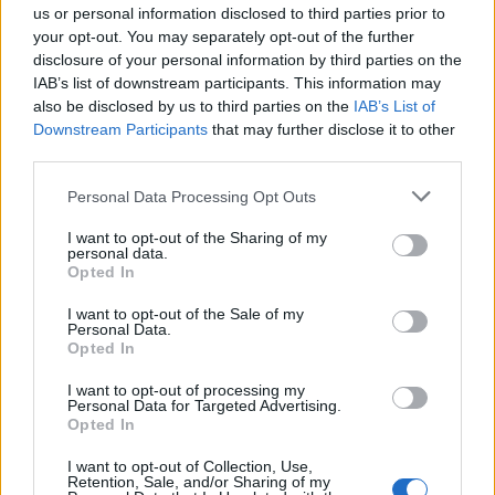
koromban minden szóért, mondatért közelharcot
us or personal information disclosed to third parties prior to
your opt-out. You may separately opt-out of the further
vívtam színésszel, rendezővel, dramaturggal.
disclosure of your personal information by third parties on the
Évtizednyinél több színházi gyakorlat után tudom,
IAB’s list of downstream participants. This information may
hogy alkotótársként kell kezelni a színészt és a
also be disclosed by us to third parties on the
IAB’s List of
rendezőt és a díszletezőt és a világítót és a
Downstream Participants
that may further disclose it to other
hangosítót és a súgót és a jegyszedőt és a...
third parties.
elakadtam, mert annyi mindenkit még... a díszlet- és
jelmeztervező kimaradt a szabászokkal együtt, de
Please note that this website/app uses one or more Google
Personal Data Processing Opt Outs
fölemlíthetném a zeneszerzőt, és ha lesznek, a
services and may gather and store information including but
zenészeket... Azt akartam ezzel dadogni itt, hogy
not limited to your visit or usage behaviour. You may click to
I want to opt-out of the Sharing of my
personal data.
minden véleményt, észrevételt, javaslatot vagy
grant or deny consent to Google and its third-party tags to
Opted In
tanácsot és/vagy kérést meg kell hallgatnom, és
use your data for below specified purposes in below Google
amelyik működőképesebbé teszi az előadást, azt
consent section.
I want to opt-out of the Sale of my
azonnal el kell fogadnom, még akkor is, ha az én
Personal Data.
Opted In
elképzelésemmel szöges ellentétben áll.
A segítést pedig úgy értem, hogy ne kalandozzak el
I want to opt-out of processing my
folyton a kérdéstől vagy magamtól, hogy attól
Personal Data for Targeted Advertising.
Opted In
kezdve, hogy a színház asztalára letettem a szöveget,
megszűnt a kompetenciám fölötte. Hogy egy szöveg
I want to opt-out of Collection, Use,
hogy működik a színpadon, azt a színpad és annak
Retention, Sale, and/or Sharing of my