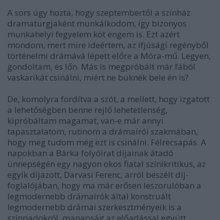
A sors úgy hozta, hogy szeptembertől a színház
dramaturgjaként munkálkodom, így bizonyos
munkahelyi fegyelem köt engem is. Ezt azért
mondom, mert mire ideértem, az ifjúsági regényből
történelmi drámává lépett előre a Móra-mű. Legyen,
gondoltam, és lőn. Más is megpróbált már fából
vaskarikát csinálni, miért ne buknék bele én is?
De, komolyra fordítva a szót, a mellett, hogy izgatott
a lehetőségben benne rejlő lehetetlenség,
kipróbáltam magamat, van-e már annyi
tapasztalatom, rutinom a drámaírói szakmában,
hogy meg tudom még ezt is csinálni. Félrecsapás. A
napokban a Bárka folyóirat díjainak átadó
ünnepségén egy nagyon okos fiatal színikritikus, az
egyik díjazott, Darvasi Ferenc, arról beszélt díj-
foglalójában, hogy ma már erősen leszorulóban a
legmodernebb drámaírók által konstruált
legmodernebb drámai szerkesztményeik is a
színpadokról, manapság az előadással együtt