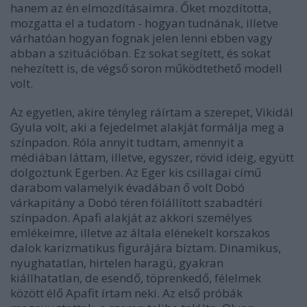
hanem az én elmozdításaimra. Őket mozdította,
mozgatta el a tudatom - hogyan tudnának, illetve
várhatóan hogyan fognak jelen lenni ebben vagy
abban a szituációban. Ez sokat segített, és sokat
nehezített is, de végső soron működtethető modell
volt.
Az egyetlen, akire tényleg ráírtam a szerepet, Vikidál
Gyula volt, aki a fejedelmet alakját formálja meg a
színpadon. Róla annyit tudtam, amennyit a
médiában láttam, illetve, egyszer, rövid ideig, együtt
dolgoztunk Egerben. Az Eger kis csillagai című
darabom valamelyik évadában ő volt Dobó
várkapitány a Dobó téren fölállított szabadtéri
színpadon. Apafi alakját az akkori személyes
emlékeimre, illetve az általa elénekelt korszakos
dalok karizmatikus figurájára bíztam. Dinamikus,
nyughatatlan, hirtelen haragú, gyakran
kiállhatatlan, de esendő, töprenkedő, félelmek
között élő Apafit írtam neki. Az első próbák