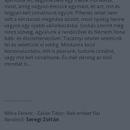
most, amíg nagyon érezzük egymást, és azt, mit és
hogyan kell csinálnunk együtt. Pihenés tehát nem
volt a két darab megírása között, most nyakig benne
vagyok egy újabb vállalkozásba. Szokás szerint még
nincs szöveg, agyalunk a rendezővel és Németh Ilona
báb- és díszlettervezővel. Tucatnyi ötletet vetettünk
fel és vetettünk el eddig. Mostanra kezd
körvonalazódni, mit is akarunk, tudunk csinálni,
vagy mit kell csinálnunk. És már dereng az első
mondat is...
----------------
Móra Ferenc - Zalán Tibor: Rab ember fiai
Rendező:
Seregi Zoltán