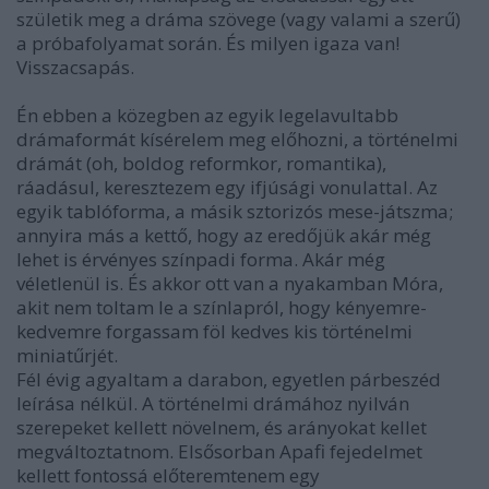
születik meg a dráma szövege (vagy valami a szerű)
a próbafolyamat során. És milyen igaza van!
Visszacsapás.
Én ebben a közegben az egyik legelavultabb
drámaformát kísérelem meg előhozni, a történelmi
drámát (oh, boldog reformkor, romantika),
ráadásul, keresztezem egy ifjúsági vonulattal. Az
egyik tablóforma, a másik sztorizós mese-játszma;
annyira más a kettő, hogy az eredőjük akár még
lehet is érvényes színpadi forma. Akár még
véletlenül is. És akkor ott van a nyakamban Móra,
akit nem toltam le a színlapról, hogy kényemre-
kedvemre forgassam föl kedves kis történelmi
miniatűrjét.
Fél évig agyaltam a darabon, egyetlen párbeszéd
leírása nélkül. A történelmi drámához nyilván
szerepeket kellett növelnem, és arányokat kellet
megváltoztatnom. Elsősorban Apafi fejedelmet
kellett fontossá előteremtenem egy