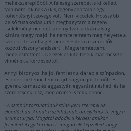
mellékszereplőből. A feleség szerepét is ki kellett
találnom, akinek a (kis)regényben talán egy
köhentésnyi szövege volt. Nem viccelek. Hosszabb
belső tusakodás után meghagytam a regény
cselekménymenetét, ami nyilván a drámaiság
kárára megy majd, ha nem teremtem meg helyette a
színpad feszültségét, nem élesítem a szereplők
közötti viszonyrendszert... Megteremtettem,
megélesítettem... De ezek és kifejtéseik már messze
vinnének a kérdésedtől.
Annyi bizonyos, ha jól fent lesz a darab a színpadon,
és miért ne lenne fent majd nagyon jól, felnőtt és
gyerek, kamasz és aggastyán egyaránt nézheti, és ha
szerencsénk lesz, még öröme is telik benne.
- A színház társulatának színe-java szerepel az
előadásban. Annak a színháznak, amelyiknek Te vagy a
dramaturgja. Magától adódik a kérdés: amikor
felépítettél egy karaktert, magad elé képzelted, hogy
milyen lesz az egy adott színész által megelevenítve,