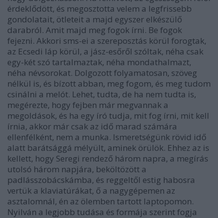
érdeklődött, és megosztotta velem a legfrissebb
gondolatait, ötleteit a majd egyszer elkészülő
darabról. Amit majd meg fogok írni. Be fogok
fejezni. Akkori sms-ei a szereposztás körül forogtak,
az Ecsedi láp körül, a jász-esőről szóltak, néha csak
egy-két szó tartalmaztak, néha mondathalmazt,
néha névsorokat. Dolgozott folyamatosan, szöveg
nélkül is, és bízott abban, meg fogom, és meg tudom
csinálni a melót. Lehet, tudta, de ha nem tudta is,
megérezte, hogy fejben már megvannak a
megoldások, és ha egy író tudja, mit fog írni, mit kell
írnia, akkor már csak az idő marad számára
ellenfélként, nem a munka. Ismeretségünk rövid idő
alatt barátsággá mélyült, aminek örülök. Ehhez az is
kellett, hogy Seregi rendező három napra, a megírás
utolsó három napjára, beköltözött a
padlásszobácskámba, és reggeltől estig habosra
vertük a klaviatúrákat, ő a nagygépemen az
asztalomnál, én az ölemben tartott laptopomon.
Nyilván a legjobb tudása és formája szerint fogja