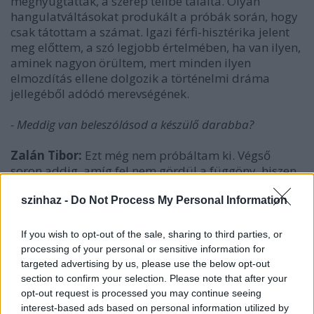
megnyugtattak, a szerep telibe találta. Olyan
hangulatváltásokat produkált a próbák során, hogy
csak tátottam a számat. Igazi férfi-hisztérika jelent
meg előttem, a szó legjobb értelmében, ha van ilyen,
aminek nagyon örültem, mert minden ilyen
elmozdítás ellene dolgozik a történelmi dráma
jellegéből adódó merevségének.
- Meddig van beleszólásod a készülő darabba?
Zalán Tibor:
Ezt még nem próbáltam ki. Végső
soron addig, amíg fel nem gördül a függöny, hiszen
ebben a színházban dolgozom, dramaturg is
vagyok, ha most hivatalosan nem is a saját
szinhaz -
Do Not Process My Personal Information
hajcsárom, jótevőm vagy megnyomorítóm. Tehát,
alanyi és tárgyi jogon, bármikor beülhetek a Zalán-
If you wish to opt-out of the sale, sharing to third parties, or
átirat próbáit nézni, és konzultálhatok a rendező
processing of your personal or sensitive information for
úrral. Azt gondolom azonban, és ez már évek súlyos
targeted advertising by us, please use the below opt-out
tapasztalata, attól kezdve, hogy a darabot leadtam,
section to confirm your selection. Please note that after your
nekem nem beleszólnom kell, hanem belesegítenem
opt-out request is processed you may continue seeing
a munkába. Kezdő dráma- és hangjátékíró
interest-based ads based on personal information utilized by