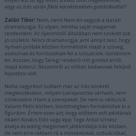
vagy az írás során fiktív karakterekben gondolkodtál?
Zalán Tibor:
Nem, nem! Nem én vagyok a darab
dramaturgja. Ez olyan, mintha saját magamat
rendezném. Az ilyesmiből általában nem szokott sok
jó születni. Nincs dramaturgja, ami annyit tesz, hogy
nyilván próbák közben formálódik majd a szöveg,
alakulnak és forrósodnak fel a szituációk. Gondolom
én. Azután, hogy Seregi rendező mit gondol erről,
majd kiderül. Részemről az előbbi kedvesnek feltűnő
hipotézis volt.
Noha nagyrészt tudtam már az írás konkrét
megkezdésekor, milyen szereposztás várható, nem
színészekre írtam a szerepeket. De nem is nélkülük.
Valami fiktív közben, közöttiségben formálódtak ki a
figuráim. Értem ezen azt, hogy előttem volt példának
okáért Kovács Edit vagy épp Tege Antal színész
alakja és eddig megismert játékmódja írás közben,
de nem erre raktam rá a mondatokat, szituációkat,