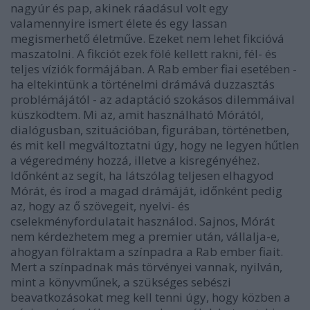
nagyúr és pap, akinek ráadásul volt egy
valamennyire ismert élete és egy lassan
megismerhető életműve. Ezeket nem lehet fikcióvá
maszatolni. A fikciót ezek fölé kellett rakni, fél- és
teljes víziók formájában. A Rab ember fiai esetében -
ha eltekintünk a történelmi drámává duzzasztás
problémájától - az adaptáció szokásos dilemmáival
küszködtem. Mi az, amit használható Mórától,
dialógusban, szituációban, figurában, történetben,
és mit kell megváltoztatni úgy, hogy ne legyen hűtlen
a végeredmény hozzá, illetve a kisregényéhez.
Időnként az segít, ha látszólag teljesen elhagyod
Mórát, és írod a magad drámáját, időnként pedig
az, hogy az ő szövegeit, nyelvi- és
cselekményfordulatait használod. Sajnos, Mórát
nem kérdezhetem meg a premier után, vállalja-e,
ahogyan fölraktam a színpadra a Rab ember fiait.
Mert a színpadnak más törvényei vannak, nyilván,
mint a könyvműnek, a szükséges sebészi
beavatkozásokat meg kell tenni úgy, hogy közben a