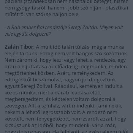
páciens (szándékosan nem használok beteget, hiszen
nem gyógyításról, hanem - jobb szó híján - plasztikai
műtétről van szó) se haljon bele.
- A Rab ember fiai rendezője Seregi Zoltán. Milyen volt
vele együtt dolgozni?
Zalán Tibor:
A múlt idő talán túlzás, még a munka
elején tartunk. Eddig nem volt hangos szó közöttünk.
Nem zárom ki, hogy lesz, vagy lehet, a rendezés, egy
dráma eljuttatása az előadásig idegmunka, minden
megtörténhet közben. Azért, reménykedem. Az
eddigiekről beszámolva, nagyon jól dolgoztunk
együtt Seregi Zolival. Ráadásul, keményen indult a
közös munka, mert a darab leadása előtt
megbetegedtem, és képtelen voltam dolgozni a
szövegen. Állt a színház, várt mindenki - ami nekik,
nekem a lehető legrosszabb volt. A rendező nem
követelt, nem fenyegetőzött, nem zsarolt azzal, hogy
kicsúszunk az időből, hogy mindenki várja már,
hogy dolgozhasson. Ha felhívott, az egészségem felől