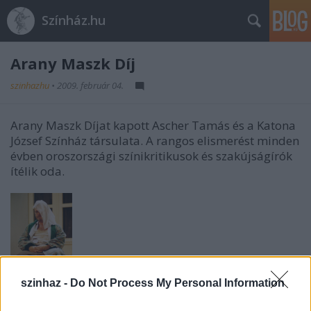
Színház.hu
Arany Maszk Díj
szinhazhu
•
2009. február 04.
Arany Maszk Díjat kapott Ascher Tamás és a Katona
József Színház társulata. A rangos elismerést minden
évben oroszországi színikritikusok és szakújságírók
ítélik oda.
szinhaz -
Do Not Process My Personal Information
Máté