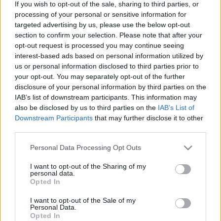
Gábor az
If you wish to opt-out of the sale, sharing to third parties, or
Ivanov c.
processing of your personal or sensitive information for
előadásban
targeted advertising by us, please use the below opt-out
section to confirm your selection. Please note that after your
A különböző színházi műfajokban (dráma, opera,
opt-out request is processed you may continue seeing
operett, balett, bábszínház), harmincnál több
interest-based ads based on personal information utilized by
kategóriában (legjobb előadás, legjobb színész,
us or personal information disclosed to third parties prior to
legjobb karmester, legjobb díszlet, stb.) hirdetnek
your opt-out. You may separately opt-out of the further
eredményt. A 2008-as oroszországi szezonban a
disclosure of your personal information by third parties on the
legjobb külföldi vendégjáték kategóriájában Csehov
IAB’s list of downstream participants. This information may
Ivanov című színdarabja vitte el a pálmát, melyet a
also be disclosed by us to third parties on the
IAB’s List of
Katona József Színház 2008 júniusában játszott
Downstream Participants
that may further disclose it to other
Moszkvában. Díjazott volt korábban
Giorgio
third parties.
Strehler
,
Nagy József
,
Eimuntas Necrosius
,
Pina
Please note that this website/app uses one or more Google
Personal Data Processing Opt Outs
Bausch
,
Michael Thalheimer
,
Alvis Hermanis
és
services and may gather and store information including but
Robert Lepage
.
not limited to your visit or usage behaviour. You may click to
I want to opt-out of the Sharing of my
personal data.
grant or deny consent to Google and its third-party tags to
Opted In
Eredeti cikk
use your data for below specified purposes in below Google
consent section.
I want to opt-out of the Sale of my
Personal Data.
Opted In