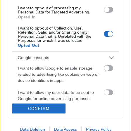
I want to opt-out of processing my
Personal Data for Targeted Advertising.
Opted In
Ajánlott bejegyzések:
I want to opt-out of Collection, Use,
Retention, Sale, and/or Sharing of my
Personal Data that Is Unrelated with the
Purposes for which it was collected.
Opted Out
Meghalt Böröndi Tamás
Google consents
I want to allow Google to enable storage
Augusztusban jön az év legvidámabb
related to advertising like cookies on web or
hete
device identifiers in apps.
I want to allow my user data to be sent to
Google for online advertising purposes.
Kamaradarabok, kortárs drámák,
CONFIRM
koncertszínház a Teátrumban
I want to allow Google to send me
personalized advertising.
I want to allow Google to enable storage
Data Deletion
Data Access
Privacy Policy