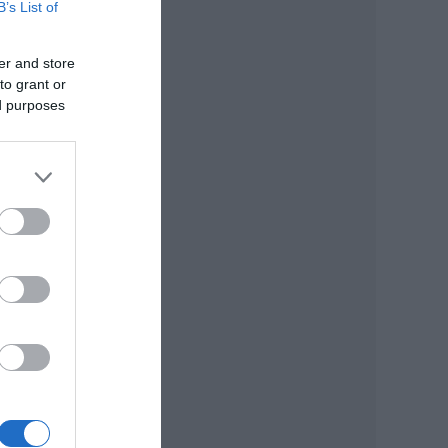
B’s List of
er and store
to grant or
ed purposes