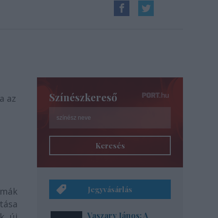
Színészkereső
a az
Keresés
Jegyvásárlás
émák
atása
Vaszary János: A
k új