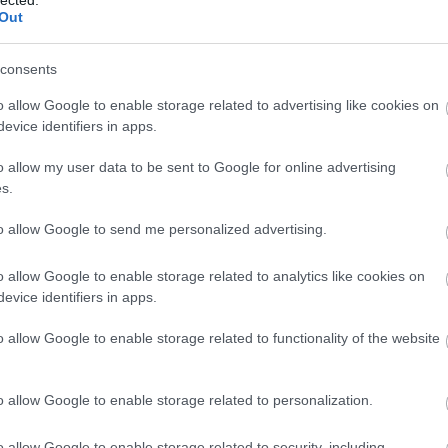
Out
atókönyveiről ismert Keret könyveit lopják a legna
l. Novellagyűjteménye Gólem kiadásban jelenik a m
consents
eseknek becézett irásainak köszönhetően Izrae
o allow Google to enable storage related to advertising like cookies on
evice identifiers in apps.
o allow my user data to be sent to Google for online advertising
rot (Csövek) című könyvével, melyet 1994-ben a Ga’aguai
s.
 Ha'Keytana Shel Kneller (Kneller táborozói) követett. A Kne
lónyiszálók címmel a magyar mozikban is bemutatták.
to allow Google to send me personalized advertising.
ínházfesztivál 1. díját, az Entebbe: egy musical 
o allow Google to enable storage related to analytics like cookies on
evice identifiers in apps.
lmjét az LA weekly ebben a kategóriában a 2008-as é
o allow Google to enable storage related to functionality of the website
o allow Google to enable storage related to personalization.
ezete hétköznapi. Amellett, hogy sok kortársát inspir
izraeli olvasók körében.
o allow Google to enable storage related to security, including