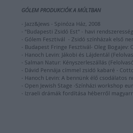
GÓLEM PRODUKCIÓK A MÚLTBAN
- Jazz&Jews - Spinóza Ház, 2008
- "Budapesti Zsidó Est" - havi rendszeress
- Gólem Fesztivál - Zsidó színházak első ne
- Budapest Fringe Fesztivál- Oleg Bogajev:
- Hanoch Levin: Jákobi és Lájdentál (Felolv
- Salman Natur: Kényszerleszállás (Felolvasó
- Dávid Pennája címmel zsidó kabaré - Cott
- Hanoch Levin: A bennünk élő csodálatos nő
- Open Jewish Stage -Színházi workshop eu
- Izraeli drámák fordítása héberről magyar