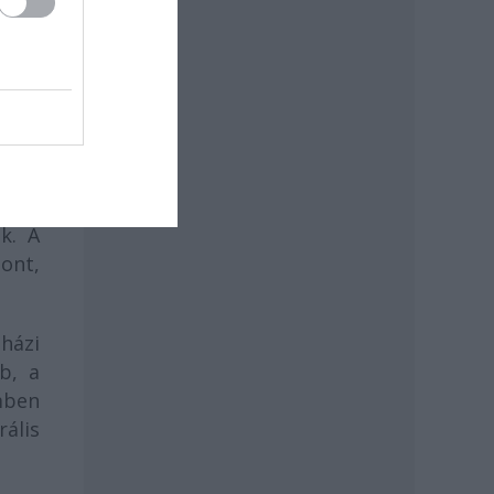
ínház
chőn
yhoz
k. A
ont,
nházi
b, a
mben
ális