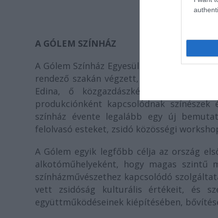
authenti
A GÓLEM SZÍNHÁZ
A Gólem Színház Egyesületet 2005-ben hozta
rendező szakán végzett, nem sokkal koráb
Edina, ő közgazdászként a színház pro
produkciónként kapcsolódnak színészek é
színház évente legalább egy új bemutató
felolvasó esteket, zsidó közösségi worksho
A Gólem egyik legfőbb célja az ország els
alkotóműhelyeként, hogy magas szintű m
színházművészethez kapcsolódó szolgáltatá
vett zsidóság kulturális értékeit, és s
együttműködéseinek kiépítésében, bővítés