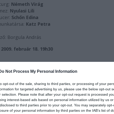
turg:
Németh Virág
lmez:
Nyulasi Lili
ucer:
Schőn Edina
munkatársa:
Katz Petra
ző: Borgula András
2009. február 18. 19h30
 és még sokan mások...
Do Not Process My Personal Information
"
to opt-out of the sale, sharing to third parties, or processing of your per
yik bűvész. Mit bűvész?! Egyenesen varázslónak képz
formation for targeted advertising by us, please use the below opt-out s
r selection. Please note that after your opt-out request is processed y
eing interest-based ads based on personal information utilized by us or
disclosed to third parties prior to your opt-out. You may separately opt-
házasember. Igen ám, de miféle asszonnyal verte me
losure of your personal information by third parties on the IAB’s list of