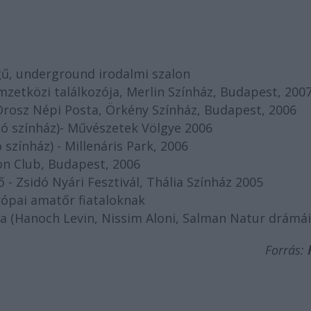
égű, underground irodalmi szalon
mzetközi találkozója, Merlin Színház, Budapest, 200
 Orosz Népi Posta, Örkény Színház, Budapest, 2006
asó színház)- Művészetek Völgye 2006
 színház) - Millenáris Park, 2006
on Club, Budapest, 2006
 - Zsidó Nyári Fesztivál, Thália Színház 2005
rópai amatőr fiataloknak
ra (Hanoch Levin, Nissim Aloni, Salman Natur drámái
Forrás: