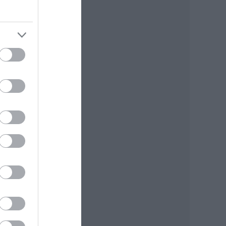
gyobb
eg a
lben
ller
című
v tíz
álta,