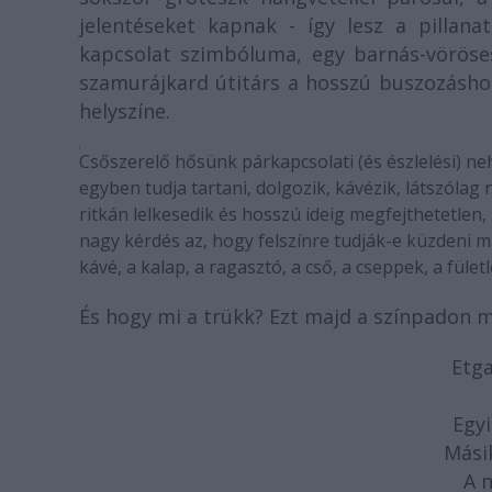
jelentéseket kapnak - így lesz a pillana
kapcsolat szimbóluma, egy barnás-vöröses
szamurájkard útitárs a hosszú buszozáshoz,
helyszíne.
Csőszerelő hősünk párkapcsolati (és észlelési) 
egyben tudja tartani, dolgozik, kávézik, látszóla
ritkán lelkesedik és hosszú ideig megfejthetetlen
nagy kérdés az, hogy felszínre tudják-e küzdeni ma
kávé, a kalap, a ragasztó, a cső, a cseppek, a fületl
És hogy mi a trükk? Ezt majd a színpadon m
Etga
Egyi
Mási
A 