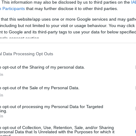
. This information may also be disclosed by us to third parties on the
IA
Participants
that may further disclose it to other third parties.
ertbe."
 that this website/app uses one or more Google services and may gath
including but not limited to your visit or usage behaviour. You may click 
üli nyúl, egy halott csecsemő, egy cilinder, egy
 to Google and its third-party tags to use your data for below specifi
son, egy malacpersely, a szuper ragasztó és a
ogle consent section.
l Data Processing Opt Outs
o opt-out of the Sharing of my personal data.
In
o opt-out of the Sale of my Personal Data.
In
to opt-out of processing my Personal Data for Targeted
ing.
In
o opt-out of Collection, Use, Retention, Sale, and/or Sharing
ersonal Data that Is Unrelated with the Purposes for which it
lected.