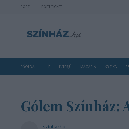
PORT
.hu
PORT TICKET
FŐOLDAL
HÍR
INTERJÚ
MAGAZIN
KRITIKA
S
Gólem Színház: 
szinhazhu