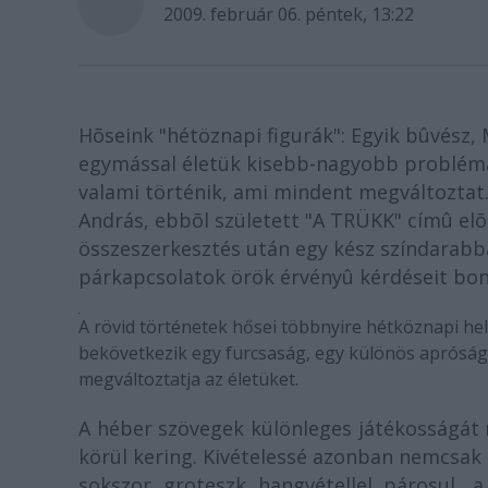
2009. február 06. péntek, 13:22
Hõseink "hétöznapi figurák": Egyik bûvész,
egymással életük kisebb-nagyobb problémái
valami történik, ami mindent megváltoztat.
András, ebbõl született "A TRÜKK" címû elõ
összeszerkesztés után egy kész színdarabbá
párkapcsolatok örök érvényû kérdéseit bon
A rövid történetek hősei többnyire hétköznapi he
bekövetkezik egy furcsaság, egy különös apróság
megváltoztatja az életüket.
A héber szövegek különleges játékosságát 
körül kering. Kivételessé azonban nemcsak
sokszor groteszk hangvétellel párosul, 