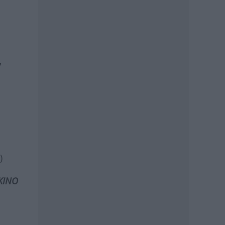
7
)
KINO