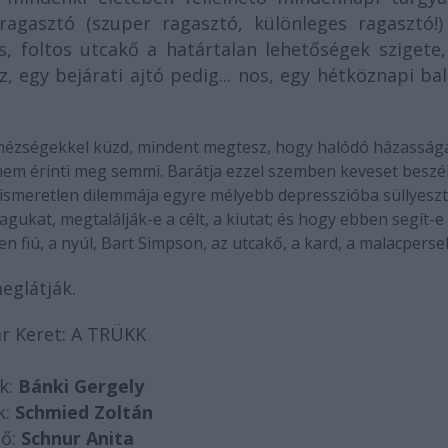
tragasztó (szuper ragasztó, különleges ragasztó!)
, foltos utcakő a határtalan lehetőségek szigete,
 egy bejárati ajtó pedig... nos, egy hétköznapi ba
nehézségekkel küzd, mindent megtesz, hogy halódó házasság
g nem érinti meg semmi. Barátja ezzel szemben keveset beszél
, ismeretlen dilemmája egyre mélyebb depresszióba süllyeszti
gukat, megtalálják-e a célt, a kiutat; és hogy ebben segít-e
en fiú, a nyúl, Bart Simpson, az utcakő, a kard, a malacpersely
eglátják.
r Keret: A TRÜKK
k:
Bánki Gergely
k:
Schmied Zoltán
nő:
Schnur Anita