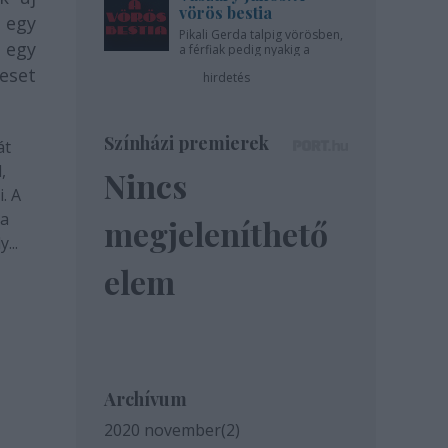
vörös bestia
 egy
Pikali Gerda talpig vörösben,
 egy
a férfiak pedig nyakig a
pácban - az Újszínházban!
leset
hirdetés
Színházi premierek
át
,
Nincs
. A
 a
megjeleníthető
...
elem
Archívum
2020 november
(
2
)