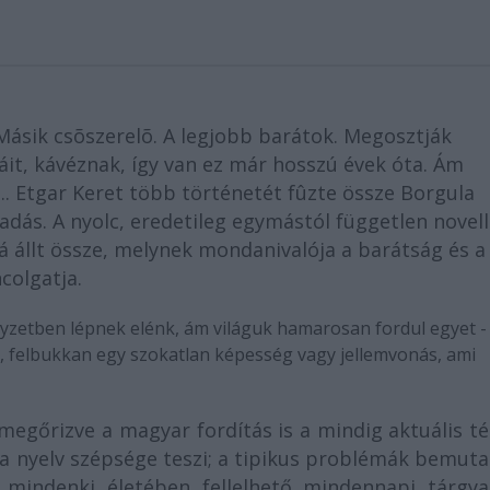
 Másik csõszerelõ. A legjobb barátok. Megosztják
t, kávéznak, így van ez már hosszú évek óta. Ám
.. Etgar Keret több történetét fûzte össze Borgula
adás. A nyolc, eredetileg egymástól független novell
 állt össze, melynek mondanivalója a barátság és a
colgatja.
lyzetben lépnek elénk, ám világuk hamarosan fordul egyet -
, felbukkan egy szokatlan képesség vagy jellemvonás, ami
megőrizve a magyar fordítás is a mindig aktuális t
 a nyelv szépsége teszi; a tipikus problémák bemut
a mindenki életében fellelhető mindennapi tárgya