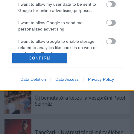
I want to allow my user data to be sent to
Google for online advertising purposes.
Ajánlott bejegyzések:
I want to allow Google to send me
personalized advertising.
Bartók dallamok jazz-zenekarral és
tánccal
I want to allow Google to enable storage
related to analytics like cookies on web or
device identifiers in apps.
CONFIRM
Gasztronómiai utazás Karinthy
I want to allow Google to enable storage
koponyája körül
related to functionality of the website or app.
Data Deletion
Data Access
Privacy Policy
I want to allow Google to enable storage
related to personalization.
Új bemutatóra készül a Veszprémi Petőfi
Színház
I want to allow Google to enable storage
related to security, including authentication
functionality and fraud prevention, and other
user protection.
TáncPark - Nyáresti táncélmény élőben