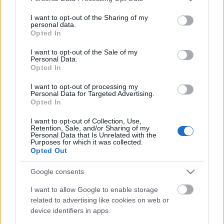
services and may gather and store information including but
Katona Laci
not limited to your visit or usage behaviour. You may click to
I want to opt-out of the Sharing of my
personal data.
grant or deny consent to Google and its third-party tags to
Bocs annak aki nincs rajta, attól, aki rajta van, de
Opted In
use your data for below specified purposes in below Google
nem lesz, és attól, akit rosszul írtunk (sic)
consent section.
I want to opt-out of the Sale of my
Personal Data.
Időpont: Február 6. péntek 22.30 órától
Opted In
Foglalás melegen ajánlott!
I want to opt-out of processing my
Personal Data for Targeted Advertising.
Cím: Budapest, VI. Hegedű u. 3.
Opted In
Infó, jegyek:
tapszinhaz@szinhaz.hu
; +36-20-249-
1962
I want to opt-out of Collection, Use,
Retention, Sale, and/or Sharing of my
Personal Data that Is Unrelated with the
Purposes for which it was collected.
Opted Out
Forrás:
TÁP Színház
Google consents
I want to allow Google to enable storage
related to advertising like cookies on web or
device identifiers in apps.