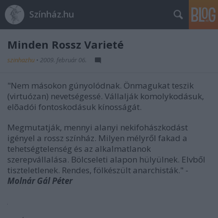
Színház.hu
Minden Rossz Varieté
szinhazhu
•
2009. február 06.
"Nem másokon gúnyolódnak. Önmagukat teszik
(virtuózan) nevetségessé. Vállalják komolykodásuk,
elõadói fontoskodásuk kínosságát.
Megmutatják, mennyi alanyi nekifohászkodást
igényel a rossz színház. Milyen mélyről fakad a
tehetségtelenség és az alkalmatlanok
szerepvállalása. Bölcseleti alapon hülyülnek. Elvből
tiszteletlenek. Rendes, fölkészült anarchisták." -
Molnár Gál Péter