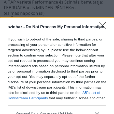
A TÁP Varieté Performance és Színház bemutatja:
FEBRUÁRBan is MINDEN PÉNTEKen
(és más napokon is!)
a TŰZRAKTÉRben
szinhaz -
Do Not Process My Personal Information
"MOST AZTÁN KOMOLYAN VESSZÜK MAGUNKAT!"
Minden Rossz Varieté
If you wish to opt-out of the sale, sharing to third parties, or
processing of your personal or sensitive information for
Váradi Gábor
targeted advertising by us, please use the below opt-out
Ezüsthigany
section to confirm your selection. Please note that after your
Andrássy Máté
opt-out request is processed you may continue seeing
Csík Gábor
interest-based ads based on personal information utilized by
Schönberger Ádám
us or personal information disclosed to third parties prior to
Keserű Imre
your opt-out. You may separately opt-out of the further
Pálmai Anna
disclosure of your personal information by third parties on the
Dióssi Gábor
IAB’s list of downstream participants. This information may
Paizs Miki
also be disclosed by us to third parties on the
IAB’s List of
Czene Csaba
Downstream Participants
that may further disclose it to other
Vécsi Tibi
third parties.
Sipos Vera
Please note that this website/app uses one or more Google
Máthé Zsolt
Personal Data Processing Opt Outs