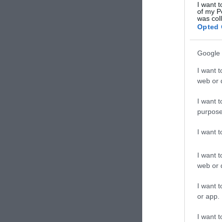
I want t
BÉRH
of my P
was col
Opted 
Google 
K
I want t
web or d
Tót
J
I want t
purpose
Szé
I want 
Gyab
Csá
I want t
Lu
web or d
I want t
P
or app.
S
I want t