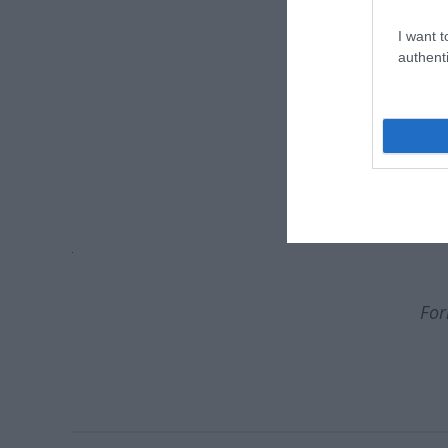
Kereszte
I want t
authenti
szöv
dramaturg:
Tura
zene:
Kereszt
k
a rendező 
rend
For