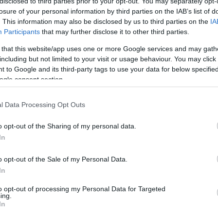
disclosed to third parties prior to your opt-out. You may separately opt-
solyával - hölgyeim és uraim! Köszöntjük Önöket 
losure of your personal information by third parties on the IAB’s list of
csak a nappalit mutatnánk meg - a többit szívesked
. This information may also be disclosed by us to third parties on the
IA
nappali - de bárhová leteríthető egy matrac. Az alb
Participants
that may further disclose it to other third parties.
ásnyi sűrített mikroorganizmus-látlelet, aho
 that this website/app uses one or more Google services and may gath
egy örökkévalóságig is. Egy színház dolgozói, egy b
including but not limited to your visit or usage behaviour. You may click 
relvény utasai is egész társadalmunk keresztmetsz
 to Google and its third-party tags to use your data for below specifi
ogle consent section.
unkat: színpadi térbe sűríteni egy, adott esetben
egy bérház valóságát. Lakók és bérlők, vendégek
l Data Processing Opt Outs
znak, vagy mennek el egymás mellett köszönés nélk
etre zsúfolt lesz - el kell helyeznünk a húszfős Ha
o opt-out of the Sharing of my personal data.
gas?
In
k vagyunk.
o opt-out of the Sale of my Personal Data.
In
to opt-out of processing my Personal Data for Targeted
SI TÁRSASÁG - MODERN SZÍNHÁZ
ing.
SKUTATÓ INTÉZET - LABOR
In