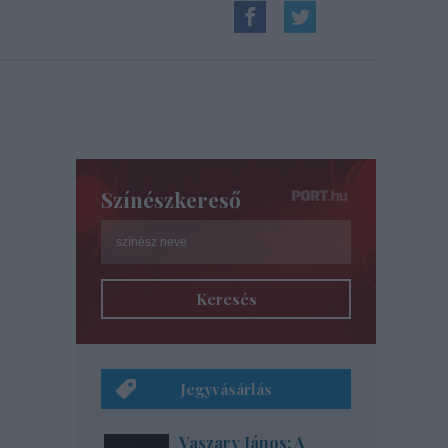
i
Színészkereső
Keresés
Jegyvásárlás
Vaszary János: A