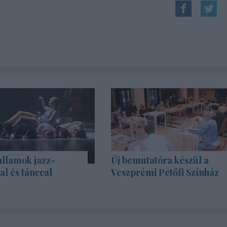
allamok jazz-
Új bemutatóra készül a
l és tánccal
Veszprémi Petőfi Színház