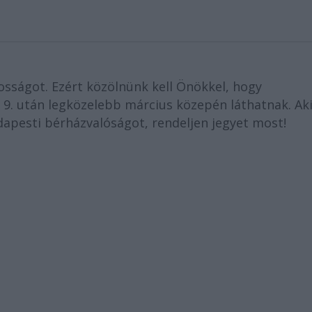
osságot. Ezért közölnünk kell Önökkel, hogy
s 9. után legközelebb március közepén láthatnak. Ak
apesti bérházvalóságot, rendeljen jegyet most!