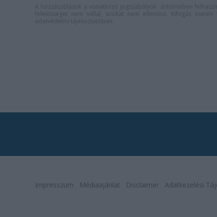
A hozzászólások a
vonatkozó jogszabályok
értelmében felhaszná
felelősséget nem vállal, azokat nem ellenőrzi. Kifogás eseté
adatvédelmi tájékoztatóban
.
Impresszum
Médiaajánlat
Disclaimer
Adatkezelési Táj