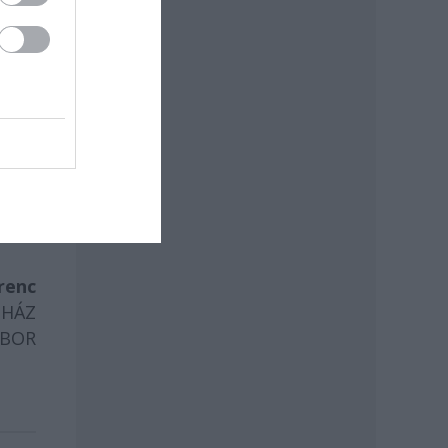
renc
NHÁZ
ABOR