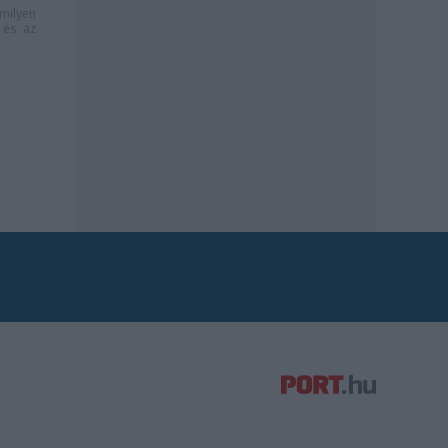
milyen
és az