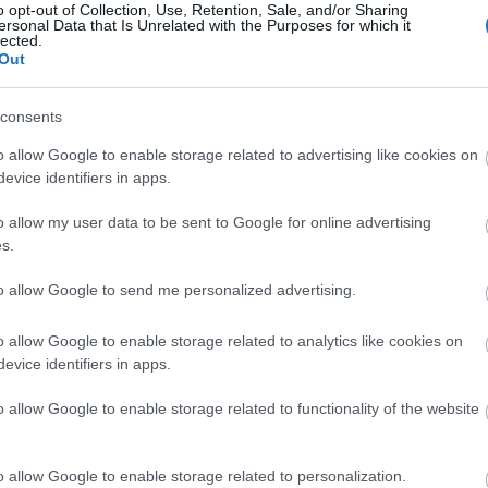
o opt-out of Collection, Use, Retention, Sale, and/or Sharing
ÁZTÖRTÉNETEK 0.1
ersonal Data that Is Unrelated with the Purposes for which it
lected.
Out
Fábián Gábor
Gera Marina
consents
oblicska Lőte
o allow Google to enable storage related to advertising like cookies on
Szabó Zoltán
evice identifiers in apps.
h Simon Ferenc
ankovics Péter
o allow my user data to be sent to Google for online advertising
s.
Hay Anna
kely Rozália
eh.
to allow Google to send me personalized advertising.
ronka József
mv.
kányi Eszter
mv.
o allow Google to enable storage related to analytics like cookies on
káts Andor
mv.
evice identifiers in apps.
Pető Kata
o allow Google to enable storage related to functionality of the website
álfalusi Zsolt
pecial guests:
o allow Google to enable storage related to personalization.