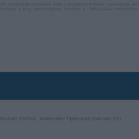
lói tartalomnak minősülnek, értük a
szolgáltatás technikai
üzemeltetője sem
n forduljon a blog szerkesztőjéhez. Részletek a
Felhasználási feltételekben
ékoztató (Port.hu)
Adatkezelési Tájékoztató (Inda-labs Zrt.)