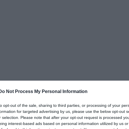
gy a 209-4014 telefonszámon illetve a
szinhaz@mu.hu
e-
Do Not Process My Personal Information
to opt-out of the sale, sharing to third parties, or processing of your per
formation for targeted advertising by us, please use the below opt-out s
r selection. Please note that after your opt-out request is processed y
eing interest-based ads based on personal information utilized by us or
méljük - a Bérháztörténetek 01. Mondhatnánk azt is