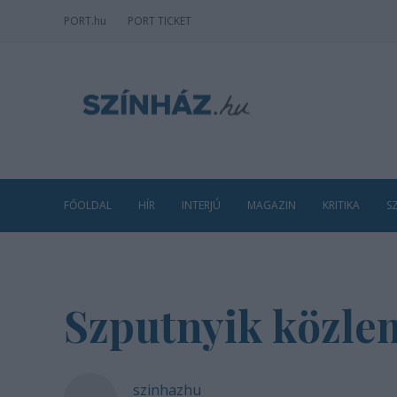
PORT
.hu
PORT TICKET
FŐOLDAL
HÍR
INTERJÚ
MAGAZIN
KRITIKA
S
Szputnyik közle
szinhazhu