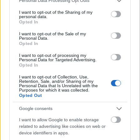
Personal Data Processing Opt Outs
lakásfoglalók, nézők és színészek találkoznak, vagy
services and may gather and store information including but
mennek el egymás mellett köszönés nélkül a
not limited to your visit or usage behaviour. You may click to
I want to opt-out of the Sharing of my
personal data.
Bérháztörténetek 01.-ben. A lakás mindenesetre
grant or deny consent to Google and its third-party tags to
Opted In
use your data for below specified purposes in below Google
zsúfolt lesz - el kell helyeznünk a húszfős Halastó
consent section.
kórust is. De hát mikor volt egy albérlet tágas?
I want to opt-out of the Sale of my
Personal Data.
Jöjjenek bátran - hiszen mindannyian bérlők
Opted In
vagyunk.
I want to opt-out of processing my
Personal Data for Targeted Advertising.
Opted In
I want to opt-out of Collection, Use,
SZPUTNYIK HAJÓZÁSI TÁRSASÁG - MODERN
Retention, Sale, and/or Sharing of my
Personal Data that Is Unrelated with the
SZÍNHÁZ
Purposes for which it was collected.
ÉS VISELKEDÉSKUTATÓ INTÉZET - LABOR
Opted Out
BÉRHÁZTÖRTÉNETEK 0.1
Google consents
I want to allow Google to enable storage
Fábián Gábor
related to advertising like cookies on web or
Gera Marina
device identifiers in apps.
Koblicska Lőte