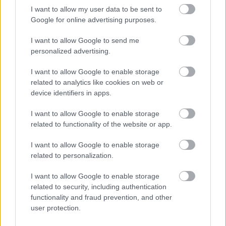
Szabó Zoltán
I want to allow my user data to be sent to
Tóth Simon Ferenc
Google for online advertising purposes.
Jankovics Péter
Hay Anna
I want to allow Google to send me
Székely Rozália
eh.
personalized advertising.
Gyabronka József
mv.
Csákányi Eszter
mv.
I want to allow Google to enable storage
Lukáts Andor
mv.
related to analytics like cookies on web or
Pető Kata
device identifiers in apps.
Pálfalusi Zsolt
I want to allow Google to enable storage
Special guests:
related to functionality of the website or app.
Keresztes Tamás
,
Hajduk Károly
I want to allow Google to enable storage
related to personalization.
szöveg:
Juhász Kristóf
dramaturg:
Turai Tamás
és
Ari-Nagy Barbara
I want to allow Google to enable storage
zene:
Keresztes Gábor
,
Sztojanov Georgi
related to security, including authentication
kórus:
Soharóza
functionality and fraud prevention, and other
a rendező munkatársa:
Tóth Péter
user protection.
rendező: Bodó Viktor