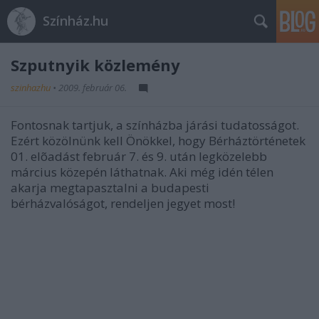
Színház.hu
Szputnyik közlemény
szinhazhu
•
2009. február 06.
Fontosnak tartjuk, a színházba járási tudatosságot.
Ezért közölnünk kell Önökkel, hogy Bérháztörténetek
01. elõadást február 7. és 9. után legközelebb
március közepén láthatnak. Aki még idén télen
akarja megtapasztalni a budapesti
bérházvalóságot, rendeljen jegyet most!