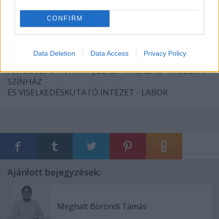
CONFIRM
Data Deletion
Data Access
Privacy Policy
Fotók:
Simon Tóth Ferenc
Forrás:
SZPUTNYIK HAJÓZÁSI TÁRSASÁG - MODERN
SZÍNHÁZ
ÉS VISELKEDÉSKUTATÓ INTÉZET - LABOR
Ajánlott bejegyzések:
Meghalt Böröndi Tamás