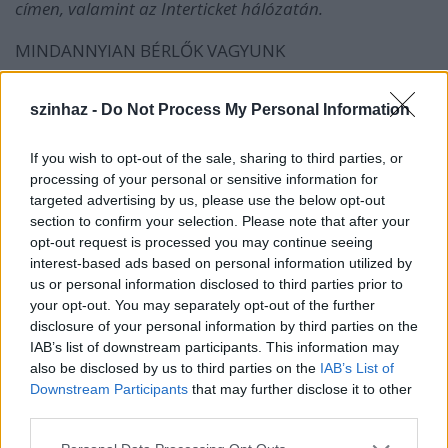
címen, valamint az Interticket hálózatán.
MINDANNYIAN BÉRLŐK VAGYUNK
Egy hosszú utazás első állomása lesz - reméljük - a
szinhaz -
Do Not Process My Personal Information
Bérháztörténetek 01. Mondhatnánk azt is - a frissen
érettségizett tizennyolc éves mosolyával - hölgyeim
és uraim! Köszöntjük Önöket első albérletünkben!
If you wish to opt-out of the sale, sharing to third parties, or
Első albérletünkből most csak a nappalit mutatnánk
processing of your personal or sensitive information for
meg - a többit szíveskedjenek sejteni. Enyhén szólva
targeted advertising by us, please use the below opt-out
section to confirm your selection. Please note that after your
is steril tér ez a nappali - de bárhová leteríthető egy
opt-out request is processed you may continue seeing
matrac. Az albérlet valósága közös valóságunk: egy
interest-based ads based on personal information utilized by
előadásnyi sűrített mikroorganizmus-látlelet, ahol
us or personal information disclosed to third parties prior to
az organizmusok élete tarthat egy percig, de egy
your opt-out. You may separately opt-out of the further
örökkévalóságig is. Egy színház dolgozói, egy bérház
disclosure of your personal information by third parties on the
lakói, de szerencsés esetben egy metrószerelvény
IAB’s list of downstream participants. This information may
utasai is egész társadalmunk keresztmetszetét
also be disclosed by us to third parties on the
IAB’s List of
mutatják. Nehéz feladat elé állítjuk magunkat:
Downstream Participants
that may further disclose it to other
színpadi térbe sűríteni egy, adott esetben már
third parties.
önmagában végtelen sűrűségű valóságot, egy
bérház valóságát. Lakók és bérlők, vendégek, és
Please note that this website/app uses one or more Google