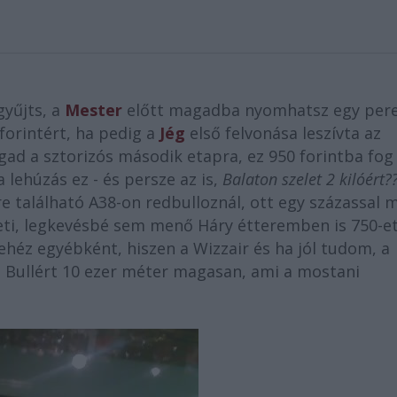
gyűjts, a
Mester
előtt magadba nyomhatsz egy per
forintért, ha pedig a
Jég
első felvonása leszívta az
gad a sztorizós második etapra, ez 950 forintba fog
a lehúzás ez - és persze az is,
Balaton szelet 2 kilóért?
e található A38-on redbulloznál, ott egy százassal 
leti, legkevésbé sem menő Háry étteremben is 750-e
nehéz egyébként, hiszen a Wizzair és ha jól tudom, a
ed Bullért 10 ezer méter magasan, ami a mostani