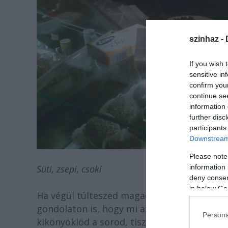
szinhaz -
If you wish 
sensitive in
confirm you
continue se
information 
further disc
participants
Downstream 
Please note
Süti, zsepi, csoki
information 
deny consent
in below Go
Ha végül túlteszed magad a pultot körbele
gondolaton is, hogy mi az istenért nem te 
Persona
kikönyöklöd a sorod, tisztességes alapellá