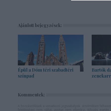
Ajánlott bejegyzések:
Épül a Dóm téri szabadtéri
Bartók d
színpad
zenekarra
Kommentek:
A hozzászólások a
vonatkozó jogszabályok
értelmében felhaszná
felelősséget nem vállal, azokat nem ellenőrzi. Kifogás eseté