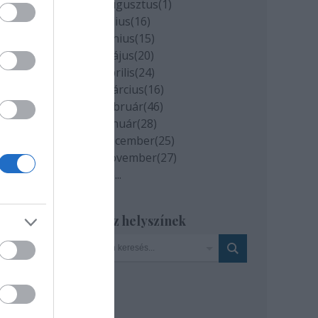
2020 augusztus
(
1
)
2020 július
(
16
)
2020 június
(
15
)
2020 május
(
20
)
2020 április
(
24
)
2020 március
(
16
)
2020 február
(
46
)
2020 január
(
28
)
2019 december
(
25
)
2019 november
(
27
)
Tovább
...
Szinház helyszínek