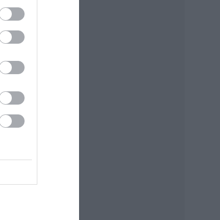
00
gy
őtt
k a
ócia