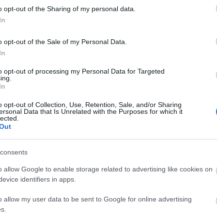
hatna a környékbeli pékek járási versenyén.
o opt-out of the Sharing of my personal data.
In
o opt-out of the Sale of my Personal Data.
In
to opt-out of processing my Personal Data for Targeted
ing.
In
o opt-out of Collection, Use, Retention, Sale, and/or Sharing
ersonal Data that Is Unrelated with the Purposes for which it
lected.
Out
consents
o allow Google to enable storage related to advertising like cookies on
evice identifiers in apps.
o allow my user data to be sent to Google for online advertising
s.