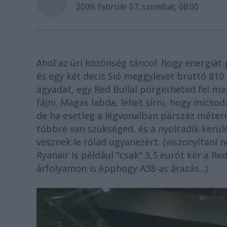
2009. február 07. szombat, 08:00
Ahol az úri közönség táncol: hogy energiát 
és egy két decis Sió meggylevet bruttó 810 
agyadat, egy Red Bullal pörgetheted fel ma
fájni. Magas labda, lehet sírni, hogy micsod
de ha esetleg a légvonalban párszáz méterr
többre van szükséged, és a nyolcadik kerü
vesznek le rólad ugyanezért. (viszonyítani 
Ryanair is például "csak" 3,5 eurót kér a R
árfolyamon is épphogy A38-as árazás...)