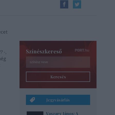
ecet
Színészkereső
??
-,
még
t
Keresés
Jegyvásárlás
Vaszary János: A