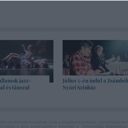
allamok jazz-
Július 5-én indul a Zsámbék
l és tánccal
Nyári Színház
lói tartalomnak minősülnek, értük a
szolgáltatás technikai
üzemeltetője sem
n forduljon a blog szerkesztőjéhez. Részletek a
Felhasználási feltételekben