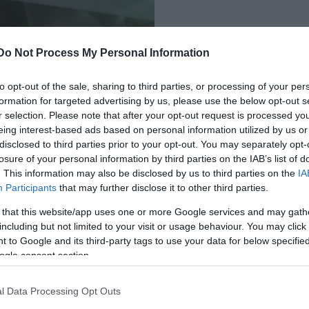
Do Not Process My Personal Information
to opt-out of the sale, sharing to third parties, or processing of your per
formation for targeted advertising by us, please use the below opt-out s
r selection. Please note that after your opt-out request is processed y
eing interest-based ads based on personal information utilized by us or
disclosed to third parties prior to your opt-out. You may separately opt-
losure of your personal information by third parties on the IAB’s list of
. This information may also be disclosed by us to third parties on the
IA
Participants
that may further disclose it to other third parties.
 that this website/app uses one or more Google services and may gath
including but not limited to your visit or usage behaviour. You may click 
 to Google and its third-party tags to use your data for below specifi
ogle consent section.
ngő penetráns nyolcvanas évek-feelingen. és azon a
vagy ennek az aranybányának a bérlője, majd
l Data Processing Opt Outs
tást kapsz.. A szendvicsek nem szikkadtak és van be