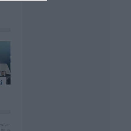
i
milyen
és az