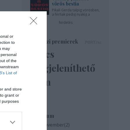
vörös bestia
Pikali Gerda talpig vörösben,
a férfiak pedig nyakig a
pácban - az Újszínházban!
hirdetés
sonal or
Színházi premierek
ection to
ou may
Nincs
 personal
out of the
megjeleníthető
 downstream
B’s List of
elem
er and store
to grant or
ed purposes
Archívum
2020 november
(
2
)
nnük