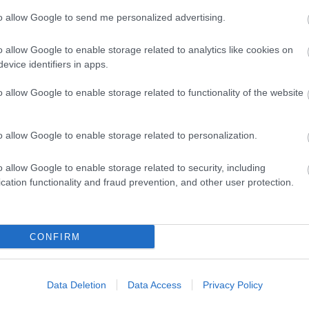
to allow Google to send me personalized advertising.
od le magad: rövidek minden mennyiségben vannak 8
o allow Google to enable storage related to analytics like cookies on
strukturális kérdés, hogy kicsit szerencsétlen a büfé
evice identifiers in apps.
ár távolabbi kis asztalon fogyaszthat a szünetben e
o allow Google to enable storage related to functionality of the website
l is nincs probléma: a mellettem álldogáló atillás-
yomja a kávéját a
János vitéz
harmadik felvonása el
 épületbe, másfél méterre tőled egy szalagkordon
o allow Google to enable storage related to personalization.
gfogadóbb lenne egy látványos aula, ami mintegy
o allow Google to enable storage related to security, including
 minden tételt megemésztettél, pont szemben vanna
cation functionality and fraud prevention, and other user protection.
yiségek, ahol biztosan nem jársz úgy, mint Renton
Sk
CONFIRM
Data Deletion
Data Access
Privacy Policy