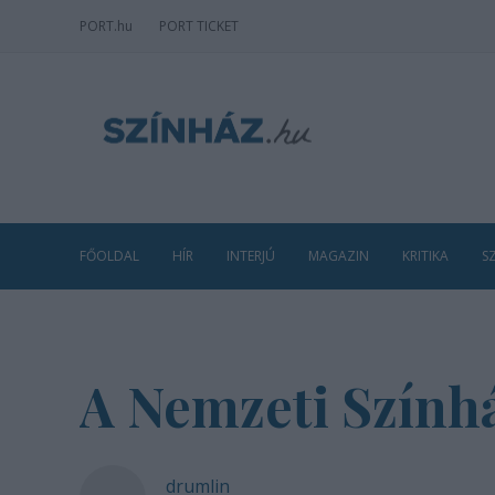
PORT
.hu
PORT TICKET
FŐOLDAL
HÍR
INTERJÚ
MAGAZIN
KRITIKA
S
A Nemzeti Színhá
drumlin