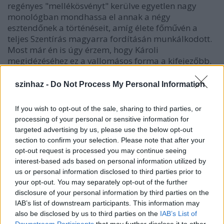
regényes "mellékösvényt" kerülve egyetlen nagy
monológban mondhassa el annak a négy
esztendőnek a történéseit, amíg élete főművén a
teljes Szentírás magyarra fordításán munkálkodott.
Most már én is úgy érzem, hogy Károli
megidézéséhez ez a vallomásos forma a kifejezőbb.
A regény távolságtartásával szemben itt módjában
áll megosztani velünk a gondolatait, vívódásait,
szinhaz -
Do Not Process My Personal Information
láttatni hitének erejét, hogy ezáltal a ma embere is
meggyőződhessen egy korszakos jelentőségű
If you wish to opt-out of the sale, sharing to third parties, or
vállalkozás egyedi voltáról."
(
Tóth-Máthé Miklós
)
processing of your personal or sensitive information for
targeted advertising by us, please use the below opt-out
"Akik rágalmazásra születtek, azokkal nekünk nincs
section to confirm your selection. Please note that after your
mit szólnunk. Azokon páncél az irigység, abban
opt-out request is processed you may continue seeing
járnak, kelnek, és mivel a talentumuk kevés ahhoz,
interest-based ads based on personal information utilized by
hogy nagy dolgot cselekedjenek, ezért indulataikból
us or personal information disclosed to third parties prior to
csak vádaskodásra futja. Kegyelmedék jól tudják,
your opt-out. You may separately opt-out of the further
hogy én még lélegezni is csak magyarul tudok,
disclosure of your personal information by third parties on the
azonban egyfelőli szerb származásomat sem
IAB’s list of downstream participants. This information may
tagadtam soha. Mikor jön már el azon idő, hogy a
also be disclosed by us to third parties on the
IAB’s List of
Downstream Participants
that may further disclose it to other