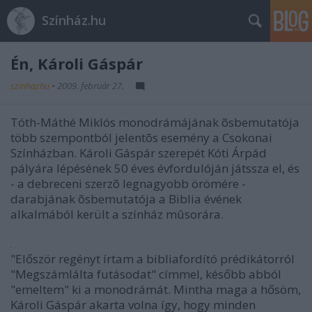
Színház.hu
Én, Károli Gáspár
szinhazhu
•
2009. február 27.
Tóth-Máthé Miklós monodrámájának õsbemutatója
több szempontból jelentõs esemény a Csokonai
Színházban. Károli Gáspár szerepét Kóti Árpád
pályára lépésének 50 éves évfordulóján játssza el, és
- a debreceni szerzõ legnagyobb örömére -
darabjának õsbemutatója a Biblia évének
alkalmából került a színház mûsorára.
"Először regényt írtam a bibliafordító prédikátorról
"Megszámlálta futásodat" címmel, később abból
"emeltem" ki a monodrámát. Mintha maga a hősöm,
Károli Gáspár akarta volna így, hogy minden