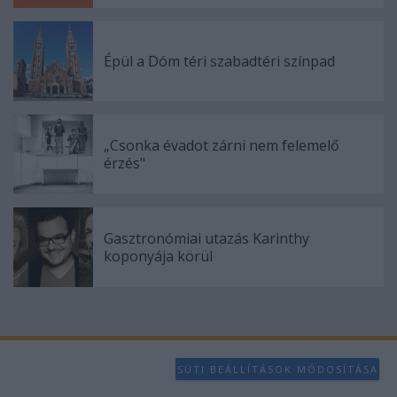
functionality and fraud prevention, and other
user protection.
Épül a Dóm téri szabadtéri színpad
„Csonka évadot zárni nem felemelő
érzés"
Gasztronómiai utazás Karinthy
koponyája körül
SÜTI BEÁLLÍTÁSOK MÓDOSÍTÁSA