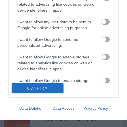
related to advertising like cookies on web or
device identifiers in apps.
Fotó:
Máthé András
Forrás:
Csokonai Színház, Debrecen
I want to allow my user data to be sent to
Google for online advertising purposes.
I want to allow Google to send me
personalized advertising.
I want to allow Google to enable storage
related to analytics like cookies on web or
Ajánlott bejegyzések:
device identifiers in apps.
I want to allow Google to enable storage
Augusztusban jön az év legvidámabb
related to functionality of the website or app.
CONFIRM
hete
I want to allow Google to enable storage
related to personalization.
Data Deletion
Data Access
Privacy Policy
Kamaradarabok, kortárs drámák,
I want to allow Google to enable storage
koncertszínház a Teátrumban
related to security, including authentication