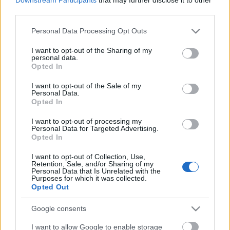
magyart nem a vérük, de a cselekedeteik szerint
third parties.
ítélik meg?"
(részlet a monodrámából)
Please note that this website/app uses one or more Google
Personal Data Processing Opt Outs
services and may gather and store information including but
Tóth-Máthé Miklós:
not limited to your visit or usage behaviour. You may click to
I want to opt-out of the Sharing of my
ÉN, KÁROLI GÁSPÁR
personal data.
grant or deny consent to Google and its third-party tags to
Opted In
- monodráma -
use your data for below specified purposes in below Google
consent section.
I want to opt-out of the Sale of my
Károli Gáspár:
Kóti Árpád
Personal Data.
Rendezőasszisztens:
Jóvér Csaba
Opted In
Ügyelő-súgó:
Kató Anikó
I want to opt-out of processing my
Zenei munkatárs:
Berkesi Sándor
Personal Data for Targeted Advertising.
Tervező:
Libor Katalin
Opted In
Rendező: Árkosi Árpád
I want to opt-out of Collection, Use,
Retention, Sale, and/or Sharing of my
Personal Data that Is Unrelated with the
Bemutató: 2009. február 27. - Horváth Árpád
Purposes for which it was collected.
Opted Out
Stúdiószínház
Google consents
I want to allow Google to enable storage