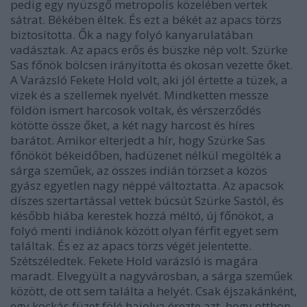
pedig egy nyüzsgő metropolis közelében vertek
sátrat. Békében éltek. És ezt a békét az apacs törzs
biztosította. Ők a nagy folyó kanyarulatában
vadásztak. Az apacs erős és büszke nép volt. Szürke
Sas főnök bölcsen irányította és okosan vezette őket.
A Varázsló Fekete Hold volt, aki jól értette a tüzek, a
vizek és a szellemek nyelvét. Mindketten messze
földön ismert harcosok voltak, és vérszerződés
kötötte össze őket, a két nagy harcost és híres
barátot. Amikor elterjedt a hír, hogy Szürke Sas
főnököt békeidőben, hadüzenet nélkül megölték a
sárga szeműek, az összes indián törzset a közös
gyász egyetlen nagy néppé változtatta. Az apacsok
díszes szertartással vettek búcsút Szürke Sastól, és
később hiába kerestek hozzá méltó, új főnököt, a
folyó menti indiánok között olyan férfit egyet sem
találtak. És ez az apacs törzs végét jelentette.
Szétszéledtek. Fekete Hold varázsló is magára
maradt. Elvegyült a nagyvárosban, a sárga szeműek
között, de ott sem találta a helyét. Csak éjszakánként,
egy kockás füzet fölé hajolva érezte azt, hogy otthon