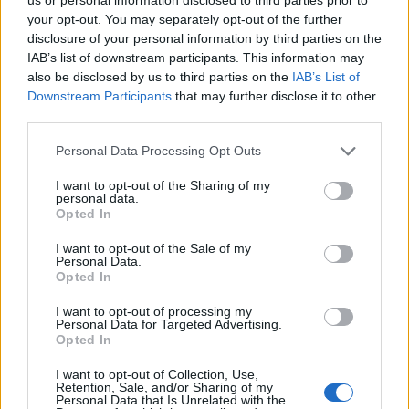
kompromittáló fényképet hajkurász, és ő ennek
your opt-out. You may separately opt-out of the further
érdekében tönkretesz egy csapatot, több embert,
disclosure of your personal information by third parties on the
több családot. Ez a férfi borzalmasan törekszik arra,
IAB’s list of downstream participants. This information may
also be disclosed by us to third parties on the
IAB’s List of
hogy megnyerje ezt a harcot, és a foglalkozásából,
Downstream Participants
that may further disclose it to other
hivatásából fakadóan a saját eszközeit használja
third parties.
arra, hogy mentse magát: zsarolás, beszervezés,
kihallgatás és házkutatás.
Please note that this website/app uses one or more Google
Personal Data Processing Opt Outs
services and may gather and store information including but
not limited to your visit or usage behaviour. You may click to
I want to opt-out of the Sharing of my
personal data.
grant or deny consent to Google and its third-party tags to
Opted In
use your data for below specified purposes in below Google
consent section.
Szervét
I want to opt-out of the Sale of my
Personal Data.
Tibor
Opted In
I want to opt-out of processing my
- Van egy másik szereped is az Apacsokban, aminek
Personal Data for Targeted Advertising.
Opted In
semmi köze a Tartótiszthez. Okoz-e nehézséget a két
különböző szerep megformálása?
I want to opt-out of Collection, Use,
Retention, Sale, and/or Sharing of my
Personal Data that Is Unrelated with the
Szervét Tibor:
Igen, okoz. Arra törekszünk a