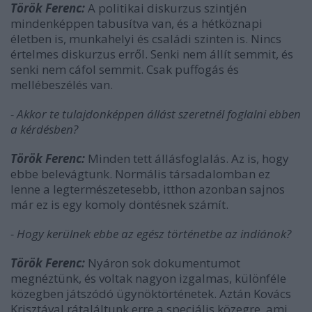
Török Ferenc:
A politikai diskurzus szintjén
mindenképpen tabusítva van, és a hétköznapi
életben is, munkahelyi és családi szinten is. Nincs
értelmes diskurzus erről. Senki nem állít semmit, és
senki nem cáfol semmit. Csak puffogás és
mellébeszélés van.
- Akkor te tulajdonképpen állást szeretnél foglalni ebben
a kérdésben?
Török Ferenc:
Minden tett állásfoglalás. Az is, hogy
ebbe belevágtunk. Normális társadalomban ez
lenne a legtermészetesebb, itthon azonban sajnos
már ez is egy komoly döntésnek számít.
- Hogy kerülnek ebbe az egész történetbe az indiánok?
Török Ferenc:
Nyáron sok dokumentumot
megnéztünk, és voltak nagyon izgalmas, különféle
közegben játszódó ügynöktörténetek. Aztán Kovács
Krisztával rátaláltunk erre a speciális közegre, ami