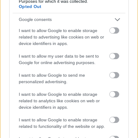
Purposes for which it was collected.
rendezővel, hogy az Apa figurája karakterét,
Opted Out
habitusát, megjelenését tekintve minél távolabb
legyen a Tartótiszttől. Biztos, hogy a nézők össze
Google consents
fogják kapcsolni a fejükben a két figurát, de én ezzel
I want to allow Google to enable storage
nem foglalkozom. Az a cél, hogy ez a két alak ne
related to advertising like cookies on web or
hasonlítson egymásra.
device identifiers in apps.
- Dolgoztál már együtt Török Ferenccel? Jelent-e
I want to allow my user data to be sent to
nehézséget, hogy ő filmrendező? Miben más vele
Google for online advertising purposes.
próbálni?
I want to allow Google to send me
Szervét Tibor:
Eleinte nehéz volt, hogy minden
personalized advertising.
próbán minden jelenetet állandóan készre akart
csinálni. Az ő munkareflexei azt diktálják, hogy egy
I want to allow Google to enable storage
jelenet az adott pillanatban teljesen tökéletes és kész
related to analytics like cookies on web or
legyen. Hosszú időbe telt, mire ráérzett arra, hogy itt
device identifiers in apps.
mindenre van idő. És ha egy mondat az első próbák
egyikén még nem tökéletesen röppen el egy színész
I want to allow Google to enable storage
szájából, akkor még az nem feltétlenül jelenti azt,
related to functionality of the website or app.
hogy a színész vagy a mondat rossz. Ugyanakkor az