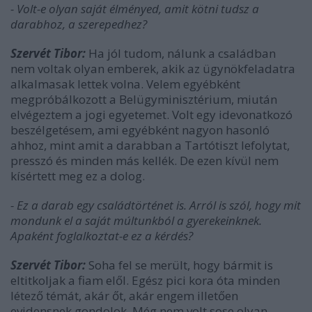
- Volt-e olyan saját élményed, amit kötni tudsz a
darabhoz, a szerepedhez?
Szervét Tibor:
Ha jól tudom, nálunk a családban
nem voltak olyan emberek, akik az ügynökfeladatra
alkalmasak lettek volna. Velem egyébként
megpróbálkozott a Belügyminisztérium, miután
elvégeztem a jogi egyetemet. Volt egy idevonatkozó
beszélgetésem, ami egyébként nagyon hasonló
ahhoz, mint amit a darabban a Tartótiszt lefolytat,
presszó és minden más kellék. De ezen kívül nem
kísértett meg ez a dolog.
- Ez a darab egy családtörténet is. Arról is szól, hogy mit
mondunk el a saját múltunkból a gyerekeinknek.
Apaként foglalkoztat-e ez a kérdés?
Szervét Tibor:
Soha fel se merült, hogy bármit is
eltitkoljak a fiam elől. Egész pici kora óta minden
létező témát, akár őt, akár engem illetően
evidensnek gondolok. Még nem volt sose olyan