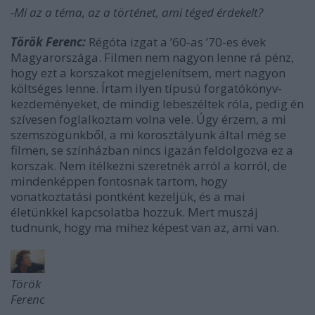
-Mi az a téma, az a történet, ami téged érdekelt?
Török Ferenc:
Régóta izgat a ’60-as ’70-es évek
Magyarországa. Filmen nem nagyon lenne rá pénz,
hogy ezt a korszakot megjelenítsem, mert nagyon
költséges lenne. Írtam ilyen típusú forgatókönyv-
kezdeményeket, de mindig lebeszéltek róla, pedig én
szívesen foglalkoztam volna vele. Úgy érzem, a mi
szemszögünkből, a mi korosztályunk által még se
filmen, se színházban nincs igazán feldolgozva ez a
korszak. Nem ítélkezni szeretnék arról a korról, de
mindenképpen fontosnak tartom, hogy
vonatkoztatási pontként kezeljük, és a mai
életünkkel kapcsolatba hozzuk. Mert muszáj
tudnunk, hogy ma mihez képest van az, ami van.
Török
Ferenc