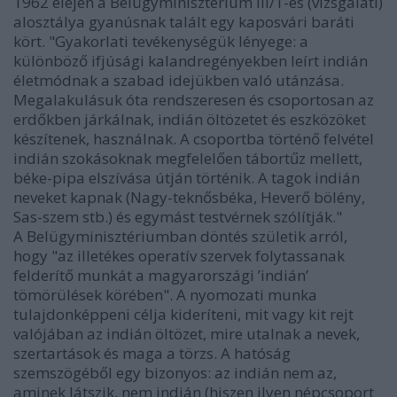
1962 elején a Belügyminisztérium III/1-es (vizsgálati)
alosztálya gyanúsnak talált egy kaposvári baráti
kört. "Gyakorlati tevékenységük lényege: a
különböző ifjúsági kalandregényekben leírt indián
életmódnak a szabad idejükben való utánzása.
Megalakulásuk óta rendszeresen és csoportosan az
erdőkben járkálnak, indián öltözetet és eszközöket
készítenek, használnak. A csoportba történő felvétel
indián szokásoknak megfelelően tábortűz mellett,
béke-pipa elszívása útján történik. A tagok indián
neveket kapnak (Nagy-teknősbéka, Heverő bölény,
Sas-szem stb.) és egymást testvérnek szólítják."
A Belügyminisztériumban döntés születik arról,
hogy "az illetékes operatív szervek folytassanak
felderítő munkát a magyarországi ’indián’
tömörülések körében". A nyomozati munka
tulajdonképpeni célja kideríteni, mit vagy kit rejt
valójában az indián öltözet, mire utalnak a nevek,
szertartások és maga a törzs. A hatóság
szemszögéből egy bizonyos: az indián nem az,
aminek látszik, nem indián (hiszen ilyen népcsoport