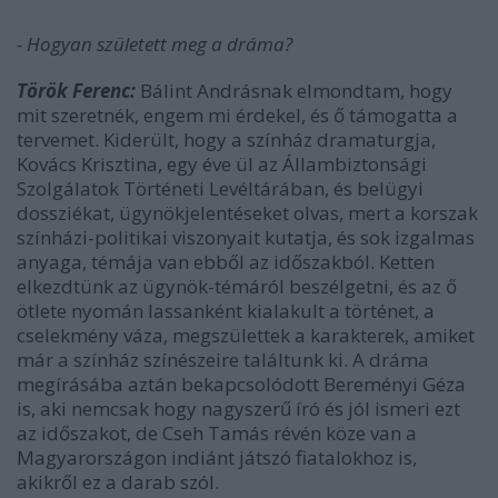
- Hogyan született meg a dráma?
Török Ferenc:
Bálint Andrásnak elmondtam, hogy
mit szeretnék, engem mi érdekel, és ő támogatta a
tervemet. Kiderült, hogy a színház dramaturgja,
Kovács Krisztina, egy éve ül az Állambiztonsági
Szolgálatok Történeti Levéltárában, és belügyi
dossziékat, ügynökjelentéseket olvas, mert a korszak
színházi-politikai viszonyait kutatja, és sok izgalmas
anyaga, témája van ebből az időszakból. Ketten
elkezdtünk az ügynök-témáról beszélgetni, és az ő
ötlete nyomán lassanként kialakult a történet, a
cselekmény váza, megszülettek a karakterek, amiket
már a színház színészeire találtunk ki. A dráma
megírásába aztán bekapcsolódott Bereményi Géza
is, aki nemcsak hogy nagyszerű író és jól ismeri ezt
az időszakot, de Cseh Tamás révén köze van a
Magyarországon indiánt játszó fiatalokhoz is,
akikről ez a darab szól.