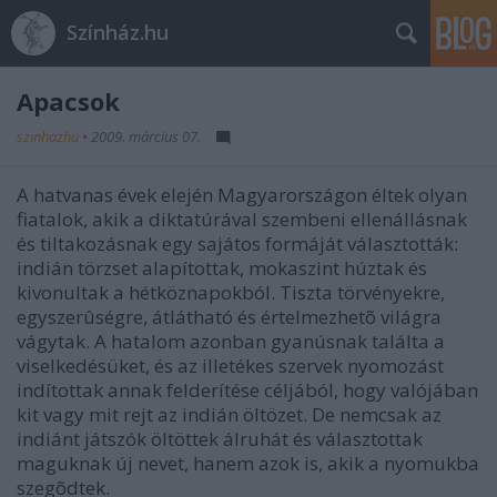
Színház.hu
Apacsok
szinhazhu
•
2009. március 07.
A hatvanas évek elején Magyarországon éltek olyan
fiatalok, akik a diktatúrával szembeni ellenállásnak
és tiltakozásnak egy sajátos formáját választották:
indián törzset alapítottak, mokaszint húztak és
kivonultak a hétköznapokból. Tiszta törvényekre,
egyszerûségre, átlátható és értelmezhetõ világra
vágytak. A hatalom azonban gyanúsnak találta a
viselkedésüket, és az illetékes szervek nyomozást
indítottak annak felderítése céljából, hogy valójában
kit vagy mit rejt az indián öltözet. De nemcsak az
indiánt játszók öltöttek álruhát és választottak
maguknak új nevet, hanem azok is, akik a nyomukba
szegõdtek.