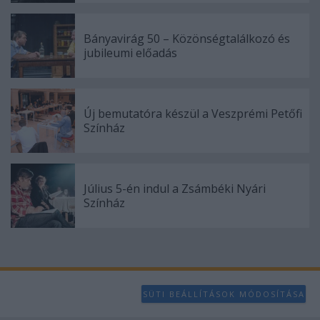
Bányavirág 50 – Közönségtalálkozó és
jubileumi előadás
Új bemutatóra készül a Veszprémi Petőfi
Színház
Július 5-én indul a Zsámbéki Nyári
Színház
SÜTI BEÁLLÍTÁSOK MÓDOSÍTÁSA