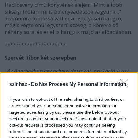
Hadiösvény című könyvének elején: "Mint a többi
síksági indián, mi is bölényvadászok vagyunk..."
Számomra fontossá vált ez a rejtélyesen hangzó,
mégis végtelenül egyszerű szöveg, a könyv első
néhány sora, és ez el is hangzik majd az előadásban.
**********************
Szervét Tibor két szerepben
- Az Apacsokban egy belügyi dolgozót, egy Tartótisztet
játszol. A régi szerepeid közül van-e olyan, ami hasonlít
erre?
szinhaz -
Do Not Process My Personal Information
Szervét Tibor:
Nem tudom, hogy hasonlít-e bármi is
If you wish to opt-out of the sale, sharing to third parties, or
ehhez. De szerintem nem is tartótisztet játszom.
processing of your personal or sensitive information for
Legalábbis minden törekvésem arra irányul, hogy
targeted advertising by us, please use the below opt-out
kiderüljön, hogy ez a férfi a lebukástól való rettegés
section to confirm your selection. Please note that after your
által vezérelve csinálja végig ezt a történetet. Nyilván
opt-out request is processed you may continue seeing
nem véletlenül pont az a pillanat van megragadva a
interest-based ads based on personal information utilized by
Tartótiszt életéből, amikor egy őt magát súlyosan
us or personal information disclosed to third parties prior to