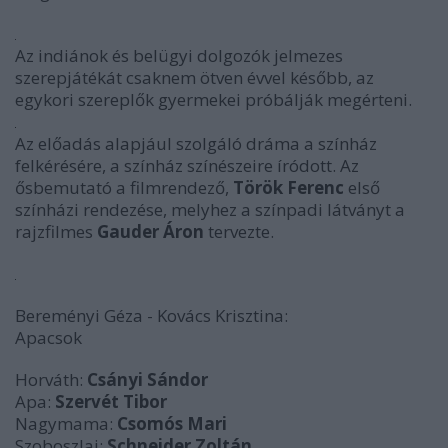
Az indiánok és belügyi dolgozók jelmezes
szerepjátékát csaknem ötven évvel később, az
egykori szereplők gyermekei próbálják megérteni.
Az előadás alapjául szolgáló dráma a színház
felkérésére, a színház színészeire íródott. Az
ősbemutató a filmrendező,
Török Ferenc
első
színházi rendezése, melyhez a színpadi látványt a
rajzfilmes
Gauder Áron
tervezte.
Bereményi Géza - Kovács Krisztina:
Apacsok
Horváth:
Csányi Sándor
Apa:
Szervét Tibor
Nagymama:
Csomós Mari
Szoboszlai:
Schneider Zoltán