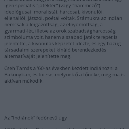
igen speciális "játéktér" (vagy "harcmező")
ideológusai, moralistái, harcosai, kivonulói,
ellenállói, játszói, poétái voltak. Számukra az indián
nemcsak a leigázottság, az elnyomottság, a
gyarmati-lét, illetve az örök szabadságharcosság
szimbóluma volt, hanem a szabad játék terepét is
jelentette, a kivonulás képzetét idézte, és egy hazug
társadalmi szerepeket kínáló berendezkedés
alternatíváját jelenítette meg.
Cseh Tamás a ’60-as években kezdett indiánozni a
Bakonyban, és törzse, melynek ő a főnöke, még ma is
aktívan működik.
Az "Indiánok" fedőnevű ügy