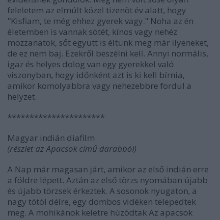
feleletem az elmúlt közel tizenöt év alatt, hogy
"Kisfiam, te még ehhez gyerek vagy." Noha az én
életemben is vannak sötét, kínos vagy nehéz
mozzanatok, sőt együtt is éltünk meg már ilyeneket,
de ez nem baj. Ezekről beszélni kell. Annyi normális,
igaz és helyes dolog van egy gyerekkel való
viszonyban, hogy időnként azt is ki kell bírnia,
amikor komolyabbra vagy nehezebbre fordul a
helyzet.
**********************
Magyar indián diafilm
(részlet az Apacsok című darabból)
A Nap már magasan járt, amikor az első indián erre
a földre lépett. Aztán az első törzs nyomában újabb
és újabb törzsek érkeztek. A sosonok nyugaton, a
nagy tótól délre, egy dombos vidéken telepedtek
meg. A mohikánok keletre húzódtak Az apacsok