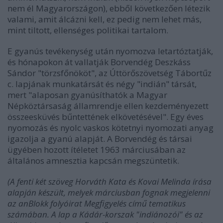
nem él Magyarországon), ebből következően létezik
valami, amit álcázni kell, ez pedig nem lehet más,
mint tiltott, ellenséges politikai tartalom.
E gyanús tevékenység után nyomozva letartóztatják,
és hónapokon át vallatják Borvendég Deszkáss
Sándor "törzsfőnököt", az Úttörőszövetség Tábortűz
c. lapjának munkatársát és négy "indián" társát,
mert "alaposan gyanúsíthatók a Magyar
Népköztársaság államrendje ellen kezdeményezett
összeesküvés bűntettének elkövetésével". Egy éves
nyomozás és nyolc vaskos kötetnyi nyomozati anyag
igazolja a gyanú alapját. A Borvendég és társai
ügyében hozott ítéletet 1963 márciusában az
általános amnesztia kapcsán megszüntetik.
(A fenti két szöveg Horváth Kata és Kovai Melinda írása
alapján készült, melyek márciusban fognak megjelenni
az anBlokk folyóirat Megfigyelés című tematikus
számában. A lap a Kádár-korszak "indiánozói" és az