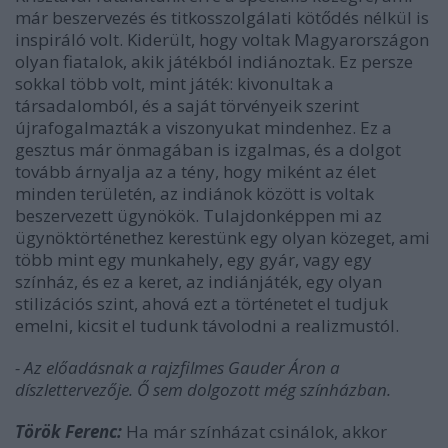
már beszervezés és titkosszolgálati kötődés nélkül is
inspiráló volt. Kiderült, hogy voltak Magyarországon
olyan fiatalok, akik játékból indiánoztak. Ez persze
sokkal több volt, mint játék: kivonultak a
társadalomból, és a saját törvényeik szerint
újrafogalmazták a viszonyukat mindenhez. Ez a
gesztus már önmagában is izgalmas, és a dolgot
tovább árnyalja az a tény, hogy miként az élet
minden területén, az indiánok között is voltak
beszervezett ügynökök. Tulajdonképpen mi az
ügynöktörténethez kerestünk egy olyan közeget, ami
több mint egy munkahely, egy gyár, vagy egy
színház, és ez a keret, az indiánjáték, egy olyan
stilizációs szint, ahová ezt a történetet el tudjuk
emelni, kicsit el tudunk távolodni a realizmustól.
- Az előadásnak a rajzfilmes Gauder Áron a
díszlettervezője. Ő sem dolgozott még színházban.
Török Ferenc:
Ha már színházat csinálok, akkor