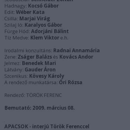
Hadnagy:
Kocsó Gábor
Edit:
Wéber Kata
Csilla:
Marjai Virág
Szilaj ló:
Karalyos Gábor
Fürge Hód:
Adorjáni Bálint
Tíz Medve:
Klem Viktor
e.h.
Irodalmi konzultáns:
Radnai Annamária
Zene:
Zságer Balázs
és
Kovács Andor
Jelmez:
Benedek Mari
Látvány:
Gauder Áron
Szcenikus:
Kövesy Károly
A rendező munkatársa:
Őri Rózsa
Rendező: TÖRÖK FERENC
Bemutató: 2009. március 08.
APACSOK - interjú Török Ferenccel