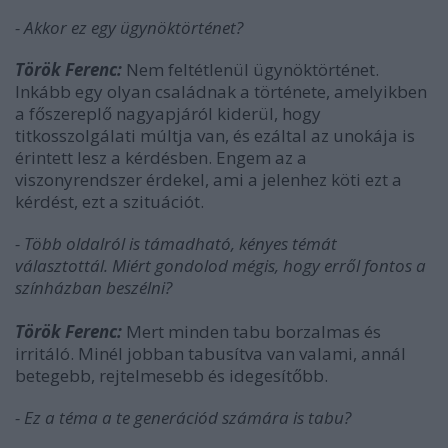
- Akkor ez egy ügynöktörténet?
Török Ferenc:
Nem feltétlenül ügynöktörténet.
Inkább egy olyan családnak a története, amelyikben
a főszereplő nagyapjáról kiderül, hogy
titkosszolgálati múltja van, és ezáltal az unokája is
érintett lesz a kérdésben. Engem az a
viszonyrendszer érdekel, ami a jelenhez köti ezt a
kérdést, ezt a szituációt.
- Több oldalról is támadható, kényes témát
választottál. Miért gondolod mégis, hogy erről fontos a
színházban beszélni?
Török Ferenc:
Mert minden tabu borzalmas és
irritáló. Minél jobban tabusítva van valami, annál
betegebb, rejtelmesebb és idegesítőbb.
- Ez a téma a te generációd számára is tabu?