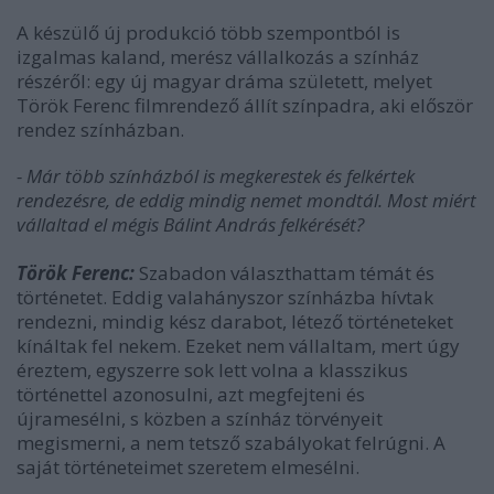
A készülő új produkció több szempontból is
izgalmas kaland, merész vállalkozás a színház
részéről: egy új magyar dráma született, melyet
Török Ferenc filmrendező állít színpadra, aki először
rendez színházban.
- Már több színházból is megkerestek és felkértek
rendezésre, de eddig mindig nemet mondtál. Most miért
vállaltad el mégis Bálint András felkérését?
Török Ferenc:
Szabadon választhattam témát és
történetet. Eddig valahányszor színházba hívtak
rendezni, mindig kész darabot, létező történeteket
kínáltak fel nekem. Ezeket nem vállaltam, mert úgy
éreztem, egyszerre sok lett volna a klasszikus
történettel azonosulni, azt megfejteni és
újramesélni, s közben a színház törvényeit
megismerni, a nem tetsző szabályokat felrúgni. A
saját történeteimet szeretem elmesélni.