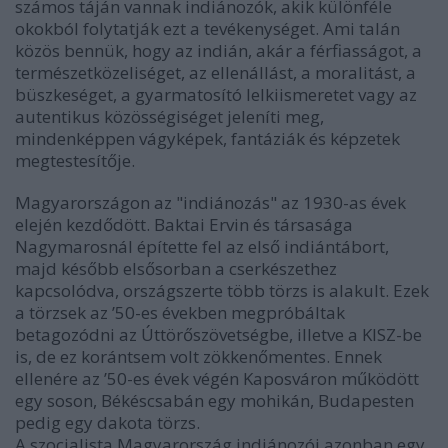
számos táján vannak indiánozók, akik különféle
okokból folytatják ezt a tevékenységet. Ami talán
közös bennük, hogy az indián, akár a férfiasságot, a
természetközeliséget, az ellenállást, a moralitást, a
büszkeséget, a gyarmatosító lelkiismeretet vagy az
autentikus közösségiséget jeleníti meg,
mindenképpen vágyképek, fantáziák és képzetek
megtestesítője.
Magyarországon az "indiánozás" az 1930-as évek
elején kezdődött. Baktai Ervin és társasága
Nagymarosnál építette fel az első indiántábort,
majd később elsősorban a cserkészethez
kapcsolódva, országszerte több törzs is alakult. Ezek
a törzsek az ’50-es években megpróbáltak
betagozódni az Úttörőszövetségbe, illetve a KISZ-be
is, de ez korántsem volt zökkenőmentes. Ennek
ellenére az ’50-es évek végén Kaposváron működött
egy soson, Békéscsabán egy mohikán, Budapesten
pedig egy dakota törzs.
A szocialista Magyarország indiánozói azonban egy