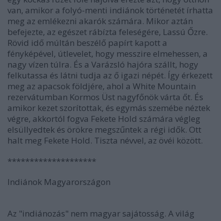
van, amikor a folyó-menti indiánok történetét írhatta
meg az emlékezni akarók számára. Mikor aztán
befejezte, az egészet rábízta feleségére, Lassú Őzre.
Rövid idő múltán beszélő papírt kapott a
fényképével, útlevelet, hogy messzire elmehessen, a
nagy vízen túlra. És a Varázsló hajóra szállt, hogy
felkutassa és látni tudja az ő igazi népét. Így érkezett
meg az apacsok földjére, ahol a White Mountain
rezervátumban Kormos Üst nagyfőnök várta őt. És
amikor kezet szorítottak, és egymás szemébe néztek
végre, akkortól fogva Fekete Hold számára végleg
elsüllyedtek és örökre megszűntek a régi idők. Ott
halt meg Fekete Hold. Tiszta névvel, az övéi között.
********************
Indiánok Magyarországon
Az "indiánozás" nem magyar sajátosság. A világ