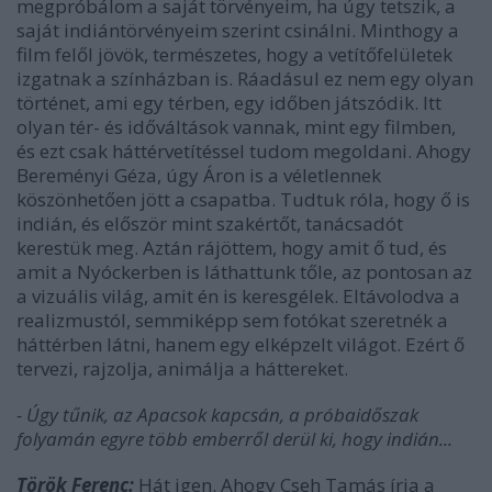
megpróbálom a saját törvényeim, ha úgy tetszik, a
saját indiántörvényeim szerint csinálni. Minthogy a
film felől jövök, természetes, hogy a vetítőfelületek
izgatnak a színházban is. Ráadásul ez nem egy olyan
történet, ami egy térben, egy időben játszódik. Itt
olyan tér- és időváltások vannak, mint egy filmben,
és ezt csak háttérvetítéssel tudom megoldani. Ahogy
Bereményi Géza, úgy Áron is a véletlennek
köszönhetően jött a csapatba. Tudtuk róla, hogy ő is
indián, és először mint szakértőt, tanácsadót
kerestük meg. Aztán rájöttem, hogy amit ő tud, és
amit a Nyóckerben is láthattunk tőle, az pontosan az
a vizuális világ, amit én is keresgélek. Eltávolodva a
realizmustól, semmiképp sem fotókat szeretnék a
háttérben látni, hanem egy elképzelt világot. Ezért ő
tervezi, rajzolja, animálja a háttereket.
- Úgy tűnik, az Apacsok kapcsán, a próbaidőszak
folyamán egyre több emberről derül ki, hogy indián...
Török Ferenc:
Hát igen. Ahogy Cseh Tamás írja a