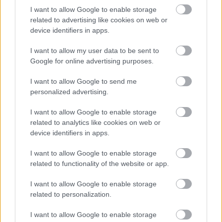
funkyval és klasszikus musicalhangzással. A
I want to allow Google to enable storage
Nyavalyások élőben, zenekari tolmácsolásban szólal
related to advertising like cookies on web or
majd meg, az 5 zenész szerves részét képezi
device identifiers in apps.
előadásunknak.
I want to allow my user data to be sent to
Google for online advertising purposes.
I want to allow Google to send me
personalized advertising.
Nyavalyások
I want to allow Google to enable storage
próba
related to analytics like cookies on web or
Szik Juliksa
device identifiers in apps.
és Hegedűs
Barbara
I want to allow Google to enable storage
related to functionality of the website or app.
--------------------------
I want to allow Google to enable storage
Az ARTBAL és a PAPÍRHOLD bemutatja:
related to personalization.
Scheck-Bruckner-Babiczky-Simon:
NYAVALYÁSOK
I want to allow Google to enable storage