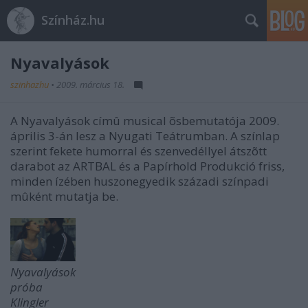
Színház.hu
Nyavalyások
szinhazhu
•
2009. március 18.
A Nyavalyások címû musical õsbemutatója 2009.
április 3-án lesz a Nyugati Teátrumban. A színlap
szerint fekete humorral és szenvedéllyel átszõtt
darabot az ARTBAL és a Papírhold Produkció friss,
minden ízében huszonegyedik századi színpadi
mûként mutatja be.
Nyavalyások
próba
Klingler