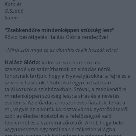
Kata és
O.Szabó
Soma
"Zsebkendőre mindenképpen szükség lesz"
Rövid beszélgetés Halász Glória rendezővel
- Miről szól majd ez az előadás és kik hozzák létre?
Halász Glória:
Valóban sok humorra és
szenvedélyre számíthatnak az előadás nézői,
fontosnak tartjuk, hogy a Nyavalyásokkal a fejre és a
szívre is hassunk. Utóbbival egyre ritkábban
találkozunk a színházakban. Szóval, a zsebkendőre
mindenképpen szükség lesz: a sírás és a nevetés
esetén is. Az előadás a huszonéves fiatalok, tehát a
mi, vagyis az alkotók korosztályának gyötrődéseiről
szól: az életbe lépéstől és a felelősségtől való
félelemről és a szerelmi zűrökről. Arról, hogy bele
vagyunk vetve egy totálisan érzéketlen világba,
amiben kezdenünk kell valamit a minden keretet