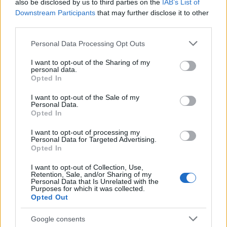
also be disclosed by us to third parties on the
IAB’s List of
mára is találó, a szereplők és a helyzetek tökéletesen
Downstream Participants
that may further disclose it to other
elevenek, erre jó bizonyíték, hogy a színészek már a
third parties.
próbafolyamat kezdetén meglepően sok közös
pontot találtak önmaguk és a figurák között. Ez
Please note that this website/app uses one or more Google
Personal Data Processing Opt Outs
pedig ritka és áldásos helyzet. A kór pedig rájuk,
services and may gather and store information including but
vagyis a Nyavalyásokra értendő: ők, a huszonévesek,
not limited to your visit or usage behaviour. You may click to
I want to opt-out of the Sharing of my
personal data.
elképesztő módon "önpusztítanak", ennek pedig az a
grant or deny consent to Google and its third-party tags to
Opted In
tragédiája, hogy valójában nem tesznek mást, mint
use your data for below specified purposes in below Google
élik az életüket. Bűnösök és esendők, hiszen a
consent section.
I want to opt-out of the Sale of my
szárnyaikat próbálgatják, és bizony van olyan, aki
Personal Data.
Opted In
túlságosan közel merészkedik a Naphoz. Vagyis kiég,
mielőtt tényleg felnőne. A mi szereplőink ráadásul
I want to opt-out of processing my
orvostanhallgatók: tehát tökéletesen tisztában
Personal Data for Targeted Advertising.
vannak a maguk "nyavalyáival", rendhagyó az
Opted In
élethez és a halálhoz való viszonyuk.
I want to opt-out of Collection, Use,
Retention, Sale, and/or Sharing of my
- Milyen hangulatú dalokra, zenére számíthatunk?
Personal Data that Is Unrelated with the
Purposes for which it was collected.
Opted Out
Halász Glória:
A zenében és a látványban sem
szakadunk el teljesen az előző század húszas éveitől,
Google consents
de a zene alapvetően friss és lendületes: rockkal,