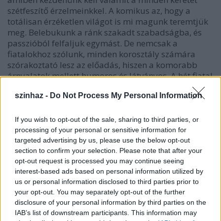
szétfeszítő érzelmeinkkel. A komikus az, hogy a
totálisan érzéketlen világot is mi magunk teremtjük
meg. Belebukunk a ránk szakadt szabadságba, és
passzióból felfaljuk egymást. De nemcsak a
fiatalokhoz szólunk, minden korosztály számára
szórakoztató lesz az előadás, hiszen a komorabb
árnyalatok mellett humoros és látványos. A hét fiatal
élete hasonlóan kavarodott, mint egy szappanopera
szinhaz -
Do Not Process My Personal Information
szereplőié: mi ennek egy szeletét visszük színpadra.
Ezért a szappanmusical megjelölés. Az ARTBAL
lényegében az előadás produkciós hátterét, a
If you wish to opt-out of the sale, sharing to third parties, or
Papírhold az alkotói csapatot jelöli: a színészeket, a
processing of your personal or sensitive information for
zeneszerzőt, az írókat, a rendezőt és a tervezőket.
targeted advertising by us, please use the below opt-out
section to confirm your selection. Please note that after your
- Miért Nyavalyások az előadás címe és mit takar a
opt-out request is processed you may continue seeing
"zenés kórkép" alcím?
interest-based ads based on personal information utilized by
us or personal information disclosed to third parties prior to
Halász Glória:
A "zenés kórkép" szójáték, ami a
your opt-out. You may separately opt-out of the further
korra és a kórra egyaránt vonatkozik. Az alapul
disclosure of your personal information by third parties on the
IAB’s list of downstream participants. This information may
szolgáló darab nyolcvan éve született ugyan, de a