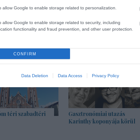
o allow Google to enable storage related to personalization.
o allow Google to enable storage related to security, including
cation functionality and fraud prevention, and other user protection.
CONFIRM
Data Deletion
Data Access
Privacy Policy
m téri szabadtéri
Gasztronómiai utazás
Karinthy koponyája körül