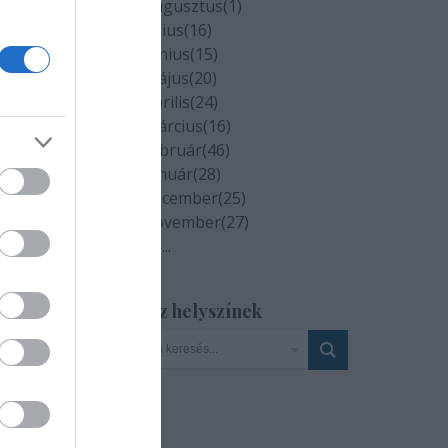
2020 augusztus
(
1
)
2020 július
(
16
)
2020 június
(
15
)
2020 május
(
20
)
2020 április
(
24
)
2020 március
(
16
)
2020 február
(
46
)
2020 január
(
28
)
2019 december
(
25
)
2019 november
(
27
)
Tovább
...
Szinház helyszínek