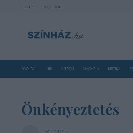
PORT
.hu
PORT TICKET
FŐOLDAL
HÍR
INTERJÚ
MAGAZIN
KRITIKA
S
Önkényeztetés
szinhazhu