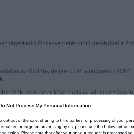
 vendégeskedik Önkényeztetés címû darabjával a Po
Család és az Őszinte, de igaz után a budapesti PONT
k.
ebb állók problematikáját taglalja, addig az "Őszinte
auzol. A trilógia befejező része egy újabb
Do Not Process My Personal Information
tett kapcsolatait vizsgálja.
to opt-out of the sale, sharing to third parties, or processing of your per
iszonyát vizsgálja különböző történelmi helyzetekb
formation for targeted advertising by us, please use the below opt-out s
 meg annak a tételnek a valódiságát, miszerint a
r selection. Please note that after your opt-out request is processed y