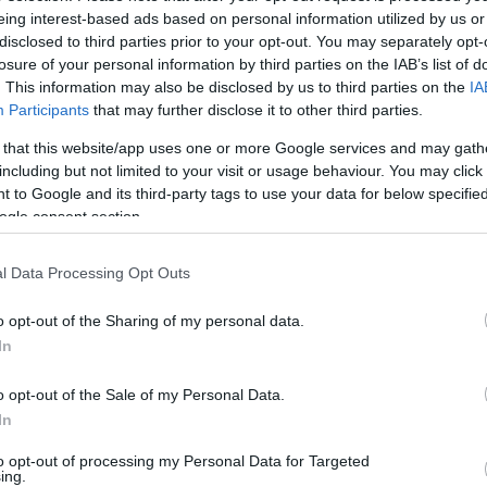
isszaélés jelenti az emberek és szervezeteik közötti
eing interest-based ads based on personal information utilized by us or
ünk bármely pillanatában.
disclosed to third parties prior to your opt-out. You may separately opt-
losure of your personal information by third parties on the IAB’s list of
st és/vagy ördög híján csak a kritikai gondolkodás
. This information may also be disclosed by us to third parties on the
IA
Participants
that may further disclose it to other third parties.
b radikális pesszimizmussal, valós változásra serken
nyel azok iránt, akik tudják és meg akarják mondan
 that this website/app uses one or more Google services and may gath
 hanem az érzékekhez és az értelemhez egyaránt ordí
including but not limited to your visit or usage behaviour. You may click 
 to Google and its third-party tags to use your data for below specifi
, ami folyamatosan jelen lesz a darabban: rossz
ogle consent section.
hogy az előadásban mindenki megkapja a magáét, az
l Data Processing Opt Outs
o opt-out of the Sharing of my personal data.
In
o opt-out of the Sale of my Personal Data.
In
to opt-out of processing my Personal Data for Targeted
ing.