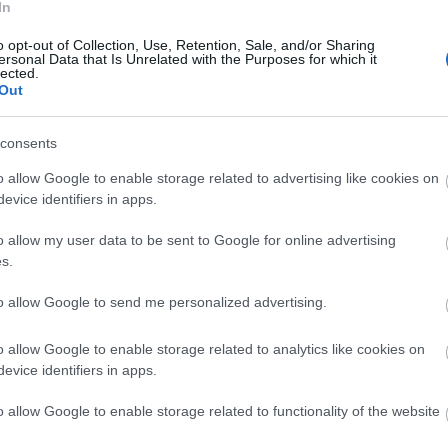
, Pereszlényi Erika, Sabák Péter, Szesztay Dávid,
In
o opt-out of Collection, Use, Retention, Sale, and/or Sharing
ersonal Data that Is Unrelated with the Purposes for which it
lected.
Péter
Out
consents
o allow Google to enable storage related to advertising like cookies on
evice identifiers in apps.
enc
o allow my user data to be sent to Google for online advertising
s.
to allow Google to send me personalized advertising.
p) 19:30 h
o allow Google to enable storage related to analytics like cookies on
evice identifiers in apps.
o allow Google to enable storage related to functionality of the website