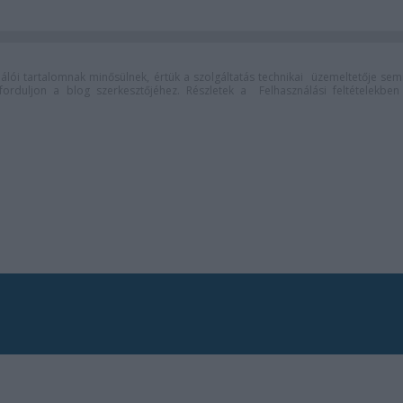
lói tartalomnak minősülnek, értük a
szolgáltatás technikai
üzemeltetője sem
n forduljon a blog szerkesztőjéhez. Részletek a
Felhasználási feltételekben