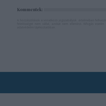
Kommentek:
A hozzászólások a
vonatkozó jogszabályok
értelmében felhaszná
felelősséget nem vállal, azokat nem ellenőrzi. Kifogás eseté
adatvédelmi tájékoztatóban
.