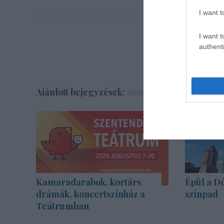
I want t
I want t
authenti
Ajánlott bejegyzések:
Kamaradarabok, kortárs
Épül a Dó
drámák, koncertszínház a
színpad
Teátrumban