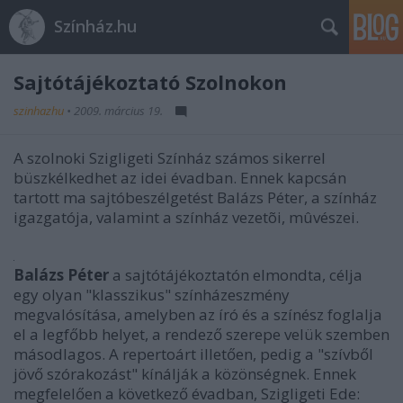
Színház.hu
Sajtótájékoztató Szolnokon
szinhazhu
•
2009. március 19.
A szolnoki Szigligeti Színház számos sikerrel
büszkélkedhet az idei évadban. Ennek kapcsán
tartott ma sajtóbeszélgetést Balázs Péter, a színház
igazgatója, valamint a színház vezetõi, mûvészei.
Balázs Péter
a sajtótájékoztatón elmondta, célja
egy olyan "klasszikus" színházeszmény
megvalósítása, amelyben az író és a színész foglalja
el a legfőbb helyet, a rendező szerepe velük szemben
másodlagos. A repertoárt illetően, pedig a "szívből
jövő szórakozást" kínálják a közönségnek. Ennek
megfelelően a következő évadban, Szigligeti Ede: