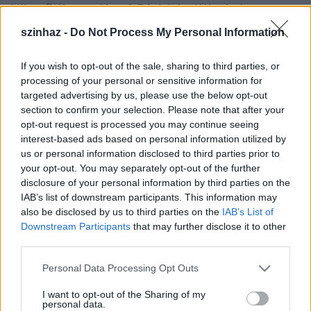
Liliomfi, Katona József: Bánk bán, Kálmán Imre:
Cirkuszhercegnő, Shakespeare: Vízkereszt vagy amit
szinhaz -
Do Not Process My Personal Information
akartok, Mitchleigh-Joe Darion-Dale Wasserman: La
Mancha lovagja c. musicalje, illetve Zágon István -
If you wish to opt-out of the sale, sharing to third parties, or
Nóti Károly: Hyppolit, a lakáj című darabja kerül
processing of your personal or sensitive information for
bemutatásra a nagyszínpadon.
targeted advertising by us, please use the below opt-out
section to confirm your selection. Please note that after your
Balázs Péter
kiemelte: a Szigligeti Színház egy olyan
opt-out request is processed you may continue seeing
intézmény, ahol a színészek lehetőséget kapnak
interest-based ads based on personal information utilized by
képességeik kibontakoztatására, a vezetés figyelmet
us or personal information disclosed to third parties prior to
fordít arra, hogy mindenki a saját fejlődésének
your opt-out. You may separately opt-out of the further
megfelelően jusson feladathoz.
disclosure of your personal information by third parties on the
IAB’s list of downstream participants. This information may
Bor Zoltán
, a színház produkciós igazgatója
also be disclosed by us to third parties on the
IAB’s List of
beszámolt arról, hogy várhatóan szeptember 1-én
Downstream Participants
that may further disclose it to other
nyílik meg Szolnokon a 21 lakásból álló színészház
third parties.
és a "Színműhely" nevet viselő kamaraszínház. A
beruházás nettó 150 M forintba kerül, és egy ppp
Please note that this website/app uses one or more Google
Personal Data Processing Opt Outs
projekt keretében valósul meg. A Színműhelyben
services and may gather and store information including but
alternatív produkciókat, valamint kisebb, könnyebb
not limited to your visit or usage behaviour. You may click to
I want to opt-out of the Sharing of my
personal data.
műfajú előadásokat és jazz koncerteket is
grant or deny consent to Google and its third-party tags to