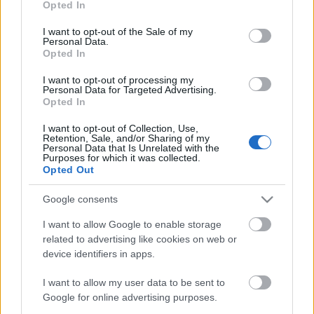
Opted In
use your data for below specified purposes in below Google
látogathatnak majd a vendégek, akik között
consent section.
reményeik szerint sok fiatal is lesz majd. Balázs Péter
I want to opt-out of the Sale of my
Personal Data.
felhívta a figyelmet arra, hogy fontosnak tartják a
Opted In
fiatalok "visszacsábítását" a színházba. "Már iskolás
korban el kell kezdeni a színház iránti fogékonyságra
I want to opt-out of processing my
Personal Data for Targeted Advertising.
való nevelést."
Opted In
Forrás:
Szolnoki Szigligeti Színház
I want to opt-out of Collection, Use,
Retention, Sale, and/or Sharing of my
Personal Data that Is Unrelated with the
Purposes for which it was collected.
Opted Out
Google consents
I want to allow Google to enable storage
Ajánlott bejegyzések:
related to advertising like cookies on web or
device identifiers in apps.
Sodró Eliza: "Színészként a katarzist nem
I want to allow my user data to be sent to
tudjuk garantálni"
Google for online advertising purposes.