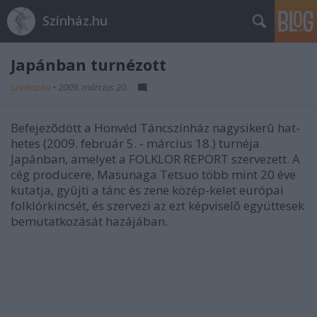
Színház.hu
Japánban turnézott
szinhazhu
•
2009. március 20.
Befejezõdött a Honvéd Táncszínház nagysikerû hat-
hetes (2009. február 5. - március 18.) turnéja
Japánban, amelyet a FOLKLOR REPORT szervezett. A
cég producere, Masunaga Tetsuo több mint 20 éve
kutatja, gyûjti a tánc és zene közép-kelet európai
folklórkincsét, és szervezi az ezt képviselõ együttesek
bemutatkozását hazájában.