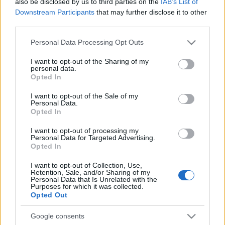
A 28 előadást több mint 30 ezer néző látta, a
also be disclosed by us to third parties on the
IAB’s List of
vendéglátók által igényelt néptánc tanításon hat
Downstream Participants
that may further disclose it to other
third parties.
alkalommal közel 350-en vettek rész, míg a
szervezett két táncházon közel 200 érdeklődő volt
Please note that this website/app uses one or more Google
Personal Data Processing Opt Outs
jelen. Meglepetéssel tapasztalták a Honvéd
services and may gather and store information including but
Táncszínház művészei, hogy sok helyen magyarul
not limited to your visit or usage behaviour. You may click to
I want to opt-out of the Sharing of my
köszöntötték őket, a tánctanításokra már jó
personal data.
grant or deny consent to Google and its third-party tags to
Opted In
néhányan megfelelő alaptudással érkeztek és rövid
use your data for below specified purposes in below Google
idő elteltével együtt is énekeltek velük. Arra is volt
consent section.
I want to opt-out of the Sale of my
példa, hogy a japánok számára legényes
Personal Data.
táncversenyt kellett szervezni a tánctanításon.
Opted In
A 60 éves Honvéd Együttes Táncszínházának japán
I want to opt-out of processing my
vendégszereplése újabb jelentős állomás a két
Personal Data for Targeted Advertising.
ország kulturális kapcsolatainak
Opted In
továbbfejlesztésében, amelynek hatása már a turné
I want to opt-out of Collection, Use,
ideje alatt is érzékelhető volt a japán kulturális
Retention, Sale, and/or Sharing of my
közéletben. A vendégszereplés kiemelkedően
Personal Data that Is Unrelated with the
Purposes for which it was collected.
eredményes és sikeres volt a magyar néptánc,
Opted Out
népzene népszerűsítése és a japán közönség
fogadtatása szempontjából.
Google consents