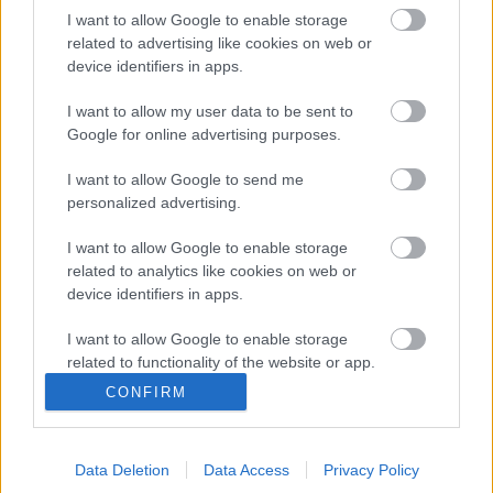
I want to allow Google to enable storage
related to advertising like cookies on web or
device identifiers in apps.
I want to allow my user data to be sent to
Google for online advertising purposes.
Forrás:
Honvéd Táncszínház
I want to allow Google to send me
personalized advertising.
I want to allow Google to enable storage
related to analytics like cookies on web or
device identifiers in apps.
Ajánlott bejegyzések:
I want to allow Google to enable storage
related to functionality of the website or app.
CONFIRM
Augusztusban jön az év legvidámabb
I want to allow Google to enable storage
hete
related to personalization.
Data Deletion
Data Access
Privacy Policy
I want to allow Google to enable storage