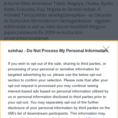
A turné főbb állomásai Tokió, Nagoya, Osaka, Kyoto,
Kobe, Fukuoka, Fuji, Nigata és Sendai voltak. A
Honvéd Táncszínház vendégszereplése - az Oktatási
és Kulturális Minisztérium támogatásával - egyben
előhírnöke is volt az idén ősszel kezdődő Magyar-
Japán Jubileumi Év 2009-es kulturális
programsorozatának.
A turnét
Zsuráfszky Zoltán
, a Honvéd Táncszínház
művészeti vezetője vezette. A programot a közép-
szinhaz -
Do Not Process My Personal Information
kelet európai néptáncok és zenék alkották, amelyben
kiemelt szerep jutott a cigánykultúrának, az erdélyi
If you wish to opt-out of the sale, sharing to third parties, or
Romafest együttes közreműködésével.
processing of your personal or sensitive information for
A fellépés sorozat kiemelkedő eseménye volt
targeted advertising by us, please use the below opt-out
Tokióban a National Olympics Memorial Youth
section to confirm your selection. Please note that after your
Center-ben valószereplés, ahol tiszteletét tette Bohár
opt-out request is processed you may continue seeing
Ernő, a Magyar Köztársaság Tokiói nagykövete,
interest-based ads based on personal information utilized by
Csehország, Lengyelország, Szlovákia, Szlovénia,
us or personal information disclosed to third parties prior to
Románia és Ukrajna nagyköveteinek társaságában,
your opt-out. You may separately opt-out of the further
továbbá megjelentek a japán kulturális és
disclosure of your personal information by third parties on the
táncszakma jeles képviselői is.
IAB’s list of downstream participants. This information may