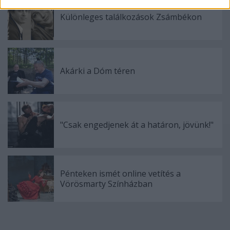
related to security, including authentication
functionality and fraud prevention, and other
Különleges találkozások Zsámbékon
user protection.
Akárki a Dóm téren
"Csak engedjenek át a határon, jövünk!"
Pénteken ismét online vetítés a
Vörösmarty Színházban