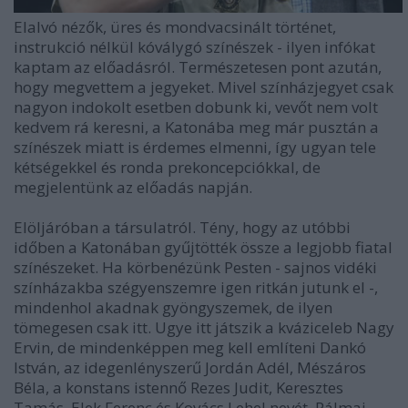
Elalvó nézők, üres és mondvacsinált történet,
instrukció nélkül kóválygó színészek - ilyen infókat
kaptam az előadásról. Természetesen pont azután,
hogy megvettem a jegyeket. Mivel színházjegyet csak
nagyon indokolt esetben dobunk ki, vevőt nem volt
kedvem rá keresni, a Katonába meg már pusztán a
színészek miatt is érdemes elmenni, így ugyan tele
kétségekkel és ronda prekoncepciókkal, de
megjelentünk az előadás napján.
Elöljáróban a társulatról. Tény, hogy az utóbbi
időben a Katonában gyűjtötték össze a legjobb fiatal
színészeket. Ha körbenézünk Pesten - sajnos vidéki
színházakba szégyenszemre igen ritkán jutunk el -,
mindenhol akadnak gyöngyszemek, de ilyen
tömegesen csak itt. Ugye itt játszik a kváziceleb Nagy
Ervin, de mindenképpen meg kell említeni Dankó
István, az idegenlényszerű Jordán Adél, Mészáros
Béla, a konstans istennő Rezes Judit, Keresztes
Tamás, Elek Ferenc és Kovács Lehel nevét. Pálmai