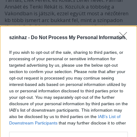
Annáét és Tenki Rékát is. Közülük a többség a
Vakondban is játszik, ezzel együtt most a nézőtéren
kb több ismert arc bukkant fel, mint a színpadon
(Szabó Győző [sokat nevet majd az előadás során,
tetszik neki], Szacsvay, Bozsik Yvette, aki kísértetiesen
szinhaz -
Do Not Process My Personal Information
összeöltözött alteregójával, a
kerti lánnyal
, Nagy
Ervin és Mészáros Béla).
If you wish to opt-out of the sale, sharing to third parties, or
processing of your personal or sensitive information for
targeted advertising by us, please use the below opt-out
section to confirm your selection. Please note that after your
opt-out request is processed you may continue seeing
interest-based ads based on personal information utilized by
us or personal information disclosed to third parties prior to
your opt-out. You may separately opt-out of the further
disclosure of your personal information by third parties on the
IAB’s list of downstream participants. This information may
also be disclosed by us to third parties on the
IAB’s List of
Downstream Participants
that may further disclose it to other
third parties.