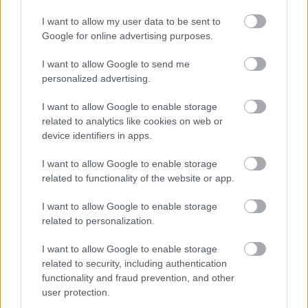
és az egész storyline döcögött. Általában bírom a
I want to allow my user data to be sent to
szürrealitást, de nem hat meg, hogy a béna bábnak
Google for online advertising purposes.
beöltöztetett Fullajtárt körbemutogatják a
színpadon, miközben sejtelmes zene szól. A második
I want to allow Google to send me
szín közepén már végképp nem érdekel a szereplők
personalized advertising.
sorsa, hogy személyesen isten manifesztálódik a
színpadon, hogy ki mikor hal meg, és hogy min
I want to allow Google to enable storage
marcangolja magát az egyébként nagyon jól játszó
related to analytics like cookies on web or
főszereplő, Hajduk Károly. Pozitívumként a
device identifiers in apps.
színészeket tudom felhozni, mindenki jól hozza, amit
lehet, egyedül Pelsőczy idegesít affektálós
I want to allow Google to enable storage
figurájával. A prekoncepciónak félig-meddig igaza
related to functionality of the website or app.
lett; ugyan az előadás nem vállalhatatlan, nem
láttam elalvó nézőt sem, de jóindulattal is
I want to allow Google to enable storage
related to personalization.
felejthetőnek titulálható.
I want to allow Google to enable storage
Konklúzió, hogy gyenge ez az alapanyag, hiába
related to security, including authentication
rendezés és menő színészek. Biztosan masszív
functionality and fraud prevention, and other
szakmai indokok támasztják alá, hogy miért kell a
user protection.
Vakondnak a város egyik legjobb színházában