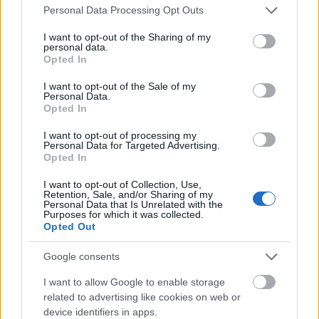
Please note that this website/app uses one or more Google
Personal Data Processing Opt Outs
services and may gather and store information including but
not limited to your visit or usage behaviour. You may click to
I want to opt-out of the Sharing of my
personal data.
grant or deny consent to Google and its third-party tags to
Opted In
Szóval Vakond, a háttérben lappangó
use your data for below specified purposes in below Google
prekoncepciókkal együtt. A színpad köralakú,
consent section.
I want to opt-out of the Sale of my
varietévilágítással, gondolom, cirkuszra akar
Personal Data.
Opted In
hajazni, nekem inkább egy belvárosi table dance bár
ugrik be. Díszlet gyakorlatilag nincsen, azon túl,
I want to opt-out of processing my
hogy a teret időről időre felszabdalják a színpadra
Personal Data for Targeted Advertising.
becsúszó üveglapok. Ez ötletes, de a végén az jutott
Opted In
eszembe, hogy Gothár nem igazán tudott vagy akart
I want to opt-out of Collection, Use,
mit kezdeni a körben rejlő lehetőségekkel (l. például
Retention, Sale, and/or Sharing of my
Őrült..., Pintér Béla). A sztorit pár mondatban nehéz
Personal Data that Is Unrelated with the
Purposes for which it was collected.
leírni, a keretek - az isten háta mögötti amerikai
Opted Out
városba megérkező orvos, aki a fura helyiekkel
interaktál
- Alice-ra és csodaországra emlékeztetnek,
Google consents
meg persze a Miért éppen Alaszkára (ami, bármilyen
hihetetlen, 1990-ben jött ki, durva). A történet nem is
I want to allow Google to enable storage
related to advertising like cookies on web or
lett volna rossz, Vinnai dialógusai viszont elég
device identifiers in apps.
semmilyenek, vizuálisan se volt egy nagy durranás,