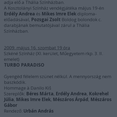
adja elő a Thália Színházban.
A Kosztolányi Színház vendégjátéka május 19-én
Erdély Andrea
és
Mikes Imre Elek
diploma-
előadásával,
Pozsgai Zsolt
Boldog bolondok c.
darabjának bemutatójával zárul a Thália
Színházban.
2009. május 16. szombat 19 óra
Szkéné Színház (XI. kerület, Műegyetem rkp. 3. II.
emelet)
TURBO PARADISO
Gyengéd félelem szünet nélkül. A mennyország nem
baszkódik.
Hommage à Danilo Kiš
Szereplők:
Béres Márta
,
Erdély Andrea
,
Kokrehel
Júlia
,
Mikes Imre Elek
,
Mészáros Árpád
,
Mészáros
Gábor
Rendező:
Urbán András