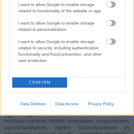
I want to allow Google to enable storage
related to functionality of the website or app.
I want to allow Google to enable storage
related to personalization.
I want to allow Google to enable storage
related to security, including authentication
functionality and fraud prevention, and other
user protection.
CONFIRM
A Terápia romantikus vígjátékszagú
kapcsolatparódia, önvizsgáló-öngyógyító lelki
Data Deletion
Data Access
Privacy Policy
pornóshow, pszichoindividualisztikus ápolat,
egyere-begyere áskáraram tam-tam, romantikus-
komikus-szerelmi thriller, könyveken, magazinokon,
apróhirdetéseken, egyéni tapasztalatokon és
egyebeken alapuló-épülő, csoportos-meditatív-