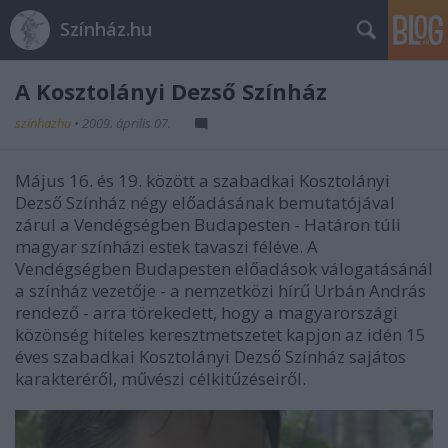
Színház.hu
A Kosztolányi Dezső Színház
szinhazhu
•
2009. április 07.
Május 16. és 19. között a szabadkai Kosztolányi
Dezső Színház négy előadásának bemutatójával
zárul a Vendégségben Budapesten - Határon túli
magyar színházi estek tavaszi féléve. A
Vendégségben Budapesten előadások válogatásánál
a színház vezetője - a nemzetközi hírű Urbán András
rendező - arra törekedett, hogy a magyarországi
közönség hiteles keresztmetszetet kapjon az idén 15
éves szabadkai Kosztolányi Dezső Színház sajátos
karakteréről, művészi célkitűzéseiről.