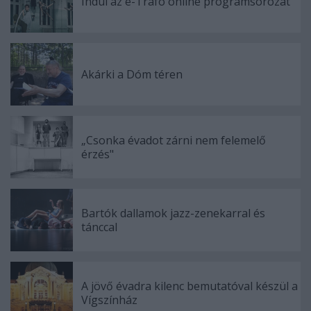
Indul az e-Trafó online programsorozat
Akárki a Dóm téren
„Csonka évadot zárni nem felemelő
érzés"
Bartók dallamok jazz-zenekarral és
tánccal
A jövő évadra kilenc bemutatóval készül a
Vígszínház