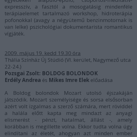
expresszív, a fasztól a mosogatásig mindenféle
terápiaelemet tartalmazó workshop, hidroterápia
pofonokkal (avagy a négyütemű benzinmotornak is
van lelke) pszichológiai dokumentarista romantikus
vígjáték.
2009. május 19. kedd 19.30 óra
Thália Színház Új Stúdió (VI. kerület, Nagymező utca
22-24.)
Pozsgai Zsolt: BOLDOG BOLONDOK
Erdély Andrea
és
Mikes Imre Elek
előadása
A Boldog bolondok Mozart utolsó éjszakáján
játszódik. Mozart személyisége és sorsa elsősorban
azért volt izgalmas a szerző számára, mert röviddel
a halála előtt kapta meg mindazt az anyagi
elismerést - pénzt, hatalmat, állást -, amely
korábban is megillette volna. Ekkor tudta volna úgy
elindítani az életét, ahogyan azt minden ember