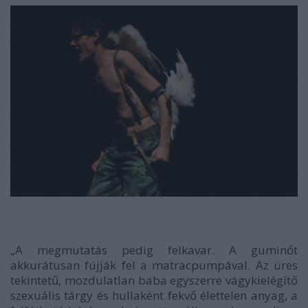
„A megmutatás pedig felkavar. A guminőt
akkurátusan fújják fel a matracpumpával. Az üres
tekintetű, mozdulatlan baba egyszerre vágykielégítő
szexuális tárgy és hullaként fekvő élettelen anyag, a