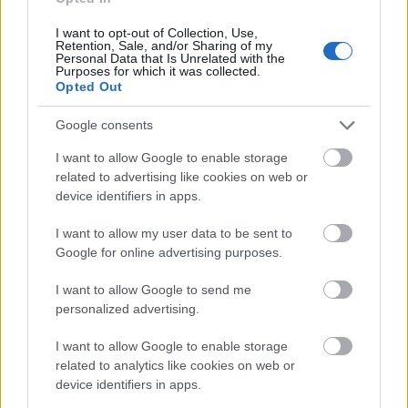
különleges kapcsolata kiabálással, nevetéssel,
I want to opt-out of Collection, Use,
sírással, tánccal és teljes lemeztelenedéssel." Török
Retention, Sale, and/or Sharing of my
Arnold
Personal Data that Is Unrelated with the
Purposes for which it was collected.
Opted Out
2009. május 18. hétfő 19 óra
Google consents
Thália Színház (VI. kerület, Nagymező utca 22-24.)
TERÁPIA
I want to allow Google to enable storage
pszichológiai dokumentarista romantikus vígjáték
related to advertising like cookies on web or
device identifiers in apps.
Christopher Durang
(20 éve kapcsolatban) szövege
alapján
I want to allow my user data to be sent to
Google for online advertising purposes.
Szereplők:
Béres Márta
(meghatározhatatlan),
Erdély Andrea
(független),
Mészáros Árpád
(2,5 éve
I want to allow Google to send me
kapcsolatban),
Mészáros Gábor
(független),
Mikes
personalized advertising.
Imre Elek
(1 éve kapcsolatban),
Ralbovszki Csaba
(független)
I want to allow Google to enable storage
Rendező:
Olivera Đorđević
(5,5 éve kapcsolatban)
related to analytics like cookies on web or
device identifiers in apps.