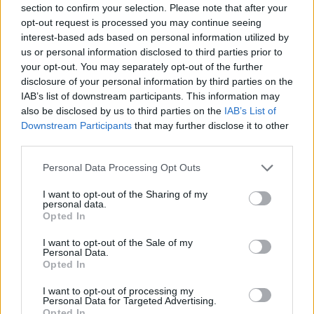
section to confirm your selection. Please note that after your
opt-out request is processed you may continue seeing
interest-based ads based on personal information utilized by
us or personal information disclosed to third parties prior to
your opt-out. You may separately opt-out of the further
disclosure of your personal information by third parties on the
IAB’s list of downstream participants. This information may
also be disclosed by us to third parties on the
IAB’s List of
Downstream Participants
that may further disclose it to other
third parties.
Please note that this website/app uses one or more Google
Personal Data Processing Opt Outs
services and may gather and store information including but
not limited to your visit or usage behaviour. You may click to
I want to opt-out of the Sharing of my
personal data.
grant or deny consent to Google and its third-party tags to
Opted In
use your data for below specified purposes in below Google
consent section.
I want to opt-out of the Sale of my
„A szeretethiányban szenvedő, önmagával is küzdő
Personal Data.
Opted In
fiú elrabol egy lányt, aki bár rájön, hogy bármikor
elmehetne, mégis a pincében marad, mert neki is
I want to opt-out of processing my
szüksége van erre az önként vállalt »fogságra«. Ez a
Personal Data for Targeted Advertising.
Lepkegyűjtő története. A fiú és a lány, a férfi és a nő
Opted In