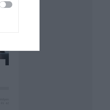
milyen
és az