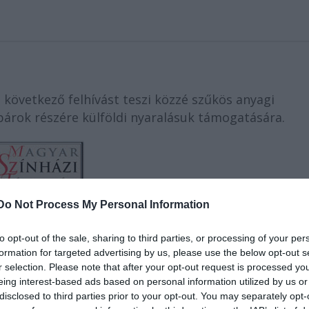
 következő felhívást teszi közzé szűkös anyagi
párok részére külföldi nyaralásuk támogatására.
Do Not Process My Personal Information
yörgy rendező hagyatékának jóvoltából, a n
en a Magyar Színházi Társaság „PETHES-AGÁRDI-DÍ
to opt-out of the sale, sharing to third parties, or processing of your per
formation for targeted advertising by us, please use the below opt-out s
 április 17. napján 10.808 sorszám alatt nyilvántar
r selection. Please note that after your opt-out request is processed y
eing interest-based ads based on personal information utilized by us or
disclosed to third parties prior to your opt-out. You may separately opt-
ről az Alapító okirat értelmében háromtagú kuratór