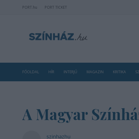
PORT
.hu
PORT TICKET
FŐOLDAL
HÍR
INTERJÚ
MAGAZIN
KRITIKA
S
A Magyar Színház
szinhazhu