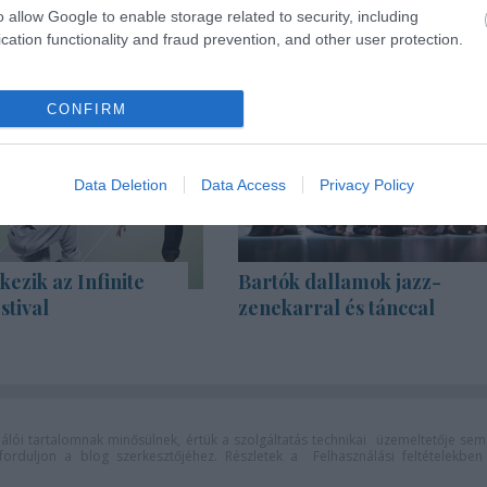
o allow Google to enable storage related to security, including
cation functionality and fraud prevention, and other user protection.
CONFIRM
Data Deletion
Data Access
Privacy Policy
kezik az Infinite
Bartók dallamok jazz-
stival
zenekarral és tánccal
lói tartalomnak minősülnek, értük a
szolgáltatás technikai
üzemeltetője sem
n forduljon a blog szerkesztőjéhez. Részletek a
Felhasználási feltételekben