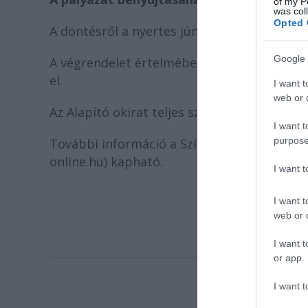
of my P
was col
Opted 
A döntésről a nyertes június 1-ig értesítést
Google 
A végrendelet értelmében a kuratórium a dö
el.
I want t
web or d
Az Alapító okirat teljes szöveg a Magyar Sz
I want t
purpose
További információ a Színházi Társaság Ti
online.hu) kapható.
I want 
I want t
web or d
I want t
or app.
I want t