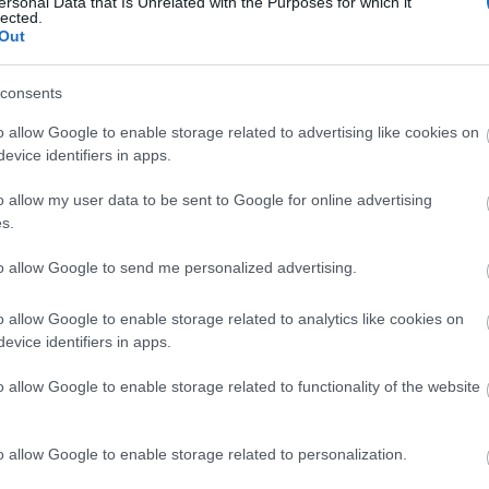
ersonal Data that Is Unrelated with the Purposes for which it
lected.
Out
 kap.
consents
ntést az érvényes pályázatok között sorsolással dö
o allow Google to enable storage related to advertising like cookies on
evice identifiers in apps.
ínházi Társaság honlapján (
www.mszt.org
) olvashat
o allow my user data to be sent to Google for online advertising
s.
tkárságán (3420-146, magyarszinhazi.tarsasag@t-
to allow Google to send me personalized advertising.
Magyar Színházi Tár
o allow Google to enable storage related to analytics like cookies on
evice identifiers in apps.
o allow Google to enable storage related to functionality of the website
o allow Google to enable storage related to personalization.