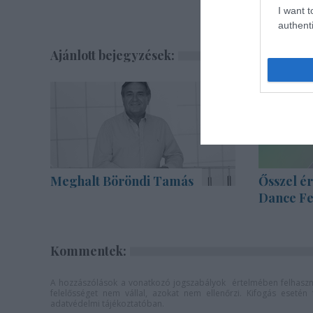
I want t
authenti
Ajánlott bejegyzések:
Meghalt Böröndi Tamás
Ősszel ér
Dance Fe
Kommentek:
A hozzászólások a
vonatkozó jogszabályok
értelmében felhaszná
felelősséget nem vállal, azokat nem ellenőrzi. Kifogás eseté
adatvédelmi tájékoztatóban
.