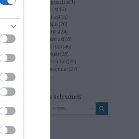
2020 augusztus
(
1
)
2020 július
(
16
)
2020 június
(
15
)
2020 május
(
20
)
nti
2020 április
(
24
)
2020 március
(
16
)
2020 február
(
46
)
ó.
2020 január
(
28
)
2019 december
(
25
)
2019 november
(
27
)
Tovább
...
saság
Szinház helyszínek