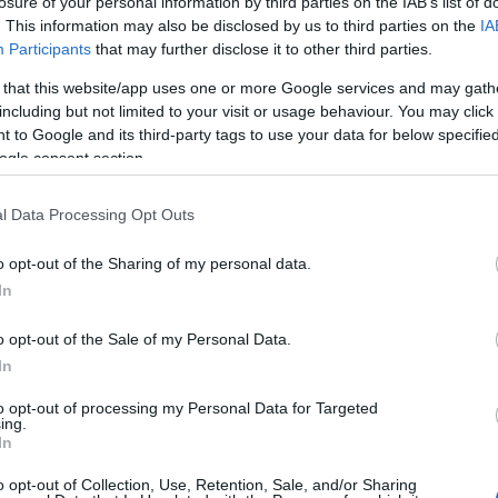
losure of your personal information by third parties on the IAB’s list of
. This information may also be disclosed by us to third parties on the
IA
Participants
that may further disclose it to other third parties.
. Balogh Gábor, Csizmadia Tibor.
 that this website/app uses one or more Google services and may gath
including but not limited to your visit or usage behaviour. You may click 
 pályázatot ír ki szűkös anyagi körülmények között
 to Google and its third-party tags to use your data for below specifi
nyaralásuk támogatására.
ogle consent section.
minden olyan magyar színészházaspár, amelynek e
l Data Processing Opt Outs
yújtásának határidejéig) a harmincötödik életévét
agyar nyelvű színház főfoglalkozású színésze.
o opt-out of the Sharing of my personal data.
In
ervezett célját, várható időpontját, időtartamát.
o opt-out of the Sale of my Personal Data.
vagy mozgóképekkel kiegészített írásos beszámolót 
In
rül.
to opt-out of processing my Personal Data for Targeted
ing.
 melyet egy házaspár kaphat meg.
In
o opt-out of Collection, Use, Retention, Sale, and/or Sharing
. május 20.