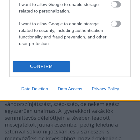
I want to allow Google to enable storage
related to personalization.
I want to allow Google to enable storage
related to security, including authentication
functionality and fraud prevention, and other
user protection.
CONFIRM
Várom a beígért, súlyosan tömör balladai nyelvet, a
Data Deletion
Data Access
Privacy Policy
sokkoló népmesei horrort és a groteszk rémképeket,
de semmi..Nagyjából így képzelem el a 19. századi
vándorszínjátszást, szép-szép, de nekem egész
egyszerűen unalmas. A gyerekkori vakációk
semmittevős délelőttjein a tévében leadott
mesejátékok jutnak eszembe, pedig lehetne a
sztorival sokkolni jócskán, és a színészek is
meggyőzőek, de kevés ahhoz, hogy érdekeljen a