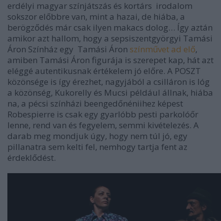
erdélyi magyar színjátszás és kortárs irodalom
sokszor előbbre van, mint a hazai, de hiába, a
berögződés már csak ilyen makacs dolog… Így aztán
amikor azt hallom, hogy a sepsiszentgyörgyi Tamási
Áron Színház egy Tamási Áron
színművet ad elő
,
amiben Tamási Áron figurája is szerepet kap, hát azt
eléggé autentikusnak értékelem jó előre. A POSZT
közönsége is így érezhet, nagyjából a csilláron is lóg
a közönség, Kukorelly és Mucsi például állnak, hiába
na, a pécsi színházi beengedőnéniihez képest
Robespierre is csak egy gyarlóbb pesti parkolóőr
lenne, rend van és fegyelem, semmi kivételezés. A
darab meg mondjuk úgy, hogy nem túl jó, egy
pillanatra sem kelti fel, nemhogy tartja fent az
érdeklődést.