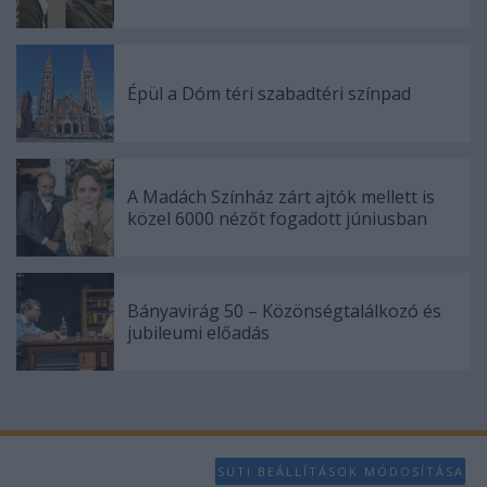
Épül a Dóm téri szabadtéri színpad
A Madách Színház zárt ajtók mellett is
közel 6000 nézőt fogadott júniusban
Bányavirág 50 – Közönségtalálkozó és
jubileumi előadás
SÜTI BEÁLLÍTÁSOK MÓDOSÍTÁSA