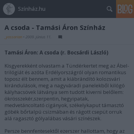
Színház.hu
A csoda - Tamási Áron Színház
_yossarian
•
2009. június 11.
Tamási Áron: A csoda (r. Bocsárdi László)
Kisgyerekként olvastam a Tündérkertet meg az Ábel-
trilógiát és azóta Erdélyországról olyan romantikus
toposz élt bennem, amit a kiábrándító kolozsvári
kirándulások, meg a nagyváradi panelekből kilógó
kályhacsövek látványa sem tudott kiverni belőlem:
ökrösszekér,szerpentin, hegyipatak,
medvetáncoltató cigányok, székelykaput támasztó
góbék bőrtalpú csizmában és rágott csepüt orruk
alá ragasztó gólyalábas vásári színészek.
Persze bennfentesektől ezerszer hallottam, hogy az