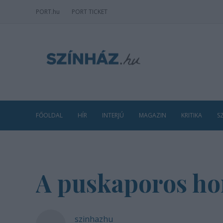
PORT
.hu
PORT TICKET
FŐOLDAL
HÍR
INTERJÚ
MAGAZIN
KRITIKA
S
A puskaporos ho
szinhazhu