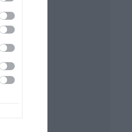
ínház