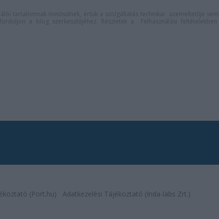
lói tartalomnak minősülnek, értük a
szolgáltatás technikai
üzemeltetője sem
n forduljon a blog szerkesztőjéhez. Részletek a
Felhasználási feltételekben
ékoztató (Port.hu)
Adatkezelési Tájékoztató (Inda-labs Zrt.)