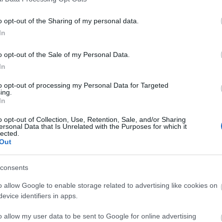
hordó címmel játssza). A film számos rangos feszti
ei Filmfesztivál: FIPRESCI-díj).A Z'art-osztály elő
o opt-out of the Sharing of my personal data.
atója.
In
.
o opt-out of the Sale of my Personal Data.
In
a MERLiN Színház közös produkciója
to opt-out of processing my Personal Data for Targeted
ski: A puskaporos hordó
ing.
a - magyarországi ősbemutató
In
ította: Czirák Ádám
o opt-out of Collection, Use, Retention, Sale, and/or Sharing
ersonal Data that Is Unrelated with the Purposes for which it
Játsszák:
lected.
Out
ár Balázs, Moldván Levente, Rédecsi Krisztina,
nt Hajdú Kornélia és Horváth Olga
consents
meztervező:
André A. Gabriella
o allow Google to enable storage related to advertising like cookies on
ő:
Jávori Ferenc "Fegya"
evice identifiers in apps.
ítás:
Király Tamás
o allow my user data to be sent to Google for online advertising
turg:
Czirák Ádám