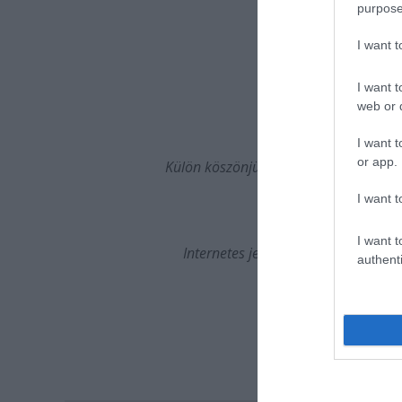
purpose
Produkció
I want 
Rendező
I want t
BEMUTATÓ: 2009
web or d
További előadás: 2
I want t
or app.
Külön köszönjük Garai Judit, Dr. Hartai
Jegyár: 1500 Ft
I want t
Jegyfoglalás e-mailb
inf
I want t
Internetes jegyvásárlás: http://mer
authenti