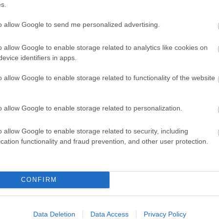
s.
s vezető:
Nagy Klaudia
to allow Google to send me personalized advertising.
: Csizmadia Izabella
o allow Google to enable storage related to analytics like cookies on
. november 2. hétfő / 19.30
evice identifiers in apps.
009. november 4. szerda / 19.30
o allow Google to enable storage related to functionality of the website
 Adrienne, Kállai Dávid, és a Yachtlight Kft. segítségét!
, diák: 1200 Ft, SZFE diák: 500
o allow Google to enable storage related to personalization.
en: . kovacs.andrea@merlinszinhaz.hu
o@merlinszinhaz.hu
o allow Google to enable storage related to security, including
lin.jegy.hu, www.ticketportal.hu, www.jegymester.hu
cation functionality and fraud prevention, and other user protection.
forrás:
Merlin Sz
CONFIRM
Data Deletion
Data Access
Privacy Policy