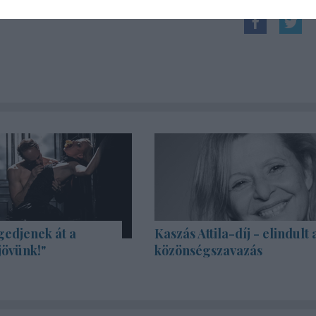
gedjenek át a
Kaszás Attila-díj - elindult 
jövünk!"
közönségszavazás