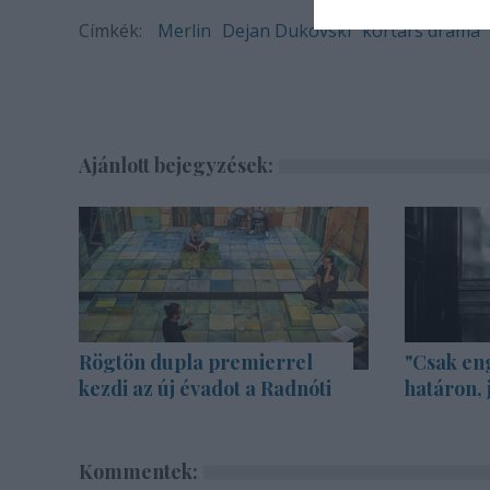
Címkék:
Merlin
Dejan Dukovski
kortárs dráma
Ajánlott bejegyzések:
Rögtön dupla premierrel
"Csak en
kezdi az új évadot a Radnóti
határon, 
Kommentek: