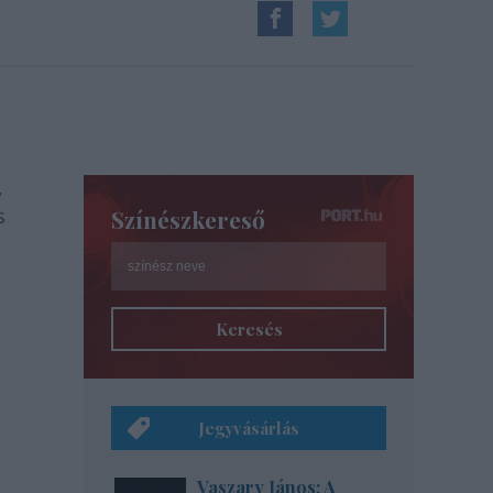
,
s
Színészkereső
Keresés
Jegyvásárlás
Vaszary János: A