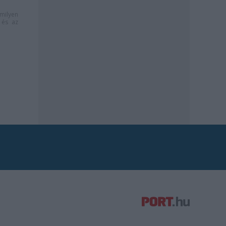
milyen
és az