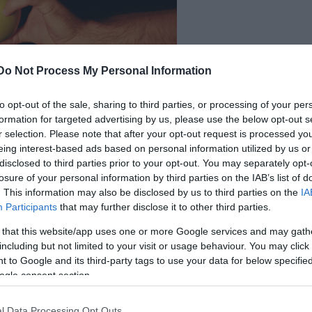
Do Not Process My Personal Information
? Hol rejtőzik az igazság? És mi jön az állítólagos
to opt-out of the sale, sharing to third parties, or processing of your per
s ...Válaszok?
formation for targeted advertising by us, please use the below opt-out s
r selection. Please note that after your opt-out request is processed y
ma- és forgatókönyvíró legismertebb színdar
eing interest-based ads based on personal information utilized by us or
lom a megsemmisülésbe és a szótlanságba kénysze
disclosed to third parties prior to your opt-out. You may separately opt-
lgetésünk kezd értelmetlenné válni."
losure of your personal information by third parties on the IAB’s list of
. This information may also be disclosed by us to third parties on the
IA
Participants
that may further disclose it to other third parties.
 Skopjéban végezte. 1990-1993 között macedón tévé
nt. 1993-tól forgatókönyvírást tanított Skopjéb
 that this website/app uses one or more Google services and may gath
96-tól az egyetem dramaturg szakának docense l
including but not limited to your visit or usage behaviour. You may click 
 to Google and its third-party tags to use your data for below specifi
gozik. Legismertebb műve a
Bure Baruta
az Egye
ogle consent section.
bemutatásra került. A színdarabot
Goran Paskalj
ét Dukovski írta, mely magyarul a
Lőporos hordó
c
l Data Processing Opt Outs