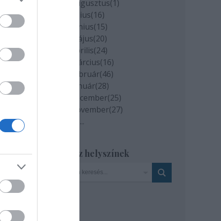
2020 augusztus
(
1
)
vált
2020 július
(
16
)
adása
2020 június
(
15
)
2020 május
(
20
)
2020 április
(
24
)
2020 március
(
16
)
2020 február
(
46
)
2020 január
(
28
)
2019 december
(
25
)
2019 november
(
27
)
Tovább
...
Szinház helyszínek