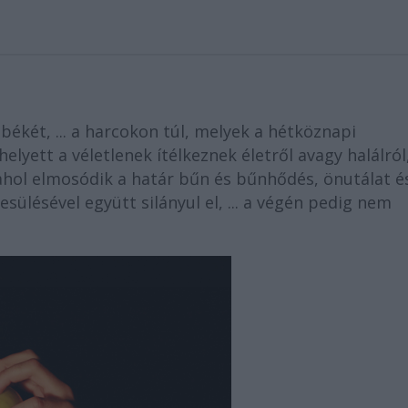
ékét, ... a harcokon túl, melyek a hétköznapi
elyett a véletlenek ítélkeznek életről avagy halálról
.ahol elmosódik a határ bűn és bűnhődés, önutálat é
esülésével együtt silányul el, ... a végén pedig nem