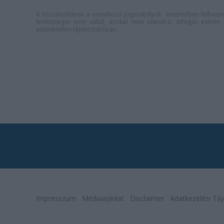
A hozzászólások a
vonatkozó jogszabályok
értelmében felhaszná
felelősséget nem vállal, azokat nem ellenőrzi. Kifogás eseté
adatvédelmi tájékoztatóban
.
Impresszum
Médiaajánlat
Disclaimer
Adatkezelési Táj